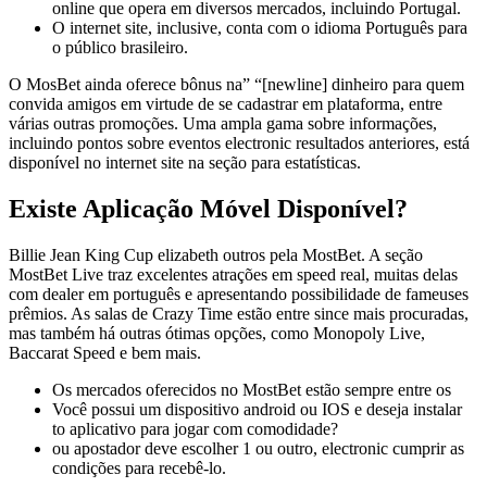
online que opera em diversos mercados, incluindo Portugal.
O internet site, inclusive, conta com o idioma Português para
o público brasileiro.
O MosBet ainda oferece bônus na” “[newline] dinheiro para quem
convida amigos em virtude de se cadastrar em plataforma, entre
várias outras promoções. Uma ampla gama sobre informações,
incluindo pontos sobre eventos electronic resultados anteriores, está
disponível no internet site na seção para estatísticas.
Existe Aplicação Móvel Disponível?
Billie Jean King Cup elizabeth outros pela MostBet. A seção
MostBet Live traz excelentes atrações em speed real, muitas delas
com dealer em português e apresentando possibilidade de fameuses
prêmios. As salas de Crazy Time estão entre since mais procuradas,
mas também há outras ótimas opções, como Monopoly Live,
Baccarat Speed e bem mais.
Os mercados oferecidos no MostBet estão sempre entre os
Você possui um dispositivo android ou IOS e deseja instalar
to aplicativo para jogar com comodidade?
ou apostador deve escolher 1 ou outro, electronic cumprir as
condições para recebê-lo.