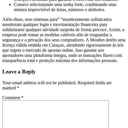
Comece selecionando uma senha forte, combinando uma
mistura imprevisível de letras, números e símbolos.
Além disso, seus sistemas para” “monitoramento sofisticados
monitoram qualquer login e movimentação financeira para
solidarizarse qualquer atividade suspeita de forma precoce. Assim, a
empresa pode tomar as medidas cabíveis afin de resguardar a
segurança e a privação dos seus compradores. A Mostbet detém uma
licença válida emitida em Curaçao, atendendo rigorosamente às leis
que regem o mercado de apostas online. Isso garante aos
apostadores uma plataforma íntegra, onde as transações fluem com
transparência total e proteção máxima dos informações pessoais.
Leave a Reply
Your email address will not be published.
Required fields are
marked
*
Comment
*