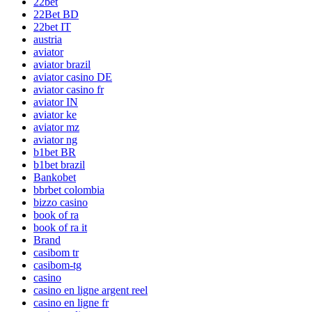
22bet
22Bet BD
22bet IT
austria
aviator
aviator brazil
aviator casino DE
aviator casino fr
aviator IN
aviator ke
aviator mz
aviator ng
b1bet BR
b1bet brazil
Bankobet
bbrbet colombia
bizzo casino
book of ra
book of ra it
Brand
casibom tr
casibom-tg
casino
casino en ligne argent reel
casino en ligne fr