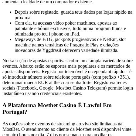
aumenta a lealdade de um comprador existente.
Depois sobre registado, guarda teus dados pra logar rápido na
próxima.
Com ela, tu acessas video poker machines, apostas ao
palpitante e bónus exclusivos, tudo numa program fluida e
otimizada pro teu i phone ou iPad.
Megaways de BTG, jackpots progressivos de NetEnt, slot
machine games temáticas de Pragmatic Play e criações
inovadoras de Yggdrasil oferecem variedade ilimitada.
Nossa seção de apostas esportivas cobre uma ampla variedade sobre
eventos. Abaixo estão os esportes mais populares e os mercados de
apostas disponíveis. Registo por telemóvel é o cependant rápido – é
só introduzir número sobre telefone português (com prefixo +351),
determinar moeda EUR at the criar senha forte. Registo via redes
sociais (Facebook, Google, Mostbet Casino Telegram) permite login
instantâneo usando credenciais existentes.
A Plataforma Mostbet Casino É Lawful Em
Portugal?
As opções sobre eventos de streaming ao vivo são limitadas na
MostBet. O atendimento ao cliente da Mostbet está disponível vinte
e quatro horas por dia, 7 dias por semana, para auxiliar os