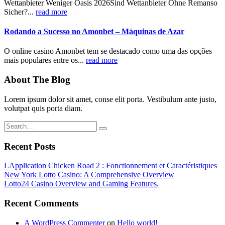
Wettanbieter Weniger Oasis 2026Sind Wettanbieter Ohne Remanso
Sicher?...
read more
Rodando a Sucesso no Amonbet – Máquinas de Azar
O online casino Amonbet tem se destacado como uma das opções
mais populares entre os...
read more
About The Blog
Lorem ipsum dolor sit amet, conse elit porta. Vestibulum ante justo,
volutpat quis porta diam.
Recent Posts
LApplication Chicken Road 2 : Fonctionnement et Caractéristiques
New York Lotto Casino: A Comprehensive Overview
Lotto24 Casino Overview and Gaming Features.
Recent Comments
A WordPress Commenter
on
Hello world!