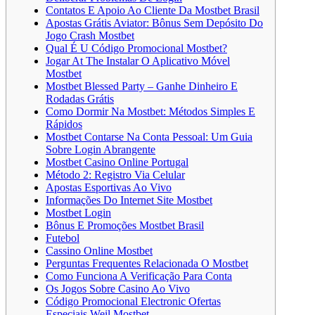
Contatos E Apoio Ao Cliente Da Mostbet Brasil
Apostas Grátis Aviator: Bônus Sem Depósito Do
Jogo Crash Mostbet
Qual É U Código Promocional Mostbet?
Jogar At The Instalar O Aplicativo Móvel
Mostbet
Mostbet Blessed Party – Ganhe Dinheiro E
Rodadas Grátis
Como Dormir Na Mostbet: Métodos Simples E
Rápidos
Mostbet Contarse Na Conta Pessoal: Um Guia
Sobre Login Abrangente
Mostbet Casino Online Portugal
Método 2: Registro Via Celular
Apostas Esportivas Ao Vivo
Informações Do Internet Site Mostbet
Mostbet Login
Bônus E Promoções Mostbet Brasil
Futebol
Cassino Online Mostbet
Perguntas Frequentes Relacionada O Mostbet
Como Funciona A Verificação Para Conta
Os Jogos Sobre Casino Ao Vivo
Código Promocional Electronic Ofertas
Especiais Weil Mostbet