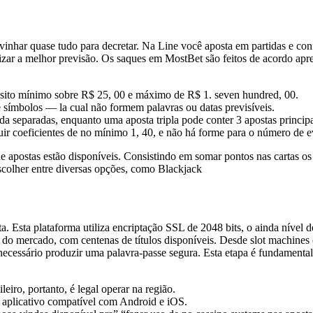
vinhar quase tudo para decretar. Na Line você aposta em partidas e con
ealizar a melhor previsão. Os saques em MostBet são feitos de acordo a
epósito mínimo sobre R$ 25, 00 e máximo de R$ 1. seven hundred, 00.
símbolos — la cual não formem palavras ou datas previsíveis.
da separadas, enquanto uma aposta tripla pode conter 3 apostas princ
 coeficientes de no mínimo 1, 40, e não há forme para o número de eve
de apostas estão disponíveis. Consistindo em somar pontos nas cartas o
colher entre diversas opções, como Blackjack
 Esta plataforma utiliza encriptação SSL de 2048 bits, o ainda nível d
do mercado, com centenas de títulos disponíveis. Desde slot machines 
necessário produzir uma palavra-passe segura. Esta etapa é fundamental 
eiro, portanto, é legal operar na região.
 aplicativo compatível com Android e iOS.