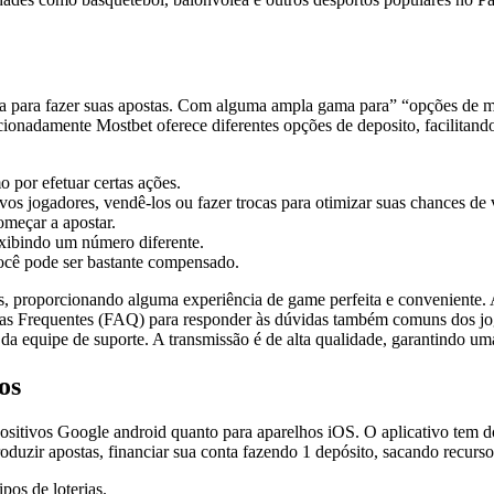
rma para fazer suas apostas. Com alguma ampla gama para” “opções de m
cionadamente Mostbet oferece diferentes opções de deposito, facilitando 
 por efetuar certas ações.
vos jogadores, vendê-los ou fazer trocas para otimizar suas chances de v
omeçar a apostar.
exibindo um número diferente.
você pode ser bastante compensado.
s, proporcionando alguma experiência de game perfeita e conveniente. A
as Frequentes (FAQ) para responder às dúvidas também comuns dos joga
da equipe de suporte. A transmissão é de alta qualidade, garantindo uma
os
ositivos Google android quanto para aparelhos iOS. O aplicativo tem dow
 produzir apostas, financiar sua conta fazendo 1 depósito, sacando recu
pos de loterias.