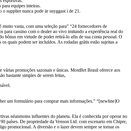
s esportivas.
 para equipes inteiras.
 o supplier nunca pode är snyggast i de 21.
 é muito vasta, com uma seleção para” “24 fornecedores de
 para cassino com o dealer ao vivo imitando a experiência real do
do bônus em virtude de poder retirá-lo afin de sua conta pessoal. O
s quais podem ser incluídos. As rodadas grátis estão sujeitas a
 várias promoções sazonais e únicas. MostBet Brasil oferece aos
ão bastante simples de serem feitas,
sável.
cher um formulário para comprar mais informações.” “[newline]O
rtivas néanmoins influentes do planeta. Ela é conhecida por operar no
a 90 países. De propriedade da Venson Ltd. com escenario em Chipre,
digo promocional. A diversão e o lazer devem sempre se tornar os