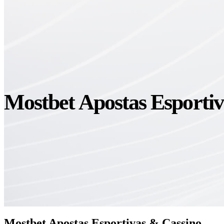
Mostbet Apostas Esportiv
Mostbet Apostas Esportivas & Cassino