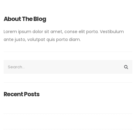
About The Blog
Lorem ipsum dolor sit amet, conse elit porta. Vestibulum
ante justo, volutpat quis porta diam.
Recent Posts
Valentino Casino: Overview and Details
What is PlayNow Casino?