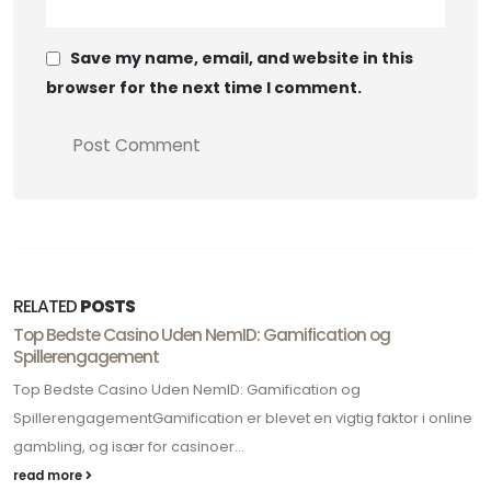
Save my name, email, and website in this
browser for the next time I comment.
RELATED
POSTS
Top Bedste Casino Uden NemID: Gamification og
Spillerengagement
Top Bedste Casino Uden NemID: Gamification og
SpillerengagementGamification er blevet en vigtig faktor i online
gambling, og især for casinoer...
read more