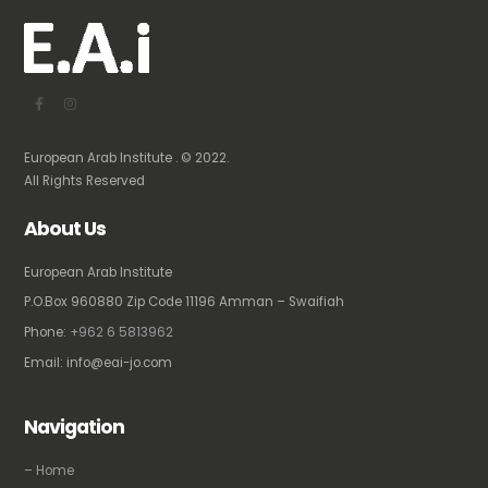
European Arab Institute . © 2022.
All Rights Reserved
About Us
European Arab Institute
P.O.Box 960880 Zip Code 11196 Amman – Swaifiah
Phone:
+962 6 5813962
Email: info@eai-jo.com
Navigation
– Home