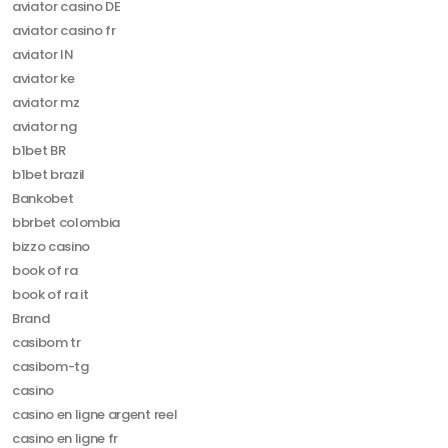
aviator casino DE
aviator casino fr
aviator IN
aviator ke
aviator mz
aviator ng
b1bet BR
b1bet brazil
Bankobet
bbrbet colombia
bizzo casino
book of ra
book of ra it
Brand
casibom tr
casibom-tg
casino
casino en ligne argent reel
casino en ligne fr