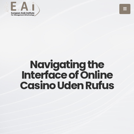
Navigating the
Interface of Online
Casino Uden Rufus