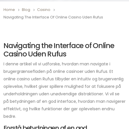
Home
Blog
Casino
Navigating The Interface Of Online Casino Uden Rufus
Navigating the Interface of Online
Casino Uden Rufus
I denne artikel vil vi udforske, hvordan man navigate i
brugergrænsefladen på online casinoer uden Rufus. Et
online casino uden Rufus tilbyder en intuitiv og brugervenlig
oplevelse, hvilket giver spillere mulighed for at fokusere på
underholdningen uden unødvendige distraktioner. Vi vil se
på betydningen af en god interface, hvordan man navigerer
effektivt, og hvilke funktioner der gør oplevelsen endnu
bedre.
Forstå betydningen af en god