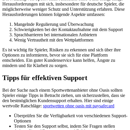
Herausforderungen mit sich, insbesondere für deutsche Spieler, die
möglicherweise weniger Schutz und Unterstützung erfahren. Diese
Herausforderungen können folgende Aspekte umfassen:
Mangelnde Regulierung und Überwachung
Schwierigkeiten bei der Kontaktaufnahme mit dem Support
Sprachbarrieren bei internationalen Anbietern
Wenig Vertrautheit mit den Wettplattformen
Es ist wichtig für Spieler, Risiken zu erkennen und sich über ihre
Optionen zu informieren, bevor sie sich für eine Plattform
entscheiden. Ein guter Kundenservice kann helfen, Ängste zu
mindern und für Klarheit zu sorgen.
Tipps für effektiven Support
Bei der Suche nach einem Sportwettenanbieter ohne Oasis sollten
Spieler einige Tipps in Betracht ziehen, um sicherzustellen, dass sie
den bestmöglichen Kundensupport erhalten. Hier sind einige
wertvolle Ratschläge:
sportwetten ohne oasis mit paysafecard
Überprüfen Sie die Verfügbarkeit von verschiedenen Support-
Optionen
Testen Sie den Support selbst, indem Sie Fragen stellen