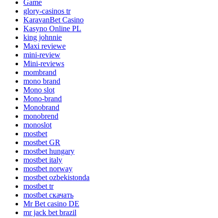
Game
glory-casinos tr
KaravanBet Casino
Kasyno Online PL
king johnnie
Maxi reviewe
mini-review
Mini-reviews
mombrand
mono brand
Mono slot
Mono-brand
Monobrand
monobrend
monoslot
mostbet
mostbet GR
mostbet hungary
mostbet italy
mostbet norway
mostbet ozbekistonda
mostbet tr
mostbet скачать
Mr Bet casino DE
mr jack bet brazil