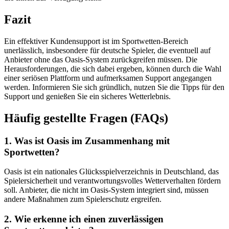
Fazit
Ein effektiver Kundensupport ist im Sportwetten-Bereich
unerlässlich, insbesondere für deutsche Spieler, die eventuell auf
Anbieter ohne das Oasis-System zurückgreifen müssen. Die
Herausforderungen, die sich dabei ergeben, können durch die Wahl
einer seriösen Plattform und aufmerksamen Support angegangen
werden. Informieren Sie sich gründlich, nutzen Sie die Tipps für den
Support und genießen Sie ein sicheres Wetterlebnis.
Häufig gestellte Fragen (FAQs)
1. Was ist Oasis im Zusammenhang mit
Sportwetten?
Oasis ist ein nationales Glücksspielverzeichnis in Deutschland, das
Spielersicherheit und verantwortungsvolles Wetterverhalten fördern
soll. Anbieter, die nicht im Oasis-System integriert sind, müssen
andere Maßnahmen zum Spielerschutz ergreifen.
2. Wie erkenne ich einen zuverlässigen