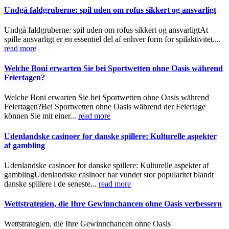
Undgå faldgruberne: spil uden om rofus sikkert og ansvarligt
Undgå faldgruberne: spil uden om rofus sikkert og ansvarligtAt
spille ansvarligt er en essentiel del af enhver form for spilaktivitet....
read more
Welche Boni erwarten Sie bei Sportwetten ohne Oasis während
Feiertagen?
Welche Boni erwarten Sie bei Sportwetten ohne Oasis während
Feiertagen?Bei Sportwetten ohne Oasis während der Feiertage
können Sie mit einer...
read more
Udenlandske casinoer for danske spillere: Kulturelle aspekter
af gambling
Udenlandske casinoer for danske spillere: Kulturelle aspekter af
gamblingUdenlandske casinoer har vundet stor popularitet blandt
danske spillere i de seneste...
read more
Wettstrategien, die Ihre Gewinnchancen ohne Oasis verbessern
Wettstrategien, die Ihre Gewinnchancen ohne Oasis