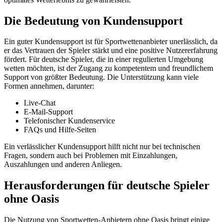
Die Bedeutung von Kundensupport
Ein guter Kundensupport ist für Sportwettenanbieter unerlässlich, da
er das Vertrauen der Spieler stärkt und eine positive Nutzererfahrung
fördert. Für deutsche Spieler, die in einer regulierten Umgebung
wetten möchten, ist der Zugang zu kompetentem und freundlichem
Support von größter Bedeutung. Die Unterstützung kann viele
Formen annehmen, darunter:
Live-Chat
E-Mail-Support
Telefonischer Kundenservice
FAQs und Hilfe-Seiten
Ein verlässlicher Kundensupport hilft nicht nur bei technischen
Fragen, sondern auch bei Problemen mit Einzahlungen,
Auszahlungen und anderen Anliegen.
Herausforderungen für deutsche Spieler
ohne Oasis
Die Nutzung von Sportwetten-Anbietern ohne Oasis bringt einige