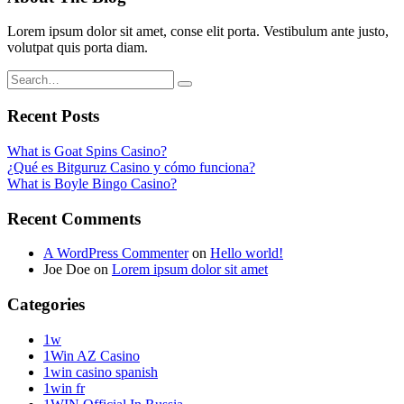
Lorem ipsum dolor sit amet, conse elit porta. Vestibulum ante justo,
volutpat quis porta diam.
Recent Posts
What is Goat Spins Casino?
¿Qué es Bitguruz Casino y cómo funciona?
What is Boyle Bingo Casino?
Recent Comments
A WordPress Commenter
on
Hello world!
Joe Doe
on
Lorem ipsum dolor sit amet
Categories
1w
1Win AZ Casino
1win casino spanish
1win fr