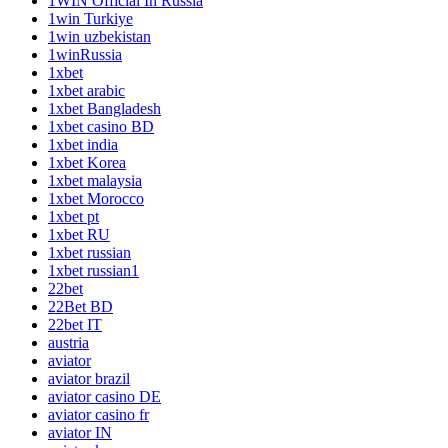
1WIN Official In Russia
1win Turkiye
1win uzbekistan
1winRussia
1xbet
1xbet arabic
1xbet Bangladesh
1xbet casino BD
1xbet india
1xbet Korea
1xbet malaysia
1xbet Morocco
1xbet pt
1xbet RU
1xbet russian
1xbet russian1
22bet
22Bet BD
22bet IT
austria
aviator
aviator brazil
aviator casino DE
aviator casino fr
aviator IN