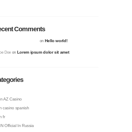
ecidos.
ecent Comments
Hello world!
 WordPress Commenter
on
Lorem ipsum dolor sit amet
oe Doe
on
tegories
n AZ Casino
n casino spanish
n fr
N Official In Russia