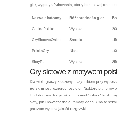
gier, wygody użytkowania, oferty bonusowej oraz opin
Nazwa platformy
Różnorodność gier
Bo
CasinoPolska
Wysoka
20
GrySlotoweOnline
Średnia
15
PolskaGry
Niska
10
SlotyPL
Wysoka
25
Gry slotowe z motywem polsk
Dla wielu graczy kluczowym czynnikiem przy wyborze
polskim
jest różnorodność gier. Niektóre platformy o
lub folklorem. Na przykład, CasinoPolska i SlotyPL w
sloty, jak i nowoczesne automaty video. Oba te ser
graczom wysoką jakość rozgrywki.