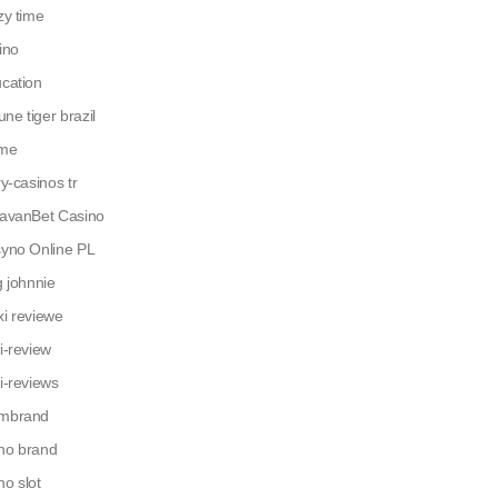
zy time
ino
cation
une tiger brazil
me
ry-casinos tr
avanBet Casino
yno Online PL
g johnnie
i reviewe
i-review
i-reviews
mbrand
no brand
o slot