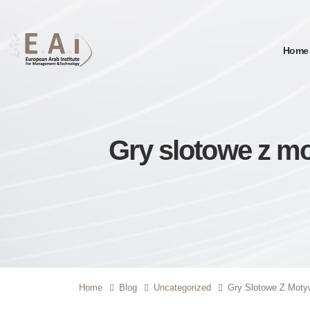
Home
Gry slotowe z m
Home
Blog
Uncategorized
Gry Slotowe Z Moty