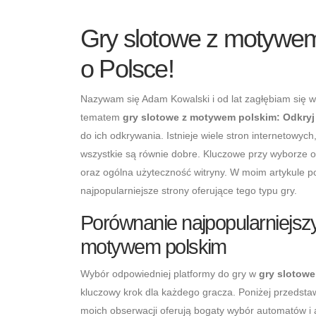
Gry slotowe z motywem
o Polsce!
Nazywam się Adam Kowalski i od lat zagłębiam się w 
tematem
gry slotowe z motywem polskim: Odkryj
do ich odkrywania. Istnieje wiele stron internetowyc
wszystkie są równie dobre. Kluczowe przy wyborze o
oraz ogólna użyteczność witryny. W moim artykule 
najpopularniejsze strony oferujące tego typu gry.
Porównanie najpopularniejszy
motywem polskim
Wybór odpowiedniej platformy do gry w
gry slotowe
kluczowy krok dla każdego gracza. Poniżej przedsta
moich obserwacji oferują bogaty wybór automatów i 