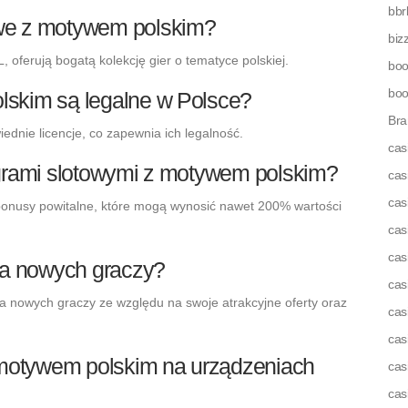
bbr
owe z motywem polskim?
biz
, oferują bogatą kolekcję gier o tematyce polskiej.
boo
book
lskim są legalne w Polsce?
Bra
iednie licencje, co zapewnia ich legalność.
cas
z grami slotowymi z motywem polskim?
cas
cas
e bonusy powitalne, które mogą wynosić nawet 200% wartości
cas
cas
dla nowych graczy?
cas
a nowych graczy ze względu na swoje atrakcyjne oferty oraz
cas
cas
 motywem polskim na urządzeniach
cas
cas