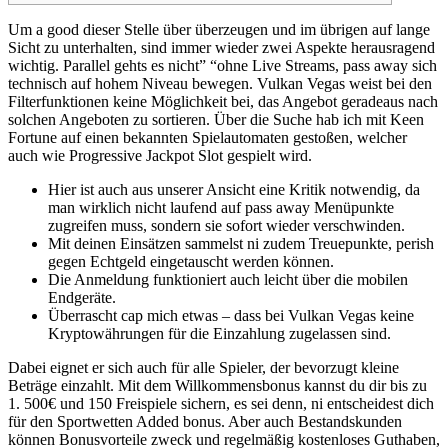
Um a good dieser Stelle über überzeugen und im übrigen auf lange
Sicht zu unterhalten, sind immer wieder zwei Aspekte herausragend
wichtig. Parallel gehts es nicht” “ohne Live Streams, pass away sich
technisch auf hohem Niveau bewegen. Vulkan Vegas weist bei den
Filterfunktionen keine Möglichkeit bei, das Angebot geradeaus nach
solchen Angeboten zu sortieren. Über die Suche hab ich mit Keen
Fortune auf einen bekannten Spielautomaten gestoßen, welcher
auch wie Progressive Jackpot Slot gespielt wird.
Hier ist auch aus unserer Ansicht eine Kritik notwendig, da
man wirklich nicht laufend auf pass away Menüpunkte
zugreifen muss, sondern sie sofort wieder verschwinden.
Mit deinen Einsätzen sammelst ni zudem Treuepunkte, perish
gegen Echtgeld eingetauscht werden können.
Die Anmeldung funktioniert auch leicht über die mobilen
Endgeräte.
Überrascht cap mich etwas – dass bei Vulkan Vegas keine
Kryptowährungen für die Einzahlung zugelassen sind.
Dabei eignet er sich auch für alle Spieler, der bevorzugt kleine
Beträge einzahlt. Mit dem Willkommensbonus kannst du dir bis zu
1. 500€ und 150 Freispiele sichern, es sei denn, ni entscheidest dich
für den Sportwetten Added bonus. Aber auch Bestandskunden
können Bonusvorteile zweck und regelmäßig kostenloses Guthaben,