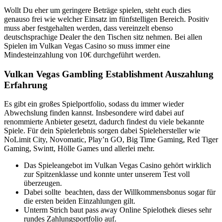
Wollt Du eher um geringere Beträge spielen, steht euch dies
genauso frei wie welcher Einsatz im fünfstelligen Bereich. Positiv
muss aber festgehalten werden, dass vereinzelt ebenso
deutschsprachige Dealer the den Tischen sitz nehmen. Bei allen
Spielen im Vulkan Vegas Casino so muss immer eine
Mindesteinzahlung von 10€ durchgeführt werden.
Vulkan Vegas Gambling Establishment Auszahlung
Erfahrung
Es gibt ein großes Spielportfolio, sodass du immer wieder
Abwechslung finden kannst. Insbesondere wird dabei auf
renommierte Anbieter gesetzt, dadurch findest du viele bekannte
Spiele. Für dein Spielerlebnis sorgen dabei Spielehersteller wie
NoLimit City, Novomatic, Play’n GO, Big Time Gaming, Red Tiger
Gaming, Swintt, Hölle Games und allerlei mehr.
Das Spieleangebot im Vulkan Vegas Casino gehört wirklich
zur Spitzenklasse und konnte unter unserem Test voll
überzeugen.
Dabei sollte beachten, dass der Willkommensbonus sogar für
die ersten beiden Einzahlungen gilt.
Unterm Strich baut pass away Online Spielothek dieses sehr
rundes Zahlungsportfolio auf.