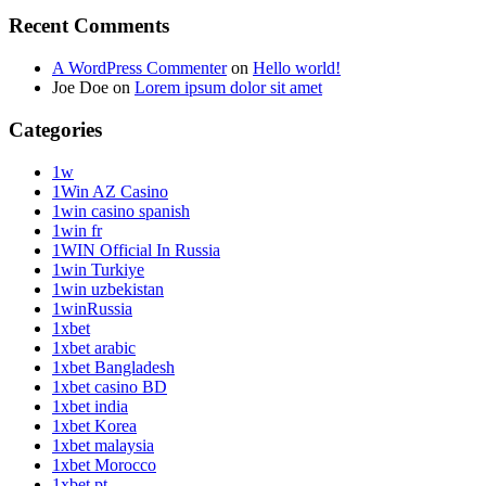
Recent Comments
A WordPress Commenter
on
Hello world!
Joe Doe
on
Lorem ipsum dolor sit amet
Categories
1w
1Win AZ Casino
1win casino spanish
1win fr
1WIN Official In Russia
1win Turkiye
1win uzbekistan
1winRussia
1xbet
1xbet arabic
1xbet Bangladesh
1xbet casino BD
1xbet india
1xbet Korea
1xbet malaysia
1xbet Morocco
1xbet pt