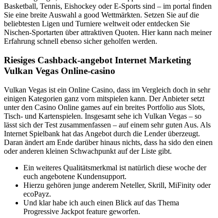
Basketball, Tennis, Eishockey oder E-Sports sind – im portal finden
Sie eine breite Auswahl a good Wettmärkten. Setzen Sie auf die
beliebtesten Ligen und Turniere weltweit oder entdecken Sie
Nischen-Sportarten über attraktiven Quoten. Hier kann nach meiner
Erfahrung schnell ebenso sicher geholfen werden.
Riesiges Cashback-angebot Internet Marketing
Vulkan Vegas Online-casino
Vulkan Vegas ist ein Online Casino, dass im Vergleich doch in sehr
einigen Kategorien ganz vorn mitspielen kann. Der Anbieter setzt
unter den Casino Online games auf ein breites Portfolio aus Slots,
Tisch- und Kartenspielen. Insgesamt sehe ich Vulkan Vegas – so
lässt sich der Test zusammenfassen – auf einem sehr guten Aus. Als
Internet Spielbank hat das Angebot durch die Lender überzeugt.
Daran ändert am Ende darüber hinaus nichts, dass ha sido den einen
oder anderen kleinen Schwachpunkt auf der Liste gibt.
Ein weiteres Qualitätsmerkmal ist natürlich diese woche der
euch angebotene Kundensupport.
Hierzu gehören junge anderem Neteller, Skrill, MiFinity oder
ecoPayz.
Und klar habe ich auch einen Blick auf das Thema
Progressive Jackpot feature geworfen.