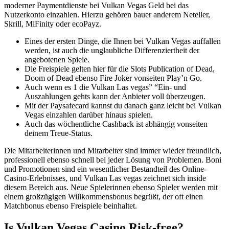
moderner Paymentdienste bei Vulkan Vegas Geld bei das
Nutzerkonto einzahlen. Hierzu gehören bauer anderem Neteller,
Skrill, MiFinity oder ecoPayz.
Eines der ersten Dinge, die Ihnen bei Vulkan Vegas auffallen
werden, ist auch die unglaubliche Differenziertheit der
angebotenen Spiele.
Die Freispiele gelten hier für die Slots Publication of Dead,
Doom of Dead ebenso Fire Joker vonseiten Play’n Go.
Auch wenn es 1 die Vulkan Las vegas” “Ein- und
Auszahlungen gehts kann der Anbieter voll überzeugen.
Mit der Paysafecard kannst du danach ganz leicht bei Vulkan
Vegas einzahlen darüber hinaus spielen.
Auch das wöchentliche Cashback ist abhängig vonseiten
deinem Treue-Status.
Die Mitarbeiterinnen und Mitarbeiter sind immer wieder freundlich,
professionell ebenso schnell bei jeder Lösung von Problemen. Boni
und Promotionen sind ein wesentlicher Bestandteil des Online-
Casino-Erlebnisses, und Vulkan Las vegas zeichnet sich inside
diesem Bereich aus. Neue Spielerinnen ebenso Spieler werden mit
einem großzügigen Willkommensbonus begrüßt, der oft einen
Matchbonus ebenso Freispiele beinhaltet.
Is Vulkan Vegas Casino Risk-free?