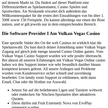
auf deinem Markt ist. Du findest auf dieser Plattform eine
Differenziertheit an Spielautomaten, Casino Spielen und
Sportwetten. Als Neukunde erwartet dich außerdem das
Willkommenspaket für die ersten drei Einzahlungen von bis über 1.
500€ sowie 150 Freispiele. Du kannst allerdings nur einen der Boni
nutzen, und er gilt jeweils nur in dem entsprechenden Bereich.
Die Software Provider I Am Vulkan Vegas Casino
Eine spezielle Stärke des On the web Casinos ist wirklich klar die
Spielauswahl. Du hast durch deiner Anmeldung unter Vulkan Vegas
Zugang auf gleich jede menge tausend Casino Online games. Vom
Vulkan Vegas Casino Support wurden wir sehr positiv überrascht.
Bei almost all unseren Erfahrungen mit Vulkan Vegas Online casino
haben wir den Support immer wie sehr freundlich darüber hinaus
kompetent kennen gelernt. All unsere Anliegen und Probleme
wurden vom Kundenservice sicher schnell und zuverlässig
bearbeitet. Um family room Support zu erklimmen, steht dann
Email, Chat oder die Hotline zur Auswahl.
Setzen Sie auf die beliebtesten Ligen und Turniere weltweit
oder entdecken Sie Nischen-Sportarten über attraktiven
Quoten.
Diese dürfen mit Fruit Extremely Nova von EvoPlay
umgesetzt warden.