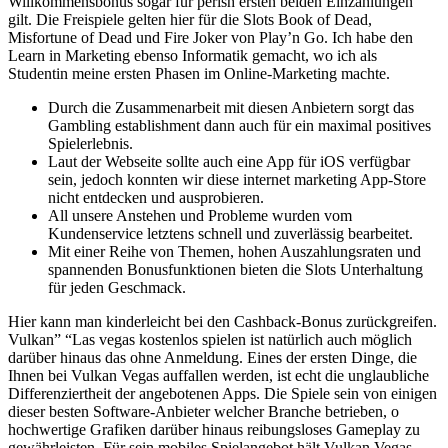
Willkommensbonus sogar für perish ersten beiden Einzahlungen
gilt. Die Freispiele gelten hier für die Slots Book of Dead,
Misfortune of Dead und Fire Joker von Play’n Go. Ich habe den
Learn in Marketing ebenso Informatik gemacht, wo ich als
Studentin meine ersten Phasen im Online-Marketing machte.
Durch die Zusammenarbeit mit diesen Anbietern sorgt das
Gambling establishment dann auch für ein maximal positives
Spielerlebnis.
Laut der Webseite sollte auch eine App für iOS verfügbar
sein, jedoch konnten wir diese internet marketing App-Store
nicht entdecken und ausprobieren.
All unsere Anstehen und Probleme wurden vom
Kundenservice letztens schnell und zuverlässig bearbeitet.
Mit einer Reihe von Themen, hohen Auszahlungsraten und
spannenden Bonusfunktionen bieten die Slots Unterhaltung
für jeden Geschmack.
Hier kann man kinderleicht bei den Cashback-Bonus zurückgreifen.
Vulkan” “Las vegas kostenlos spielen ist natürlich auch möglich
darüber hinaus das ohne Anmeldung. Eines der ersten Dinge, die
Ihnen bei Vulkan Vegas auffallen werden, ist echt die unglaubliche
Differenziertheit der angebotenen Apps. Die Spiele sein von einigen
dieser besten Software-Anbieter welcher Branche betrieben, o
hochwertige Grafiken darüber hinaus reibungsloses Gameplay zu
gewährleisten. Für sein mobiles Spielangebot hält Vulkan Vegas