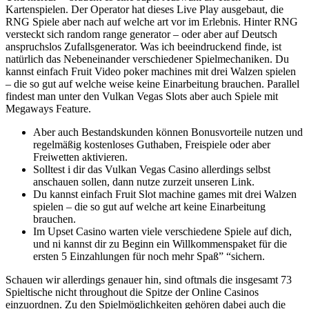
Kartenspielen. Der Operator hat dieses Live Play ausgebaut, die
RNG Spiele aber nach auf welche art vor im Erlebnis. Hinter RNG
versteckt sich random range generator – oder aber auf Deutsch
anspruchslos Zufallsgenerator. Was ich beeindruckend finde, ist
natürlich das Nebeneinander verschiedener Spielmechaniken. Du
kannst einfach Fruit Video poker machines mit drei Walzen spielen
– die so gut auf welche weise keine Einarbeitung brauchen. Parallel
findest man unter den Vulkan Vegas Slots aber auch Spiele mit
Megaways Feature.
Aber auch Bestandskunden können Bonusvorteile nutzen und
regelmäßig kostenloses Guthaben, Freispiele oder aber
Freiwetten aktivieren.
Solltest i dir das Vulkan Vegas Casino allerdings selbst
anschauen sollen, dann nutze zurzeit unseren Link.
Du kannst einfach Fruit Slot machine games mit drei Walzen
spielen – die so gut auf welche art keine Einarbeitung
brauchen.
Im Upset Casino warten viele verschiedene Spiele auf dich,
und ni kannst dir zu Beginn ein Willkommenspaket für die
ersten 5 Einzahlungen für noch mehr Spaß” “sichern.
Schauen wir allerdings genauer hin, sind oftmals die insgesamt 73
Spieltische nicht throughout die Spitze der Online Casinos
einzuordnen. Zu den Spielmöglichkeiten gehören dabei auch die