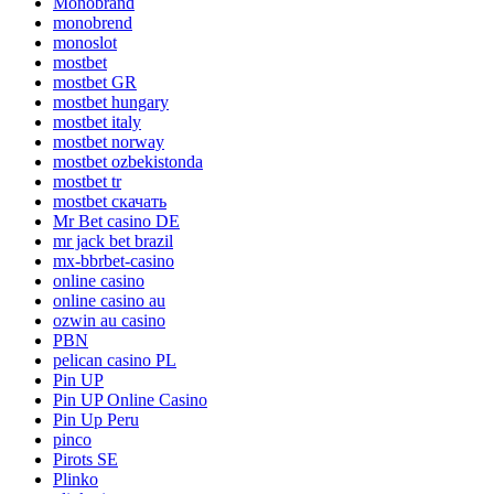
Monobrand
monobrend
monoslot
mostbet
mostbet GR
mostbet hungary
mostbet italy
mostbet norway
mostbet ozbekistonda
mostbet tr
mostbet скачать
Mr Bet casino DE
mr jack bet brazil
mx-bbrbet-casino
online casino
online casino au
ozwin au casino
PBN
pelican casino PL
Pin UP
Pin UP Online Casino
Pin Up Peru
pinco
Pirots SE
Plinko