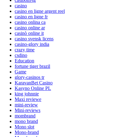
casibom-tg
casino
casino en ligne argent reel
casino en ligne fr
casino onlina ca
casino online ar
casinò online it
casino svensk licens
casino-glory india
crazy time
csdino
Education
fortune tiger brazil
Game
glory-casinos tr
KaravanBet Casino
Kasyno Online PL
king johnnie
Maxi reviewe
mini-review
Mini-reviews
mombrand
mono brand
Mono slot
Mono-brand