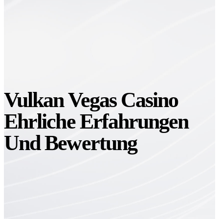
Vulkan Vegas Casino
Ehrliche Erfahrungen
Und Bewertung