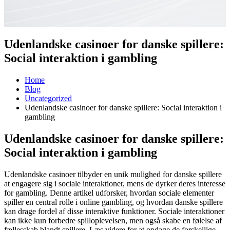
Udenlandske casinoer for danske spillere:
Social interaktion i gambling
Home
Blog
Uncategorized
Udenlandske casinoer for danske spillere: Social interaktion i
gambling
Udenlandske casinoer for danske spillere:
Social interaktion i gambling
Udenlandske casinoer tilbyder en unik mulighed for danske spillere
at engagere sig i sociale interaktioner, mens de dyrker deres interesse
for gambling. Denne artikel udforsker, hvordan sociale elementer
spiller en central rolle i online gambling, og hvordan danske spillere
kan drage fordel af disse interaktive funktioner. Sociale interaktioner
kan ikke kun forbedre spilloplevelsen, men også skabe en følelse af
fællesskab blandt spillere. Læs videre for at opdage de forskellige