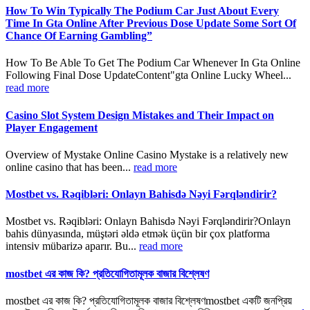
How To Win Typically The Podium Car Just About Every
Time In Gta Online After Previous Dose Update Some Sort Of
Chance Of Earning Gambling”
How To Be Able To Get The Podium Car Whenever In Gta Online
Following Final Dose UpdateContent"gta Online Lucky Wheel...
read more
Casino Slot System Design Mistakes and Their Impact on
Player Engagement
Overview of Mystake Online Casino Mystake is a relatively new
online casino that has been...
read more
Mostbet vs. Rəqibləri: Onlayn Bahisdə Nəyi Fərqləndirir?
Mostbet vs. Rəqibləri: Onlayn Bahisdə Nəyi Fərqləndirir?Onlayn
bahis dünyasında, müştəri əldə etmək üçün bir çox platforma
intensiv mübarizə aparır. Bu...
read more
mostbet এর কাজ কি? প্রতিযোগিতামূলক বাজার বিশ্লেষণ
mostbet এর কাজ কি? প্রতিযোগিতামূলক বাজার বিশ্লেষণmostbet একটি জনপ্রিয়