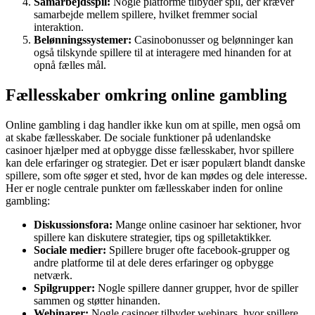
Samarbejdsspil:
Nogle platforme tilbyder spil, der kræver
samarbejde mellem spillere, hvilket fremmer social
interaktion.
Belønningssystemer:
Casinobonusser og belønninger kan
også tilskynde spillere til at interagere med hinanden for at
opnå fælles mål.
Fællesskaber omkring online gambling
Online gambling i dag handler ikke kun om at spille, men også om
at skabe fællesskaber. De sociale funktioner på udenlandske
casinoer hjælper med at opbygge disse fællesskaber, hvor spillere
kan dele erfaringer og strategier. Det er især populært blandt danske
spillere, som ofte søger et sted, hvor de kan mødes og dele interesse.
Her er nogle centrale punkter om fællesskaber inden for online
gambling:
Diskussionsfora:
Mange online casinoer har sektioner, hvor
spillere kan diskutere strategier, tips og spilletaktikker.
Sociale medier:
Spillere bruger ofte facebook-grupper og
andre platforme til at dele deres erfaringer og opbygge
netværk.
Spilgrupper:
Nogle spillere danner grupper, hvor de spiller
sammen og støtter hinanden.
Webinarer:
Nogle casinoer tilbyder webinars, hvor spillere