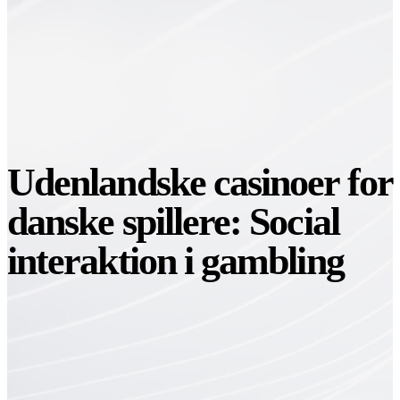
Udenlandske casinoer for
danske spillere: Social
interaktion i gambling