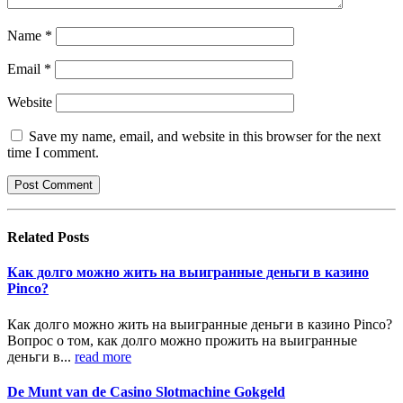
Name
*
Email
*
Website
Save my name, email, and website in this browser for the next
time I comment.
Related
Posts
Как долго можно жить на выигранные деньги в казино
Pinco?
Как долго можно жить на выигранные деньги в казино Pinco?
Вопрос о том, как долго можно прожить на выигранные
деньги в...
read more
De Munt van de Casino Slotmachine Gokgeld