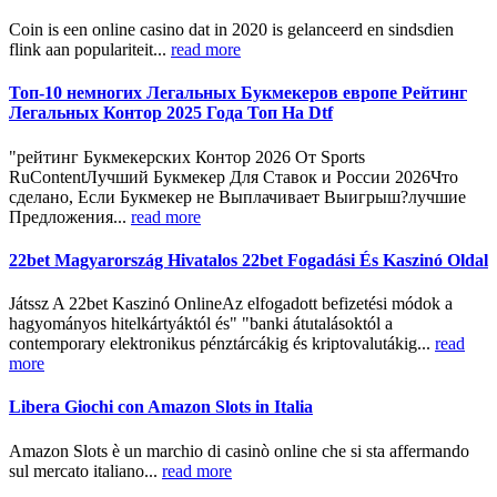
Coin is een online casino dat in 2020 is gelanceerd en sindsdien
flink aan populariteit...
read more
Топ-10 немногих Легальных Букмекеров европе Рейтинг
Легальных Контор 2025 Года Топ На Dtf
"рейтинг Букмекерских Контор 2026 От Sports
RuContentЛучший Букмекер Для Ставок и России 2026Что
сделано, Если Букмекер не Выплачивает Выигрыш?лучшие
Предложения...
read more
22bet Magyarország Hivatalos 22bet Fogadási És Kaszinó Oldal
Játssz A 22bet Kaszinó OnlineAz elfogadott befizetési módok a
hagyományos hitelkártyáktól és" "banki átutalásoktól a
contemporary elektronikus pénztárcákig és kriptovalutákig...
read
more
Libera Giochi con Amazon Slots in Italia
Amazon Slots è un marchio di casinò online che si sta affermando
sul mercato italiano...
read more