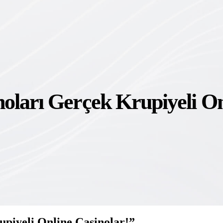
noları Gerçek Krupiyeli On
upiyeli Online Casinolar!”