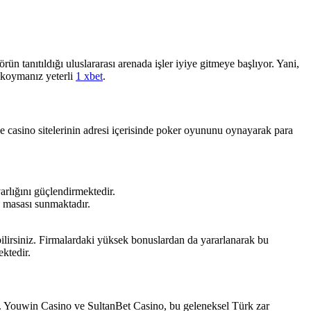
ün tanıtıldığı uluslararası arenada işler iyiye gitmeye başlıyor. Yani,
a koymanız yeterli
1 xbet
.
asino sitelerinin adresi içerisinde poker oyununu oynayarak para
arlığını güçlendirmektedir.
 masası sunmaktadır.
ebilirsiniz. Firmalardaki yüksek bonuslardan da yararlanarak bu
ektedir.
r. Youwin Casino ve SultanBet Casino, bu geleneksel Türk zar