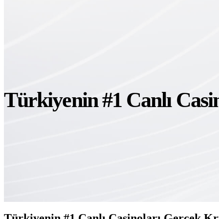
Türkiyenin #1 Canlı Casi
Türkiyenin #1 Canlı Casinoları Gerçek Kr