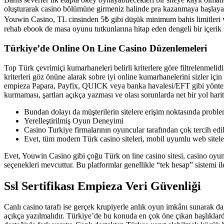
oluşturarak casino bölümüne girmeniz halinde pra kazanmaya başlayabi
Youwin Casino, TL cinsinden 5₺ gibi düşük minimum bahis limitleri v
rehab ebook de masa oyunu tutkunlarına hitap eden dengeli bir içerik 
Türkiye’de Online On Line Casino Düzenlemeleri
Top Türk çevrimiçi kumarhaneleri belirli kriterlere göre filtrelenmelid
kriterleri göz önüne alarak sobre iyi online kumarhanelerini sizler içi
empieza Papara, Payfix, QUICK veya banka havalesi/EFT gibi yöntemler
kurmaması, şartları açıkça yazması ve olası sorunlarda net bir yol hari
Bundan dolayı da müşterilerin sitelere erişim noktasında proble
Yerelleştirilmiş Oyun Deneyimi
Casino Turkiye firmalarının oyuncular tarafından çok tercih edil
Evet, tüm modern Türk casino siteleri, mobil uyumlu web sitele
Evet, Youwin Casino gibi çoğu Türk on line casino sitesi, casino oyunl
seçenekleri mevcuttur. Bu platformlar genellikle “tek hesap” sistemi ile
Ssl Sertifikası Empieza Veri Güvenliği
Canlı casino tarafı ise gerçek krupiyerle anlık oyun imkânı sunarak dah
açıkça yazılmalıdır. Türkiye’de bu konuda en çok öne çıkan başlıklardan