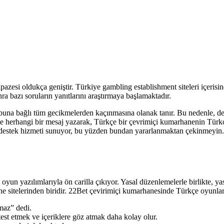
elpazesi oldukça geniştir. Türkiye gambling establishment siteleri içeris
ra bazı soruların yanıtlarını araştırmaya başlamaktadır.
buna bağlı tüm gecikmelerden kaçınmasına olanak tanır. Bu nedenle, dest
e herhangi bir mesaj yazarak, Türkçe bir çevrimiçi kumarhanenin Türkçe
destek hizmeti sunuyor, bu yüzden bundan yararlanmaktan çekinmeyin. En 
 oyun yazılımlarıyla ön carilla çıkıyor. Yasal düzenlemelerle birlikte, y
ne sitelerinden biridir. 22Bet çevirimiçi kumarhanesinde Türkçe oyunlar
amaz” dedi.
st etmek ve içeriklere göz atmak daha kolay olur.