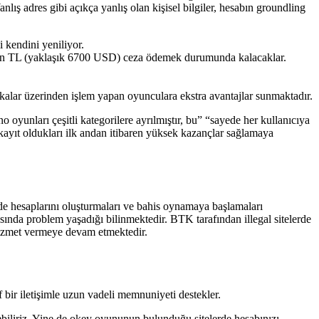
lış adres gibi açıkça yanlış olan kişisel bilgiler, hesabın groundling
i kendini yeniliyor.
ve bin TL (yaklaşık 6700 USD) ceza ödemek durumunda kalacaklar.
alar üzerinden işlem yapan oyunculara ekstra avantajlar sunmaktadır.
no oyunları çeşitli kategorilere ayrılmıştır, bu” “sayede her kullanıcıya
kayıt oldukları ilk andan itibaren yüksek kazançlar sağlamaya
de hesaplarını oluşturmaları ve bahis oynamaya başlamaları
ında problem yaşadığı bilinmektedir. BTK tarafından illegal sitelerde
 hizmet vermeye devam etmektedir.
 bir iletişimle uzun vadeli memnuniyeti destekler.
yebiliriz. Yine de okey oyununun bulunduğu sitelerde hesabınızı