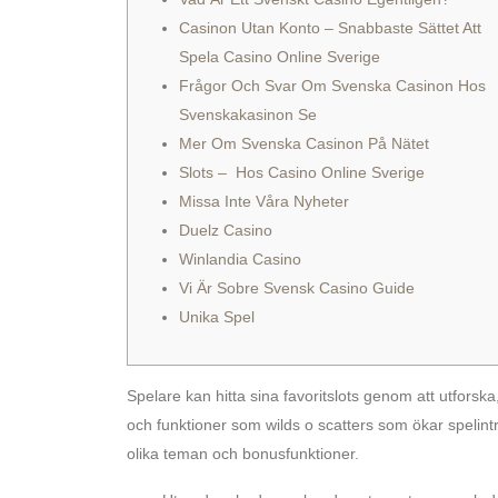
Casinon Utan Konto – Snabbaste Sättet Att
Spela Casino Online Sverige
Frågor Och Svar Om Svenska Casinon Hos
Svenskakasinon Se
Mer Om Svenska Casinon På Nätet
Slots – Hos Casino Online Sverige
Missa Inte Våra Nyheter
Duelz Casino
Winlandia Casino
Vi Är Sobre Svensk Casino Guide
Unika Spel
Spelare kan hitta sina favoritslots genom att utforsk
och funktioner som wilds o scatters som ökar spelintre
olika teman och bonusfunktioner.