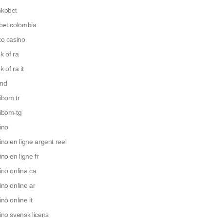
kobet
bet colombia
zo casino
k of ra
 of ra it
nd
ibom tr
ibom-tg
ino
ino en ligne argent reel
ino en ligne fr
ino onlina ca
ino online ar
inò online it
ino svensk licens