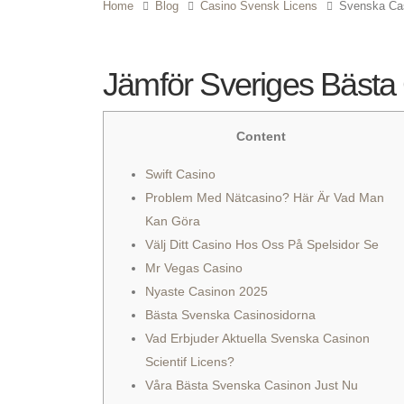
Home
Blog
Casino Svensk Licens
Svenska Cas
Jämför Sveriges Bästa
Content
Swift Casino
Problem Med Nätcasino? Här Är Vad Man
Kan Göra
Välj Ditt Casino Hos Oss På Spelsidor Se
Mr Vegas Casino
Nyaste Casinon 2025
Bästa Svenska Casinosidorna
Vad Erbjuder Aktuella Svenska Casinon
Scientif Licens?
Våra Bästa Svenska Casinon Just Nu