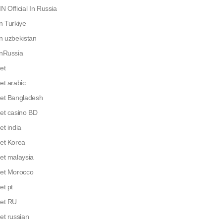
N Official In Russia
n Turkiye
n uzbekistan
nRussia
et
et arabic
et Bangladesh
et casino BD
et india
et Korea
et malaysia
et Morocco
et pt
et RU
et russian