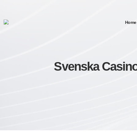
Home
Svenska Casino