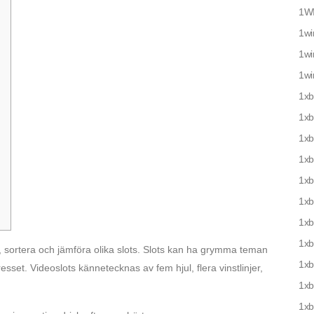
1WI
1wi
1wi
1wi
1xb
1xb
1xb
1xb
1xb
1xb
1xb
1xb
a, sortera och jämföra olika slots. Slots kan ha grymma teman
1xb
sset. Videoslots kännetecknas av fem hjul, flera vinstlinjer,
1xb
1xb