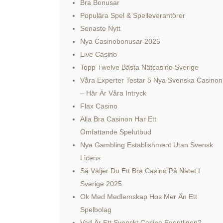
Bra Bonusar
Populära Spel & Spelleverantörer
Senaste Nytt
Nya Casinobonusar 2025
Live Casino
Topp Twelve Bästa Nätcasino Sverige
Våra Experter Testar 5 Nya Svenska Casinon
– Här Är Våra Intryck
Flax Casino
Alla Bra Casinon Har Ett
Omfattande Spelutbud
Nya Gambling Establishment Utan Svensk
Licens
Så Väljer Du Ett Bra Casino På Nätet I
Sverige 2025
Ok Med Medlemskap Hos Mer Än Ett
Spelbolag
Vad Är Ett Svenskt Casino Egentligen?