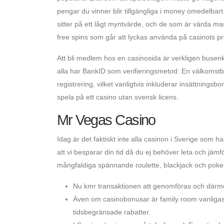
pengar du vinner blir tillgängliga i money omedelbar
sitter på ett lågt myntvärde, och de som är värda ma
free spins som går att lyckas använda på casinots prog
Att bli medlem hos en casinosida är verkligen busenk
alla har BankID som verifieringsmetod. En välkomstb
registrering, vilket vanligtvis inkluderar insättningsbo
spela på ett casino utan svensk licens.
Mr Vegas Casino
Idag är det faktiskt inte alla casinon i Sverige som ha
att vi besparar din tid då du ej behöver leta och jämf
mångfaldiga spännande roulette, blackjack och poke
Nu kmr transaktionen att genomföras och därme
Även om casinobonusar är family room vanligas
tidsbegränsade rabatter.