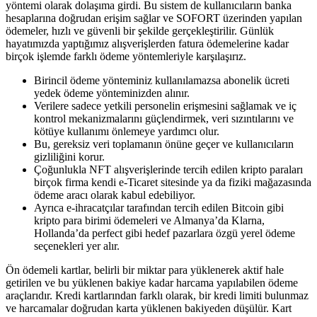
yöntemi olarak dolaşıma girdi. Bu sistem de kullanıcıların banka
hesaplarına doğrudan erişim sağlar ve SOFORT üzerinden yapılan
ödemeler, hızlı ve güvenli bir şekilde gerçekleştirilir. Günlük
hayatımızda yaptığımız alışverişlerden fatura ödemelerine kadar
birçok işlemde farklı ödeme yöntemleriyle karşılaşırız.
Birincil ödeme yönteminiz kullanılamazsa abonelik ücreti
yedek ödeme yönteminizden alınır.
Verilere sadece yetkili personelin erişmesini sağlamak ve iç
kontrol mekanizmalarını güçlendirmek, veri sızıntılarını ve
kötüye kullanımı önlemeye yardımcı olur.
Bu, gereksiz veri toplamanın önüne geçer ve kullanıcıların
gizliliğini korur.
Çoğunlukla NFT alışverişlerinde tercih edilen kripto paraları
birçok firma kendi e-Ticaret sitesinde ya da fiziki mağazasında
ödeme aracı olarak kabul edebiliyor.
Ayrıca e-ihracatçılar tarafından tercih edilen Bitcoin gibi
kripto para birimi ödemeleri ve Almanya’da Klarna,
Hollanda’da perfect gibi hedef pazarlara özgü yerel ödeme
seçenekleri yer alır.
Ön ödemeli kartlar, belirli bir miktar para yüklenerek aktif hale
getirilen ve bu yüklenen bakiye kadar harcama yapılabilen ödeme
araçlarıdır. Kredi kartlarından farklı olarak, bir kredi limiti bulunmaz
ve harcamalar doğrudan karta yüklenen bakiyeden düşülür. Kart