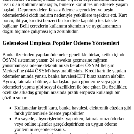
üssü olan Kahramanmaraş’ta, binlerce konut teslim edilerek yaşam
başladı. Depremzedeler, faizsiz ödeme seçenekleri ve peşin
ödemelerdeki ciddi indirim nedeniyle yetkililere teşekkür etti. Kart
borcu, ihtiyaç kredisi benzeri bir krediyle kapatılıp tek taksite
bağlanır. Belli çerezlerin kullanımı sitemizin ve uygulamamızın
doğru biçimde çalışması için zorunludur.
Geleneksel Empieza Popüler Ödeme Yöntemleri
Banka üzerinden yapılan ödemeler genellikle birkaç ketika içinde
ÖSYM sistemine yansır. 24 sewaktu geçmesine rağmen
yansımamışsa ödeme dekontunuzla beraber ÖSYM İletişim
Merkezi’ne (444 ÖSYM) başvurabilirsiniz. Kredi kartı ile yapılan
ödemeler anında yansır, banka havalesi/EFT biraz zaman alabilir.
Ayrıca; faturaları bölme, arkadaşlara para gönderme veya grup
ödemeleri yapma gibi sosyal özellikleri ile öne çıkar. Bu özellikler,
özellikle arkadaş grupları arasında pratik empieza kullanışlı bir
çözüm sunar.
Kullanıcılar kredi kartı, banka havalesi, elektronik cüzdan gibi
farklı yöntemlerle ödeme yapabilirler.
Bu sayede, alışverişlerinizi yaparken, faturalarınızı öderken
veya online işlemler gerçekleştirirken en uygun ödeme
yöntemini seçebileceksiniz.