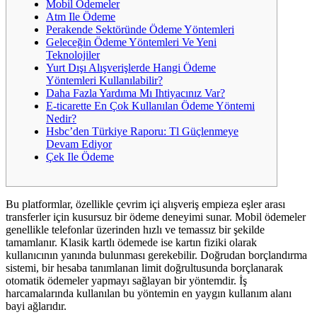
Mobil Ödemeler
Atm Ile Ödeme
Perakende Sektöründe Ödeme Yöntemleri
Geleceğin Ödeme Yöntemleri Ve Yeni
Teknolojiler
Yurt Dışı Alışverişlerde Hangi Ödeme
Yöntemleri Kullanılabilir?
Daha Fazla Yardıma Mı Ihtiyacınız Var?
E-ticarette En Çok Kullanılan Ödeme Yöntemi
Nedir?
Hsbc’den Türkiye Raporu: Tl Güçlenmeye
Devam Ediyor
Çek Ile Ödeme
Bu platformlar, özellikle çevrim içi alışveriş empieza eşler arası
transferler için kusursuz bir ödeme deneyimi sunar. Mobil ödemeler
genellikle telefonlar üzerinden hızlı ve temassız bir şekilde
tamamlanır. Klasik kartlı ödemede ise kartın fiziki olarak
kullanıcının yanında bulunması gerekebilir. Doğrudan borçlandırma
sistemi, bir hesaba tanımlanan limit doğrultusunda borçlanarak
otomatik ödemeler yapmayı sağlayan bir yöntemdir. İş
harcamalarında kullanılan bu yöntemin en yaygın kullanım alanı
bayi ağlarıdır.