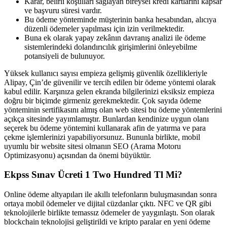
Karar, belirli koşulları sağlayan bireysel kredi kartlarını kapsar
ve başvuru süresi vardır.
Bu ödeme yönteminde müşterinin banka hesabından, alıcıya
düzenli ödemeler yapılması için izin verilmektedir.
Buna ek olarak yapay zekânın davranış analizi ile ödeme
sistemlerindeki dolandırıcılık girişimlerini önleyebilme
potansiyeli de bulunuyor.
Yüksek kullanıcı sayısı empieza gelişmiş güvenlik özellikleriyle
Alipay, Çin’de güvenilir ve tercih edilen bir ödeme yöntemi olarak
kabul edilir. Karşınıza gelen ekranda bilgilerinizi eksiksiz empieza
doğru bir biçimde girmeniz gerekmektedir. Çok sayıda ödeme
yönteminin sertifikasını almış olan web sitesi bu ödeme yöntemlerini
açıkça sitesinde yayımlamıştır. Bunlardan kendinize uygun olanı
seçerek bu ödeme yöntemini kullanarak afin de yatırma ve para
çekme işlemlerinizi yapabiliyorsunuz. Bununla birlikte, mobil
uyumlu bir website sitesi olmanın SEO (Arama Motoru
Optimizasyonu) açısından da önemi büyüktür.
Ekpss Sınav Ücreti 1 Two Hundred Tl Mi?
Online ödeme altyapıları ile akıllı telefonların buluşmasından sonra
ortaya mobil ödemeler ve dijital cüzdanlar çıktı. NFC ve QR gibi
teknolojilerle birlikte temassız ödemeler de yaygınlaştı. Son olarak
blockchain teknolojisi geliştirildi ve kripto paralar en yeni ödeme