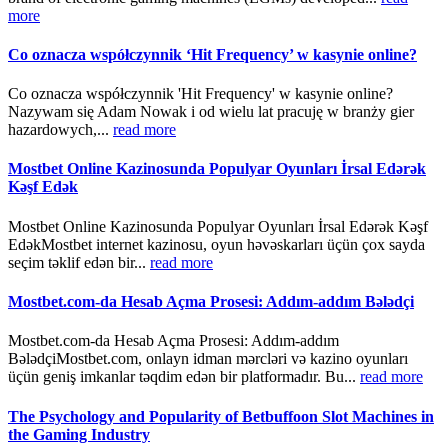
more
Co oznacza współczynnik ‘Hit Frequency’ w kasynie online?
Co oznacza współczynnik 'Hit Frequency' w kasynie online?
Nazywam się Adam Nowak i od wielu lat pracuję w branży gier
hazardowych,...
read more
Mostbet Online Kazinosunda Populyar Oyunları İrsal Edərək
Kəşf Edək
Mostbet Online Kazinosunda Populyar Oyunları İrsal Edərək Kəşf
EdəkMostbet internet kazinosu, oyun həvəskarları üçün çox sayda
seçim təklif edən bir...
read more
Mostbet.com-da Hesab Açma Prosesi: Addım-addım Bələdçi
Mostbet.com-da Hesab Açma Prosesi: Addım-addım
BələdçiMostbet.com, onlayn idman mərcləri və kazino oyunları
üçün geniş imkanlar təqdim edən bir platformadır. Bu...
read more
The Psychology and Popularity of Betbuffoon Slot Machines in
the Gaming Industry