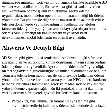
günümüzde mümkün. Çok yaygın olmamakla birlikte özellikle ABD
ve bazı Avrupa ülkelerinde, Siri ve Alexa gibi asistanlara verilen
sesli komutlarla ödeme işlemi yapılabiliyor. Mobil ödeme
uygulamaları, mobil telefon operatörlerinin aracılık ettiği bir ödeme
yöntemidir. Bu yöntem de diğerlerine nazaran daha az tercih edilse
bile son dönemlerde yaygınlığı artmıştır. Kullanıcı ise telefon
faturasını ödediğinde yaptığı harcama dolayısıyla oluşan borcunu da
ödemiş olur. Herhangi bir banka hesabı veya kredi kartı
gerektirmemesi, mobil ödemenin en önemli avantajıdır.
Alışveriş Ve Detaylı Bilgi
3D Secure gibi güvenlik sistemlerini destekleyen, güçlü şifreleme
altyapısı olan ve iki faktörlü kimlik doğrulama imkânı sunan on-line
ödeme yöntemleri güvenlidir. Ayrıca online ödemenin” “güvenliği,
hizmet sağlayıcının güvenilirliğine ve kullanıcı dikkatine de bağlıdır.
Temassız ödeme hem mobil hem de kartlı şekilde kullanılan ödeme
yöntemidir. Banka ve kredi kartlarına yer alan NFC çipleri, kartların
herhangi bir cihaza takılmasına gerek kalmadan sadece yaklaştırma
yoluyla ödeme yapmayı sağlar. Bu iki protokol, internet üzerinden
veri aktarımını şifreleyerek güvenli bir iletişim kanalı oluşturur.
Parmak izi, yüz tanıma, iris tarama ve syns tanıma gibi
biyometrik verilerin kullanımı, ödeme işlemlerinde daha fazla