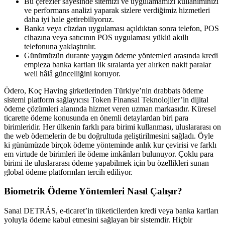
Bu çerezler sayesinde sitemizi ve uygulamamızı kullanımınızı
ve performans analizi yaparak sizlere verdiğimiz hizmetleri
daha iyi hale getirebiliyoruz.
Banka veya cüzdan uygulaması açıldıktan sonra telefon, POS
cihazına veya satıcının POS uygulaması yüklü akıllı
telefonuna yaklaştırılır.
Günümüzün durante yaygın ödeme yöntemleri arasında kredi
empieza banka kartları ilk sıralarda yer alırken nakit paralar
weil hâlâ güncelliğini koruyor.
Ödero, Koç Having şirketlerinden Türkiye’nin drabbats ödeme
sistemi platform sağlayıcısı Token Finansal Teknolojiler’in dijital
ödeme çözümleri alanında hizmet veren uzman markasıdır. Küresel
ticarette ödeme konusunda en önemli detaylardan biri para
birimleridir. Her ülkenin farklı para birimi kullanması, uluslararası on
the web ödemelerin de bu doğrultuda geliştirilmesini sağladı. Öyle
ki günümüzde birçok ödeme yönteminde anlık kur çevirisi ve farklı
em virtude de birimleri ile ödeme imkânları bulunuyor. Çoklu para
birimi ile uluslararası ödeme yapabilmek için bu özellikleri sunan
global ödeme platformları tercih ediliyor.
Biometrik Ödeme Yöntemleri Nasıl Çalışır?
Sanal DETRÁS, e-ticaret’in tüketicilerden kredi veya banka kartları
yoluyla ödeme kabul etmesini sağlayan bir sistemdir. Hiçbir