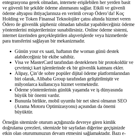
entegrasyona gerek olmadan, internete erişilebilen her yerden basit
ve güvenli bir şekilde ödeme alınmasını sağlar. Etkili ve güvenli
ödeme altyapısı ihtiyaçlarınıza en verimli cevap Ödero’da! Koç
Holding ve Token Finansal Teknolojiler çatısı altında hizmet veren
Ödero ile güvenlik şüpheniz olmadan tahsilat yapabileceğiniz ödeme
yöntemlerini müşterilerinize sunabilirsiniz. Online ödeme sistemi,
internet üzerinden gerçekleştirilen alışverişlerde veya hizmetlerde
para transferini sağlayan bir mekanizmadır.
Günün your ex saati, haftanın the woman günü destek
alabileceğiniz bir ekibe sahibiz.
Visa ve MasterCard tarafından desteklenen bir protokoldür ve
çevrimiçi kart işlemlerinde ek bir güvenlik katmanı ekler.
Alipay, Çin’de sobre popüler dijital ödeme platformlarından
biri olarak, Alibaba Group tarafından geliştirilmiştir ve
milyonlarca kullanıcıya hizmet vermektedir.
Ödeme yöntemlerinin günlük yaşamda ve iş dünyasında
büyük bir önemi vardır.
Bununla birlikte, mobil uyumlu bir net sitesi olmanın SEO
(Arama Motoru Optimizasyonu) açısından da önemi
büyüktür.
Örneğin sitemizde oturum açtığınızda devreye giren kimlik
doğrulama çerezleri, sitemizde bir sayfadan diğerine geçişinizde
etkin olan oturumunuzun devam etmesini sağlamaktadır. Bazı e-