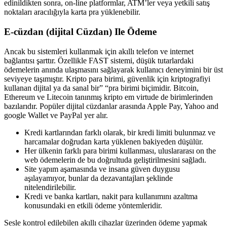
edinildikten sonra, on-line platformlar, ATM’ler veya yetkili satış
noktaları aracılığıyla karta pra yüklenebilir.
E-cüzdan (dijital Cüzdan) Ile Ödeme
Ancak bu sistemleri kullanmak için akıllı telefon ve internet
bağlantısı şarttır. Özellikle FAST sistemi, düşük tutarlardaki
ödemelerin anında ulaşmasını sağlayarak kullanıcı deneyimini bir üst
seviyeye taşımıştır. Kripto para birimi, güvenlik için kriptografiyi
kullanan dijital ya da sanal bir” “pra birimi biçimidir. Bitcoin,
Ethereum ve Litecoin tanınmış kripto em virtude de birimlerinden
bazılarıdır. Popüler dijital cüzdanlar arasında Apple Pay, Yahoo and
google Wallet ve PayPal yer alır.
Kredi kartlarından farklı olarak, bir kredi limiti bulunmaz ve
harcamalar doğrudan karta yüklenen bakiyeden düşülür.
Her ülkenin farklı para birimi kullanması, uluslararası on the
web ödemelerin de bu doğrultuda geliştirilmesini sağladı.
Site yapım aşamasında ve insana güven duygusu
aşılayamıyor, bunlar da dezavantajları şeklinde
nitelendirilebilir.
Kredi ve banka kartları, nakit para kullanımını azaltma
konusundaki en etkili ödeme yöntemleridir.
Sesle kontrol edilebilen akıllı cihazlar üzerinden ödeme yapmak