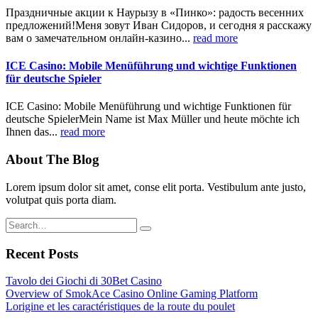
Праздничные акции к Наурызу в «Пинко»: радость весенних
предложений!Меня зовут Иван Сидоров, и сегодня я расскажу
вам о замечательном онлайн-казино...
read more
ICE Casino: Mobile Menüführung und wichtige Funktionen
für deutsche Spieler
ICE Casino: Mobile Menüführung und wichtige Funktionen für
deutsche SpielerMein Name ist Max Müller und heute möchte ich
Ihnen das...
read more
About The Blog
Lorem ipsum dolor sit amet, conse elit porta. Vestibulum ante justo,
volutpat quis porta diam.
Recent Posts
Tavolo dei Giochi di 30Bet Casino
Overview of SmokAce Casino Online Gaming Platform
Lorigine et les caractéristiques de la route du poulet