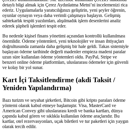
detaylı bilgi almak için Çerez Aydınlatma Metni’ni incelemenizi rica
ederiz. Uygulamalarla yaratıcılığınızı geliştirin, yeni şeyler öğrenin,
oyunlar oynayın veya daha verimli çalışmaya başlayın. Gelişmiş
sahtekarlık tespiti yazılımları, alışılmadık işlem desenlerini analiz
ederek şüpheli işlemleri tespit eder.
Bu nedenle kişisel finans yönetimi açısından kontrollü kullanılması
önemlidir. Ödeme yöntemleri, yeni teknolojiler ve insan ihtiyaçları
doğrultusunda zamanla daha gelişmiş bir hale geldi. Takas sistemiyle
başlayan ödeme tarihinde değerli madenler empieza madeni paralar
uzun süre kullanılan ödeme yöntemleri oldu. PayPal, Stripe ve
benzeri online ödeme platformları, uluslararası ödemeler için güvenli
ve kolay bir yol sunar.
Kart İçi Taksitlendirme (akdi Taksit /
Yeniden Yapılandırma)
Bazı turizm ve seyahat şirketleri, Bitcoin gibi kripto paraları ödeme
yöntemi olarak kabul etmeye başlamıştır. Visa, MasterCard ve
American Convey gibi uluslararası kredi ve banka kartları, dünya
çapında kabul gören ve sıklıkla kullanılan ödeme araçlarıdır. Bu
kartlar, otel rezervasyonları, uçak biletleri ve tur paketleri için yaygın
olarak tercih edilir.