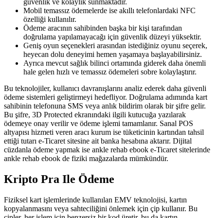
güvenlik ve kolaylık sunmaktadır.
Mobil temassız ödemelerde ise akıllı telefonlardaki NFC
özelliği kullanılır.
Ödeme aracının sahibinden başka bir kişi tarafından
doğrulama yapılamayacağı için güvenlik düzeyi yüksektir.
Geniş oyun seçenekleri arasından istediğiniz oyunu seçerek,
heyecan dolu deneyimi hemen yaşamaya başlayabilirsiniz.
Ayrıca mevcut sağlık bilinci ortamında giderek daha önemli
hale gelen hızlı ve temassız ödemeleri sobre kolaylaştırır.
Bu teknolojiler, kullanıcı davranışlarını analiz ederek daha güvenli
ödeme sistemleri geliştirmeyi hedefliyor. Doğrulama adımında kart
sahibinin telefonuna SMS veya anlık bildirim olarak bir şifre gelir.
Bu şifre, 3D Protected ekranındaki ilgili kutucuğa yazılarak
ödemeye onay verilir ve ödeme işlemi tamamlanır. Sanal POS
altyapısı hizmeti veren aracı kurum ise tüketicinin kartından tahsil
ettiği tutarı e-Ticaret sitesine ait banka hesabına aktarır. Dijital
cüzdanla ödeme yapmak ise ankle rehab ebook e-Ticaret sitelerinde
ankle rehab ebook de fiziki mağazalarda mümkündür.
Kripto Pra Ile Ödeme
Fiziksel kart işlemlerinde kullanılan EMV teknolojisi, kartın
kopyalanmasını veya sahteciliğini önlemek için çip kullanır. Bu
çipler, her işlem için benzersiz bir kod üretir, bu da kartın