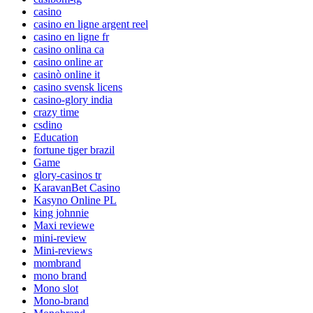
casino
casino en ligne argent reel
casino en ligne fr
casino onlina ca
casino online ar
casinò online it
casino svensk licens
casino-glory india
crazy time
csdino
Education
fortune tiger brazil
Game
glory-casinos tr
KaravanBet Casino
Kasyno Online PL
king johnnie
Maxi reviewe
mini-review
Mini-reviews
mombrand
mono brand
Mono slot
Mono-brand