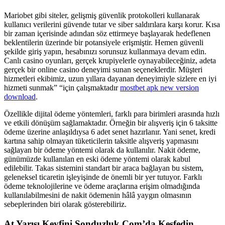
Mariobet gibi siteler, gelişmiş güvenlik protokolleri kullanarak
kullanıcı verilerini güvende tutar ve siber saldırılara karşı korur. Kısa
bir zaman içerisinde adından söz ettirmeye başlayarak hedeflenen
beklentilerin üzerinde bir potansiyele erişmiştir. Hemen güvenli
şekilde giriş yapın, hesabınızı sorunsuz kullanmaya devam edin.
Canlı casino oyunları, gerçek krupiyelerle oynayabileceğiniz, adeta
gerçek bir online casino deneyimi sunan seçeneklerdir. Müşteri
hizmetleri ekibimiz, uzun yıllara dayanan deneyimiyle sizlere en iyi
hizmeti sunmak” “için çalışmaktadır
mostbet apk new version
download
.
Özellikle dijital ödeme yöntemleri, farklı para birimleri arasında hızlı
ve etkili dönüşüm sağlamaktadır. Örneğin bir alışveriş için 6 taksitte
ödeme üzerine anlaşıldıysa 6 adet senet hazırlanır. Yani senet, kredi
kartına sahip olmayan tüketicilerin taksitle alışveriş yapmasını
sağlayan bir ödeme yöntemi olarak da kullanılır. Nakit ödeme,
günümüzde kullanılan en eski ödeme yöntemi olarak kabul
edilebilir. Takas sistemini standart bir araca bağlayan bu sistem,
geleneksel ticaretin işleyişinde de önemli bir yer tutuyor. Farklı
ödeme teknolojilerine ve ödeme araçlarına erişim olmadığında
kullanılabilmesini de nakit ödemenin hâlâ yaygın olmasının
sebeplerinden biri olarak gösterebiliriz.
At Yarışı Keyfini Sonduzluk Com’da Keşfedin