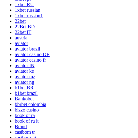
1xbet RU
1xbet russian
1xbet russian1
22bet
22Bet BD
22bet IT
austria
aviator
aviator brazil
aviator casino DE
aviator casino fr
aviator IN
aviator ke
aviator mz
aviator ng
b1bet BR
b1bet brazil
Bankobet
bbrbet colombia
bizzo casino
book of ra
book of ra it
Brand
casibom tr
casibom-tg