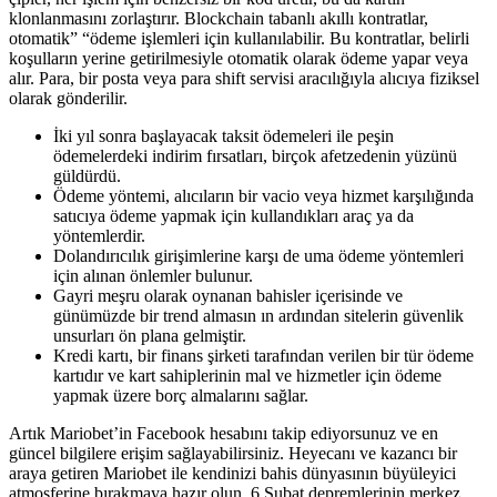
klonlanmasını zorlaştırır. Blockchain tabanlı akıllı kontratlar,
otomatik” “ödeme işlemleri için kullanılabilir. Bu kontratlar, belirli
koşulların yerine getirilmesiyle otomatik olarak ödeme yapar veya
alır. Para, bir posta veya para shift servisi aracılığıyla alıcıya fiziksel
olarak gönderilir.
İki yıl sonra başlayacak taksit ödemeleri ile peşin
ödemelerdeki indirim fırsatları, birçok afetzedenin yüzünü
güldürdü.
Ödeme yöntemi, alıcıların bir vacio veya hizmet karşılığında
satıcıya ödeme yapmak için kullandıkları araç ya da
yöntemlerdir.
Dolandırıcılık girişimlerine karşı de uma ödeme yöntemleri
için alınan önlemler bulunur.
Gayri meşru olarak oynanan bahisler içerisinde ve
günümüzde bir trend almasın ın ardından sitelerin güvenlik
unsurları ön plana gelmiştir.
Kredi kartı, bir finans şirketi tarafından verilen bir tür ödeme
kartıdır ve kart sahiplerinin mal ve hizmetler için ödeme
yapmak üzere borç almalarını sağlar.
Artık Mariobet’in Facebook hesabını takip ediyorsunuz ve en
güncel bilgilere erişim sağlayabilirsiniz. Heyecanı ve kazancı bir
araya getiren Mariobet ile kendinizi bahis dünyasının büyüleyici
atmosferine bırakmaya hazır olun. 6 Şubat depremlerinin merkez