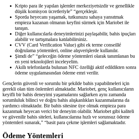
Kripto para ile yapılan işlemler merkeziyetsizdir ve genellikle
düşük komisyon ücretleriyle” “gerçekleşir.
Sporda heyecanı yaşamak, tutkunuzu sahaya yansıtmak
empieza kazanan olmanın keyfini sürmek için Mariobet ile
tanışın.
Diğer kullanıcılarla deneyimlerinizi paylaşabilir, bahis ipuçları
alabilir ve tartışmalara katılabilirsiniz.
CVV (Card Verification Value) gibi ek terme conseillé
doğrulama yöntemleri, online alışverişlerde kullanılır.
Şimdi de” “geleceğin ödeme yöntemleri olarak tanımlanan bu
en yeni teknolojileri inceleyelim.
Akıllı telefonlarda bulunan NFC özelliği aktif edildikten sonra
ödeme uygulamasından ödeme emri verilir.
Gençlerin güvenli ve sorumlu bir şekilde bahis yapabilmeleri için
gerekli olan tüm önlemleri almaktadır. Mariobet, genç kullanıcıların
keyifli bir bahis deneyimi yaşamalarını sağlarken aynı zamanda
sorumluluk bilinci ve doğru bahis alışkanlıkları kazanmalarına da
yardımcı olmaktadır. Bir bahis sitesine üye olmak empieza para
kazanmak heyecan verici bir deneyim olabilir. Mariobet gibi kaliteli
ve güvenilir bahis siteleri, kullanıcılarına hızlı ve sorunsuz ödeme
yöntemleri sunarak,” “basit para çekme işlemleri sağlamaktadır.
Ödeme Yöntemleri