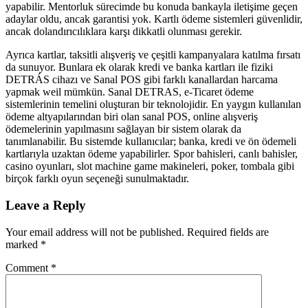
yapabilir. Mentorluk sürecimde bu konuda bankayla iletişime geçen
adaylar oldu, ancak garantisi yok. Kartlı ödeme sistemleri güvenlidir,
ancak dolandırıcılıklara karşı dikkatli olunması gerekir.
Ayrıca kartlar, taksitli alışveriş ve çeşitli kampanyalara katılma fırsatı
da sunuyor. Bunlara ek olarak kredi ve banka kartları ile fiziki
DETRÁS cihazı ve Sanal POS gibi farklı kanallardan harcama
yapmak weil mümkün. Sanal DETRAS, e-Ticaret ödeme
sistemlerinin temelini oluşturan bir teknolojidir. En yaygın kullanılan
ödeme altyapılarından biri olan sanal POS, online alışveriş
ödemelerinin yapılmasını sağlayan bir sistem olarak da
tanımlanabilir. Bu sistemde kullanıcılar; banka, kredi ve ön ödemeli
kartlarıyla uzaktan ödeme yapabilirler. Spor bahisleri, canlı bahisler,
casino oyunları, slot machine game makineleri, poker, tombala gibi
birçok farklı oyun seçeneği sunulmaktadır.
Leave a Reply
Your email address will not be published.
Required fields are
marked
*
Comment
*