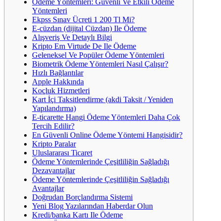
Ödeme Yöntemleri: Güvenli Ve Etkili Ödeme
Yöntemleri
Ekpss Sınav Ücreti 1 200 Tl Mi?
E-cüzdan (dijital Cüzdan) Ile Ödeme
Alışveriş Ve Detaylı Bilgi
Kripto Em Virtude De Ile Ödeme
Geleneksel Ve Popüler Ödeme Yöntemleri
Biometrik Ödeme Yöntemleri Nasıl Çalışır?
Hızlı Bağlantılar
Apple Hakkında
Koçluk Hizmetleri
Kart İçi Taksitlendirme (akdi Taksit / Yeniden
Yapılandırma)
E-ticarette Hangi Ödeme Yöntemleri Daha Çok
Tercih Edilir?
En Güvenli Online Ödeme Yöntemi Hangisidir?
Kripto Paralar
Uluslararası Ticaret
Ödeme Yöntemlerinde Çeşitliliğin Sağladığı
Dezavantajlar
Ödeme Yöntemlerinde Çeşitliliğin Sağladığı
Avantajlar
Doğrudan Borçlandırma Sistemi
Yeni Blog Yazılarından Haberdar Olun
Kredi/banka Kartı Ile Ödeme