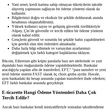
Yani senet, kredi kartına sahip olmayan tüketicilerin taksitle
alışveriş yapmasını sağlayan bir ödeme yöntemi olarak da
kullanılır.
Bilgilerinizi doğru ve eksiksiz bir şekilde doldurarak anında
hesabınızı oluşturabilirsiniz.
Yüksek kullanıcı sayısı ve gelişmiş güvenlik özellikleriyle
Alipay, Çin’de güvenilir ve tercih edilen bir ödeme yöntemi
olarak kabul edilir.
Gençlerin güvenli ve sorumlu bir şekilde bahis yapabilmeleri
için gerekli olan tüm önlemleri almaktadır.
Daha fazla bilgi edinmek ve varsayılan ayarlarımızı
değiştirmek için farklı kategori başlıklarına tıklayın.
Bitcoin, Ethereum gibi kripto paralarla bazı net sitelerinde ve yurt
dışındaki bazı mağazalarda ödeme yapılabilmektedir. Bankalar
aracılığıyla yapılan afin de transferleri; EFT,” “para tarnsferi ve yeni
nesil ödeme sistemi FAST olarak üç choix gruba ayrılır. Havale,
aynı bankadaki iki hesap arasında yapılan transferleri ifade ederken;
EFT farklı bankalar arasında gerçekleşir.
E-ticarette Hangi Ödeme Yöntemleri Daha Çok
Tercih Edilir?
Ancak bazı bankalar kendi inisiyatifleriyle sonradan taksitlendirme