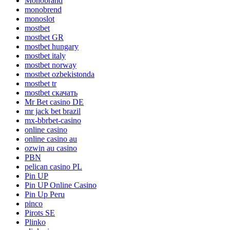
Monobrand
monobrend
monoslot
mostbet
mostbet GR
mostbet hungary
mostbet italy
mostbet norway
mostbet ozbekistonda
mostbet tr
mostbet скачать
Mr Bet casino DE
mr jack bet brazil
mx-bbrbet-casino
online casino
online casino au
ozwin au casino
PBN
pelican casino PL
Pin UP
Pin UP Online Casino
Pin Up Peru
pinco
Pirots SE
Plinko