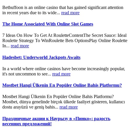
Betbuffoon is an online casino that has gained significant attention
in recent years due to its wide...
read more
The Home Associated With Online Slot Games
7 Ideas On How To Get At RouletteContentThe Secret Sauce: Ideal
Roulette Strategy To WinRoulette Bets OptionsPlay Online Roulette
In...
read more
Hadesbet: Underworld Jackpots Awaits
In a world where online casinos have become increasingly popular,
it's not uncommon to see...
read more
Mostbet Hangi Ülkenin En Popüler Online Bahis Platformu?
Mostbet Hangi Ülkenin En Popüler Online Bahis Platformu?
Mostbet, dünya genelinde birçok ülkede faaliyet gösteren, kullanıcı
dostu arayüzü ve geniş bahis...
read more
Праздничные акции к Наурызу в «Пинко»: радость
весенних предложений!