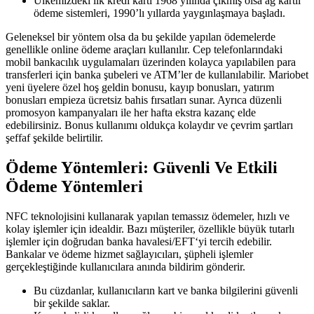
Ülkemizdeki ilk kredi kartı 1968 yılında çıkmış olsa ag kartlı
ödeme sistemleri, 1990’lı yıllarda yaygınlaşmaya başladı.
Geleneksel bir yöntem olsa da bu şekilde yapılan ödemelerde
genellikle online ödeme araçları kullanılır. Cep telefonlarındaki
mobil bankacılık uygulamaları üzerinden kolayca yapılabilen para
transferleri için banka şubeleri ve ATM’ler de kullanılabilir. Mariobet
yeni üyelere özel hoş geldin bonusu, kayıp bonusları, yatırım
bonusları empieza ücretsiz bahis fırsatları sunar. Ayrıca düzenli
promosyon kampanyaları ile her hafta ekstra kazanç elde
edebilirsiniz. Bonus kullanımı oldukça kolaydır ve çevrim şartları
şeffaf şekilde belirtilir.
Ödeme Yöntemleri: Güvenli Ve Etkili
Ödeme Yöntemleri
NFC teknolojisini kullanarak yapılan temassız ödemeler, hızlı ve
kolay işlemler için idealdir. Bazı müşteriler, özellikle büyük tutarlı
işlemler için doğrudan banka havalesi/EFT‘yi tercih edebilir.
Bankalar ve ödeme hizmet sağlayıcıları, şüpheli işlemler
gerçekleştiğinde kullanıcılara anında bildirim gönderir.
Bu cüzdanlar, kullanıcıların kart ve banka bilgilerini güvenli
bir şekilde saklar.