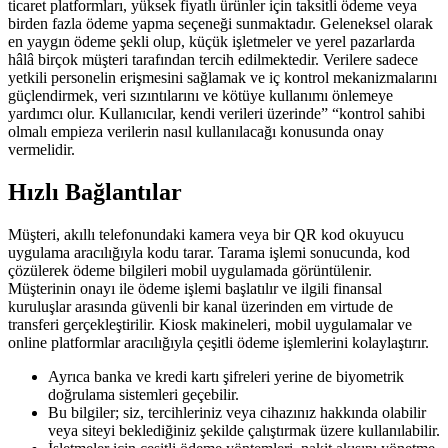
ticaret platformları, yüksek fiyatlı ürünler için taksitli ödeme veya
birden fazla ödeme yapma seçeneği sunmaktadır. Geleneksel olarak
en yaygın ödeme şekli olup, küçük işletmeler ve yerel pazarlarda
hâlâ birçok müşteri tarafından tercih edilmektedir. Verilere sadece
yetkili personelin erişmesini sağlamak ve iç kontrol mekanizmalarını
güçlendirmek, veri sızıntılarını ve kötüye kullanımı önlemeye
yardımcı olur. Kullanıcılar, kendi verileri üzerinde” “kontrol sahibi
olmalı empieza verilerin nasıl kullanılacağı konusunda onay
vermelidir.
Hızlı Bağlantılar
Müşteri, akıllı telefonundaki kamera veya bir QR kod okuyucu
uygulama aracılığıyla kodu tarar. Tarama işlemi sonucunda, kod
çözülerek ödeme bilgileri mobil uygulamada görüntülenir.
Müşterinin onayı ile ödeme işlemi başlatılır ve ilgili finansal
kuruluşlar arasında güvenli bir kanal üzerinden em virtude de
transferi gerçekleştirilir. Kiosk makineleri, mobil uygulamalar ve
online platformlar aracılığıyla çeşitli ödeme işlemlerini kolaylaştırır.
Ayrıca banka ve kredi kartı şifreleri yerine de biyometrik
doğrulama sistemleri geçebilir.
Bu bilgiler; siz, tercihleriniz veya cihazınız hakkında olabilir
veya siteyi beklediğiniz şekilde çalıştırmak üzere kullanılabilir.