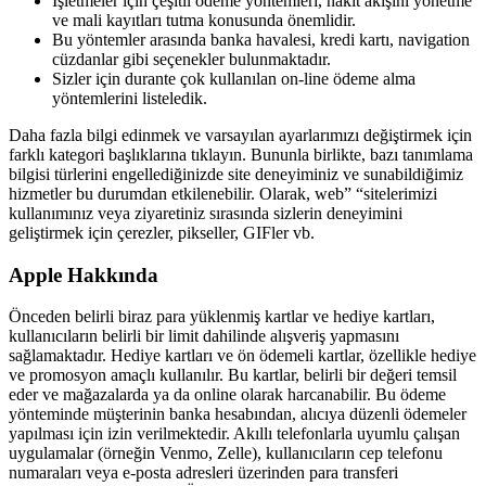
İşletmeler için çeşitli ödeme yöntemleri, nakit akışını yönetme
ve mali kayıtları tutma konusunda önemlidir.
Bu yöntemler arasında banka havalesi, kredi kartı, navigation
cüzdanlar gibi seçenekler bulunmaktadır.
Sizler için durante çok kullanılan on-line ödeme alma
yöntemlerini listeledik.
Daha fazla bilgi edinmek ve varsayılan ayarlarımızı değiştirmek için
farklı kategori başlıklarına tıklayın. Bununla birlikte, bazı tanımlama
bilgisi türlerini engellediğinizde site deneyiminiz ve sunabildiğimiz
hizmetler bu durumdan etkilenebilir. Olarak, web” “sitelerimizi
kullanımınız veya ziyaretiniz sırasında sizlerin deneyimini
geliştirmek için çerezler, pikseller, GIFler vb.
Apple Hakkında
Önceden belirli biraz para yüklenmiş kartlar ve hediye kartları,
kullanıcıların belirli bir limit dahilinde alışveriş yapmasını
sağlamaktadır. Hediye kartları ve ön ödemeli kartlar, özellikle hediye
ve promosyon amaçlı kullanılır. Bu kartlar, belirli bir değeri temsil
eder ve mağazalarda ya da online olarak harcanabilir. Bu ödeme
yönteminde müşterinin banka hesabından, alıcıya düzenli ödemeler
yapılması için izin verilmektedir. Akıllı telefonlarla uyumlu çalışan
uygulamalar (örneğin Venmo, Zelle), kullanıcıların cep telefonu
numaraları veya e-posta adresleri üzerinden para transferi