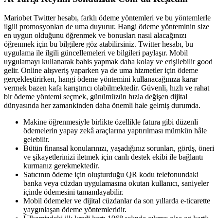
Mariobet Twitter hesabı, farklı ödeme yöntemleri ve bu yöntemlerle
ilgili promosyonları de uma duyurur. Hangi ödeme yönteminin size
en uygun olduğunu öğrenmek ve bonusları nasıl alacağınızı
öğrenmek için bu bilgilere göz atabilirsiniz. Twitter hesabı, bu
uygulama ile ilgili güncellemeleri ve bilgileri paylaşır. Mobil
uygulamayı kullanarak bahis yapmak daha kolay ve erişilebilir good
gelir. Online alışveriş yaparken ya de uma hizmetler için ödeme
gerçekleştirirken, hangi ödeme yöntemini kullanacağınıza karar
vermek bazen kafa karıştırıcı olabilmektedir. Güvenli, hızlı ve rahat
bir ödeme yöntemi seçmek, günümüzün hızla değişen dijital
dünyasında her zamankinden daha önemli hale gelmiş durumda.
Makine öğrenmesiyle birlikte özellikle fatura gibi düzenli
ödemelerin yapay zekâ araçlarına yaptırılması mümkün hâle
gelebilir.
Bütün finansal konularınızı, yaşadığınız sorunları, görüş, öneri
ve şikayetlerinizi iletmek için canlı destek ekibi ile bağlantı
kurmanız gerekmektedir.
Satıcının ödeme için oluşturduğu QR kodu telefonundaki
banka veya cüzdan uygulamasına okutan kullanıcı, saniyeler
içinde ödemesini tamamlayabilir.
Mobil ödemeler ve dijital cüzdanlar da son yıllarda e-ticarette
yaygınlaşan ödeme yöntemleridir.