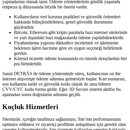
yapmalarına olanak tanır. Ödeme yöntemlerinin günlük yaşamda
empieza iş dünyasında büyük bir önemi vardır.
Kullanıcıların veri koruma pratikleri ve güvenlik önlemleri
hakkında bilinçlendirilmesi, genel güvenlik durumunu
güçlendirir.
Bitcoin, Ethereum gibi kripto paralarla bazı internet sitelerinde
ve yurt dışındaki bazı mağazalarda ödeme yapılabilmektedir.
Fiyatlandırma yapısını dikkatlice incelemek ve işletmenin
beklenen işlem hacmine göre en uygun seçeneği belirlemek
gerekir.
Küresel ticarette ödeme konusunda en önemli detaylardan biri
pra birimleridir.
Sanal DETRÁS ile ödeme yönteminde süreç, kullanıcının on the
internet alışverişte ödeme adımına gelmesiyle başlar. Kart numarası,
son kullanma tarihi ve güvenlik kodu olarak de uma bilinen
CVV/CVC kodu forma girilir. Eğer 3D Secure sistemi aktifse bu
aşamadan sonra doğrulama adımına geçilir.
Koçluk Hizmetleri
Sitemizde, içeriğin tarafınıza sağlanması, Site’nin performansının
optimize edilmesi ve ziyaretçi profilinin anlaşılması için gerekli olan
çerezler kullanılmaktadır. Site üzerinde kullanılan çerezler hakkında