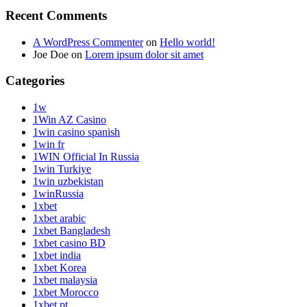
Recent Comments
A WordPress Commenter
on
Hello world!
Joe Doe
on
Lorem ipsum dolor sit amet
Categories
1w
1Win AZ Casino
1win casino spanish
1win fr
1WIN Official In Russia
1win Turkiye
1win uzbekistan
1winRussia
1xbet
1xbet arabic
1xbet Bangladesh
1xbet casino BD
1xbet india
1xbet Korea
1xbet malaysia
1xbet Morocco
1xbet pt