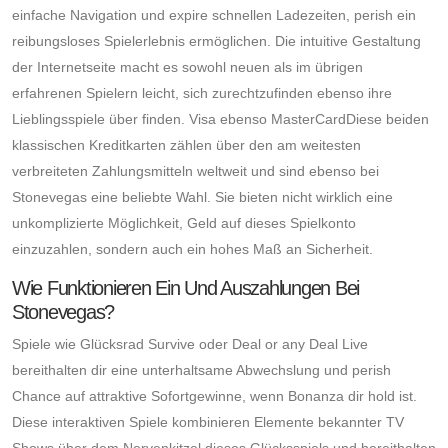
einfache Navigation und expire schnellen Ladezeiten, perish ein
reibungsloses Spielerlebnis ermöglichen. Die intuitive Gestaltung
der Internetseite macht es sowohl neuen als im übrigen
erfahrenen Spielern leicht, sich zurechtzufinden ebenso ihre
Lieblingsspiele über finden. Visa ebenso MasterCardDiese beiden
klassischen Kreditkarten zählen über den am weitesten
verbreiteten Zahlungsmitteln weltweit und sind ebenso bei
Stonevegas eine beliebte Wahl. Sie bieten nicht wirklich eine
unkomplizierte Möglichkeit, Geld auf dieses Spielkonto
einzuzahlen, sondern auch ein hohes Maß an Sicherheit.
Wie Funktionieren Ein Und Auszahlungen Bei
Stonevegas?
Spiele wie Glücksrad Survive oder Deal or any Deal Live
bereithalten dir eine unterhaltsame Abwechslung und perish
Chance auf attraktive Sofortgewinne, wenn Bonanza dir hold ist.
Diese interaktiven Spiele kombinieren Elemente bekannter TV