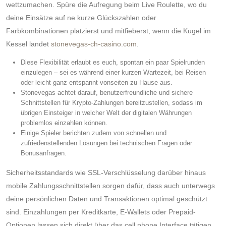
wettzumachen. Spüre die Aufregung beim Live Roulette, wo du
deine Einsätze auf ne kurze Glückszahlen oder
Farbkombinationen platzierst und mitfieberst, wenn die Kugel im
Kessel landet
stonevegas-ch-casino.com
.
Diese Flexibilität erlaubt es euch, spontan ein paar Spielrunden
einzulegen – sei es während einer kurzen Wartezeit, bei Reisen
oder leicht ganz entspannt vonseiten zu Hause aus.
Stonevegas achtet darauf, benutzerfreundliche und sichere
Schnittstellen für Krypto-Zahlungen bereitzustellen, sodass im
übrigen Einsteiger in welcher Welt der digitalen Währungen
problemlos einzahlen können.
Einige Spieler berichten zudem von schnellen und
zufriedenstellenden Lösungen bei technischen Fragen oder
Bonusanfragen.
Sicherheitsstandards wie SSL-Verschlüsselung darüber hinaus
mobile Zahlungsschnittstellen sorgen dafür, dass auch unterwegs
deine persönlichen Daten und Transaktionen optimal geschützt
sind. Einzahlungen per Kreditkarte, E-Wallets oder Prepaid-
Optionen lassen sich direkt über das cell phone Interface tätigen,