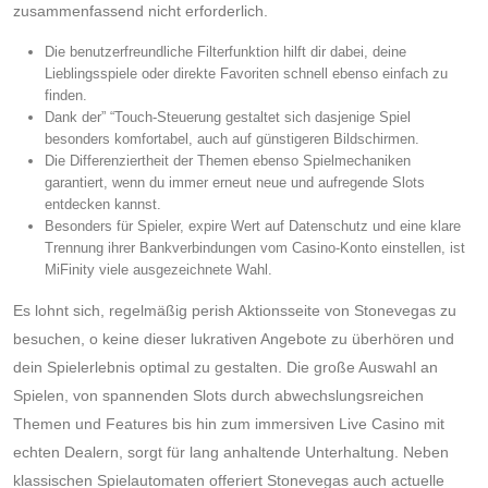
zusammenfassend nicht erforderlich.
Die benutzerfreundliche Filterfunktion hilft dir dabei, deine
Lieblingsspiele oder direkte Favoriten schnell ebenso einfach zu
finden.
Dank der” “Touch-Steuerung gestaltet sich dasjenige Spiel
besonders komfortabel, auch auf günstigeren Bildschirmen.
Die Differenziertheit der Themen ebenso Spielmechaniken
garantiert, wenn du immer erneut neue und aufregende Slots
entdecken kannst.
Besonders für Spieler, expire Wert auf Datenschutz und eine klare
Trennung ihrer Bankverbindungen vom Casino-Konto einstellen, ist
MiFinity viele ausgezeichnete Wahl.
Es lohnt sich, regelmäßig perish Aktionsseite von Stonevegas zu
besuchen, o keine dieser lukrativen Angebote zu überhören und
dein Spielerlebnis optimal zu gestalten. Die große Auswahl an
Spielen, von spannenden Slots durch abwechslungsreichen
Themen und Features bis hin zum immersiven Live Casino mit
echten Dealern, sorgt für lang anhaltende Unterhaltung. Neben
klassischen Spielautomaten offeriert Stonevegas auch actuelle