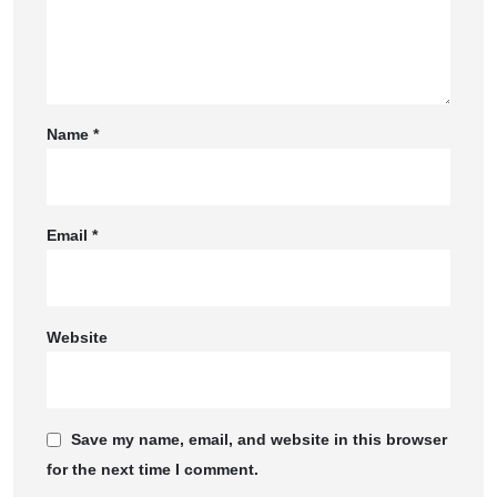
Name
*
Email
*
Website
Save my name, email, and website in this browser
for the next time I comment.