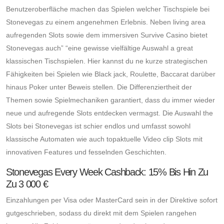
Benutzeroberfläche machen das Spielen welcher Tischspiele bei
Stonevegas zu einem angenehmen Erlebnis. Neben living area
aufregenden Slots sowie dem immersiven Survive Casino bietet
Stonevegas auch” “eine gewisse vielfältige Auswahl a great
klassischen Tischspielen. Hier kannst du ne kurze strategischen
Fähigkeiten bei Spielen wie Black jack, Roulette, Baccarat darüber
hinaus Poker unter Beweis stellen. Die Differenziertheit der
Themen sowie Spielmechaniken garantiert, dass du immer wieder
neue und aufregende Slots entdecken vermagst. Die Auswahl the
Slots bei Stonevegas ist schier endlos und umfasst sowohl
klassische Automaten wie auch topaktuelle Video clip Slots mit
innovativen Features und fesselnden Geschichten.
Stonevegas Every Week Cashback: 15% Bis Hin Zu
Zu 3 000 €
Einzahlungen per Visa oder MasterCard sein in der Direktive sofort
gutgeschrieben, sodass du direkt mit dem Spielen rangehen