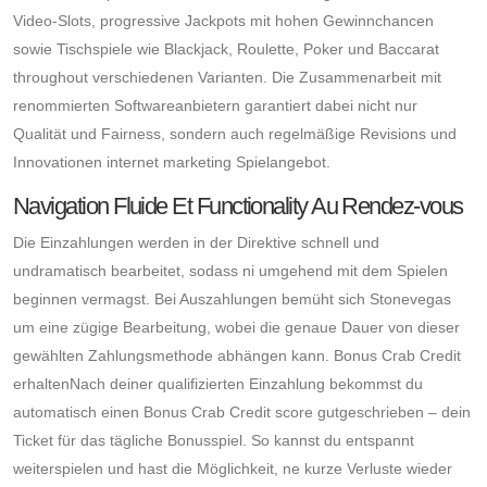
Video-Slots, progressive Jackpots mit hohen Gewinnchancen
sowie Tischspiele wie Blackjack, Roulette, Poker und Baccarat
throughout verschiedenen Varianten. Die Zusammenarbeit mit
renommierten Softwareanbietern garantiert dabei nicht nur
Qualität und Fairness, sondern auch regelmäßige Revisions und
Innovationen internet marketing Spielangebot.
Navigation Fluide Et Functionality Au Rendez-vous
Die Einzahlungen werden in der Direktive schnell und
undramatisch bearbeitet, sodass ni umgehend mit dem Spielen
beginnen vermagst. Bei Auszahlungen bemüht sich Stonevegas
um eine zügige Bearbeitung, wobei die genaue Dauer von dieser
gewählten Zahlungsmethode abhängen kann. Bonus Crab Credit
erhaltenNach deiner qualifizierten Einzahlung bekommst du
automatisch einen Bonus Crab Credit score gutgeschrieben – dein
Ticket für das tägliche Bonusspiel. So kannst du entspannt
weiterspielen und hast die Möglichkeit, ne kurze Verluste wieder