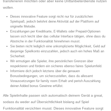
transferieren möchten oder aber keine Drittanbieterdienste nutzen
wollen.
Dieses innovative Feature sorgt nicht nur für zusätzlichen
Spielspaß, jedoch belohnt deine Aktivität auf der Plattform auf
originelle Melodie.
Einzahlungen per Kreditkarte, E-Wallets oder Prepaid-Optionen
lassen sich leicht über das cellular Interface tätigen, ohne dass du
Abstriche in der Funktionalität hinnehmen musst.
Sie bieten nicht lediglich eine unkomplizierte Möglichkeit, Geld auf
dasjenige Spielkonto einzuzahlen, jedoch auch ein hohes Maß an
Sicherheit.
Wir ermutigen alle Spieler, ihre persönlichen Grenzen über
respektieren und fördern ein sicheres ebenso faires Spielumfeld.
Informiere dich jedoch letztens über die genauen
Bonusbedingungen, um sicherzustellen, dass du allesamt
Voraussetzungen für family room Erhalt und perish Auszahlung
deiner Added bonus Gewinne erfüllst.
Alle Spielinhalte passen sich automatisch deinem Gerät a great,
sodass du weder auf Übersichtlichkeit bislang auf Spiel
Funktionalität verzichten musst. Dieses innovative Feature sorgt