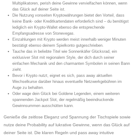
Multiplikatoren, perish deine Gewinne vervielfachen können, wenn
das Glück auf deiner Seite ist.
Die Nutzung vonseiten Kryptowährungen bietet den Vorteil, dass
keine Bank- oder Kreditkartendaten erforderlich sind – du benötigst
lediglich ein Krypto-Wallet ebenso die entsprechende
Empfangsadresse von Stonevegas.
Einzahlungen mit Krypto werden meist innerhalb weniger Minuten
bestätigt ebenso deinem Spielkonto gutgeschrieben.
Tauche das in beliebte Titel wie Sonnenkäfer Glücksrad, ein
exklusiver Slot mit regionalem Style, der dich durch seiner
einfachen Mechanik und den charmanten Symbolen in seinen Bann
zieht.
Bevor i Krypto nutzt, eignet es sich, pass away aktuellen
Wechselkurse darüber hinaus eventuelle Netzwerkgebühren im
Auge zu behalten.
Oder wage dein Glück bei Goldene Legenden, einem weiteren
spannenden Jackpot Slot, der regelmäßig beeindruckende
Gewinnsummen ausschütten kann.
Genieße die zeitlose Eleganz und Spannung der Tischspiele sowie
nutze deine Probability auf lukrative Gewinne, wenn das Glück auf
deiner Seite ist. Die klaren Regeln und pass away intuitive