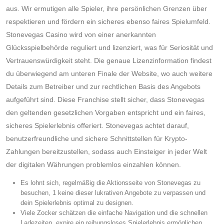
aus. Wir ermutigen alle Spieler, ihre persönlichen Grenzen über
respektieren und fördern ein sicheres ebenso faires Spielumfeld.
Stonevegas Casino wird von einer anerkannten
Glücksspielbehörde reguliert und lizenziert, was für Seriosität und
Vertrauenswürdigkeit steht. Die genaue Lizenzinformation findest
du überwiegend am unteren Finale der Website, wo auch weitere
Details zum Betreiber und zur rechtlichen Basis des Angebots
aufgeführt sind. Diese Franchise stellt sicher, dass Stonevegas
den geltenden gesetzlichen Vorgaben entspricht und ein faires,
sicheres Spielerlebnis offeriert. Stonevegas achtet darauf,
benutzerfreundliche und sichere Schnittstellen für Krypto-
Zahlungen bereitzustellen, sodass auch Einsteiger in jeder Welt
der digitalen Währungen problemlos einzahlen können.
Es lohnt sich, regelmäßig die Aktionsseite von Stonevegas zu
besuchen, 1 keine dieser lukrativen Angebote zu verpassen und
dein Spielerlebnis optimal zu designen.
Viele Zocker schätzen die einfache Navigation und die schnellen
Ladezeiten, expire ein reibungsloses Spielerlebnis ermöglichen.