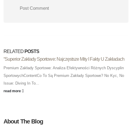
RELATED
POSTS
“Superior Zakłady Sportowe: Najczęstsze Mity I Fakty U Zakładach
Premium Zakłady Sportowe: Analiza Efektywności Różnych Dyscyplin
SportowychContentCo To Są Premium Zakłady Sportowe? No Kyc, No
Issue: Diving In To...
read more
About The Blog