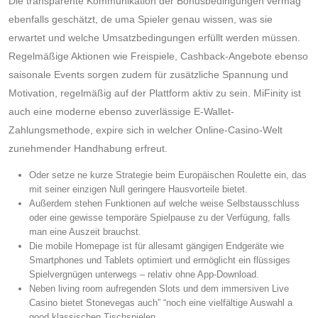
Die transparente Kommunikation der Bonusbedingungen vermag
ebenfalls geschätzt, de uma Spieler genau wissen, was sie
erwartet und welche Umsatzbedingungen erfüllt werden müssen.
Regelmäßige Aktionen wie Freispiele, Cashback-Angebote ebenso
saisonale Events sorgen zudem für zusätzliche Spannung und
Motivation, regelmäßig auf der Plattform aktiv zu sein. MiFinity ist
auch eine moderne ebenso zuverlässige E-Wallet-
Zahlungsmethode, expire sich in welcher Online-Casino-Welt
zunehmender Handhabung erfreut.
Oder setze ne kurze Strategie beim Europäischen Roulette ein, das
mit seiner einzigen Null geringere Hausvorteile bietet.
Außerdem stehen Funktionen auf welche weise Selbstausschluss
oder eine gewisse temporäre Spielpause zu der Verfügung, falls
man eine Auszeit brauchst.
Die mobile Homepage ist für allesamt gängigen Endgeräte wie
Smartphones und Tablets optimiert und ermöglicht ein flüssiges
Spielvergnügen unterwegs – relativ ohne App-Download.
Neben living room aufregenden Slots und dem immersiven Live
Casino bietet Stonevegas auch” “noch eine vielfältige Auswahl a
good klassischen Tischspielen.