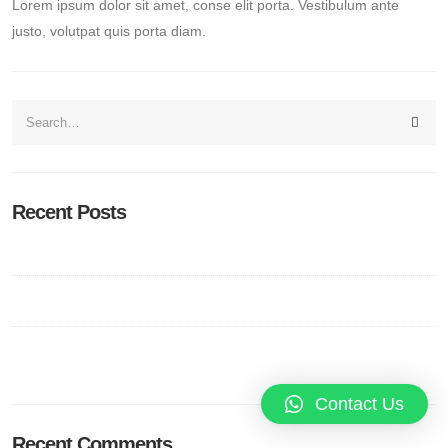
Lorem ipsum dolor sit amet, conse elit porta. Vestibulum ante
justo, volutpat quis porta diam.
Recent Posts
Overview of BetPlays Casino: Features and Services
The Grey Eagle Casino in Calgary Alberta Canada Overview
An Overview of PlayOJO Casino Features and Games
Contact Us
Recent Comments