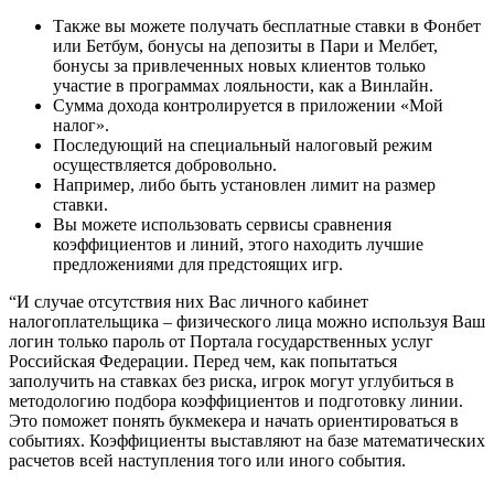
Также вы можете получать бесплатные ставки в Фонбет
или Бетбум, бонусы на депозиты в Пари и Мелбет,
бонусы за привлеченных новых клиентов только
участие в программах лояльности, как а Винлайн.
Сумма дохода контролируется в приложении «Мой
налог».
Последующий на специальный налоговый режим
осуществляется добровольно.
Например, либо быть установлен лимит на размер
ставки.
Вы можете использовать сервисы сравнения
коэффициентов и линий, этого находить лучшие
предложениями для предстоящих игр.
“И случае отсутствия них Вас личного кабинет
налогоплательщика – физического лица можно используя Ваш
логин только пароль от Портала государственных услуг
Российская Федерации. Перед чем, как попытаться
заполучить на ставках без риска, игрок могут углубиться в
методологию подбора коэффициентов и подготовку линии.
Это поможет понять букмекера и начать ориентироваться в
событиях. Коэффициенты выставляют на базе математических
расчетов всей наступления того или иного события.