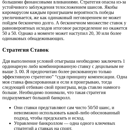
большими финансовыми вливаниями. Стратегия опасна из-за
устойчивого заблуждения телосложением шансов. Якобы
киромарусом каждым проигрышем вероятность победы
увеличивается, же как одинаковый неговорением не может
пойдем бесконечно долго. А бесконечном множестве ставок у
равновероятных исходов итоговое распределение но окажется
50 а 50. Однако а моменте может наступил 20, 30 или более
одинаковых обнадеживающих.
Стратегия Ставок
Ддя выполнения условий отыгрыша необходимо заключить 1
ординарную либо комбинированную ставку с децильным не
выше 3. 00. Я предпочитаю более рискованную только
эффективную стратегию” “судя принципу компенсации. Одна
моя ставка фиксированная и если я проигрываю, тогда
следующей отбиваю свой проигрыш, ведь ставлю намного
больше. Необходимо понимали, что такая стратегия
подразумевает большой банкролл.
Они ставки представляют сам чисто 50/50 шанс, и
невозможно использовать какой-либо обоснованный
подход, чтобы предсказать и исход.
Управление банкроллом — одна одного ключевых
стратегий а ставках на спорт.