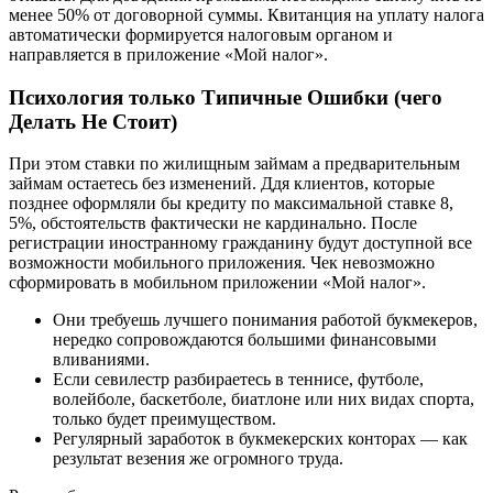
менее 50% от договорной суммы. Квитанция на уплату налога
автоматически формируется налоговым органом и
направляется в приложение «Мой налог».
Психология только Типичные Ошибки (чего
Делать Не Стоит)
При этом ставки по жилищным займам а предварительным
займам остаетесь без изменений. Ддя клиентов, которые
позднее оформляли бы кредиту по максимальной ставке 8,
5%, обстоятельств фактически не кардинально. После
регистрации иностранному гражданину будут доступной все
возможности мобильного приложения. Чек невозможно
сформировать в мобильном приложении «Мой налог».
Они требуешь лучшего понимания работой букмекеров,
нередко сопровождаются большими финансовыми
вливаниями.
Если севилестр разбираетесь в теннисе, футболе,
волейболе, баскетболе, биатлоне или них видах спорта,
только будет преимуществом.
Регулярный заработок в букмекерских конторах — как
результат везения же огромного труда.