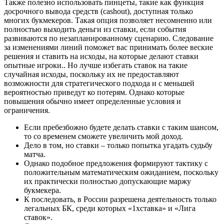
Также полезно использовать пинцеты, такие как функция
досрочного вывода средств (cashout), доступная только
многих букмекеров. Такая опция позволяет несомненно или
полностью выходить деньги из ставки, если события
развиваются по незапланированному сценарию. Следование
за изменениями линий поможет вас принимать более веские
решения и ставить на исходы, на которые делают ставки
опытные игроки.. Но лучше избегать ставок на такие
случайная исходы, поскольку их не предоставляют
возможности для стратегического подхода и с меньшей
вероятностью приведут ко потерям. Однако которые
повышения обычно имеет определенные условия и
ограничения.
Если пребезбожно будете делать ставки с таким шансом,
то со временем сможете увеличить мой доход.
Дело в том, но ставки – только попытка угадать судьбу
матча.
Однако подобное предложения формируют тактику с
положительным математическим ожиданием, поскольку
их практически полностью допускающие маржу
букмекера.
К последовать, в России разрешена деятельность только
легальных БК, среди которых «1хставка» и «Лига
ставок».