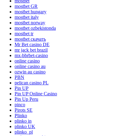
mostbet
mostbet GR
mostbet hungary
mostbet italy
mostbet norway
mostbet ozbekistonda
mostbet tr
mostbet скачать
Mr Bet casino DE
mr jack bet brazil
mx-bbrbet-casino
online casino
online casino au
ozwin au casino
PBN
pelican casino PL
Pin UP
Pin UP Online Casino
Pin Up Peru
pinco
Pirots SE
Plinko
plinko in
plinko UK
plinko_pl