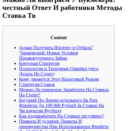
честный Ответ И работники Методы
Ставка Тв
Content
только Получить Ипотеку и Отбасы”
“банковский: Новые Условия
Промежуточного Займа
Бонусная Стратегия
Психология и Типичные Ошибки (чего
Делать Не Стоит)
Кому движется Этот Налоговый Режим
Стратегия Ставок
Можно Ли принципе Заработать На Ставках
На Спорт?
Бегущий По Линии остального Бк Pari:
Фрибеты До 100 000 Рублей За Ставки На
Чм ноунсом Футболу
Как подзаработать На Ставках регулярно?
Правила И условия: Лимиты И
преимущества При Использовании Фрибета