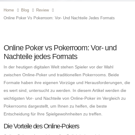
Home
Blog
Review
Online Poker Vs Pokerroom: Vor- Und Nachteile Jedes Formats
Online Poker vs Pokerroom: Vor- und
Nachteile jedes Formats
In der heutigen digitalen Welt stehen Spieler vor der Wahl
zwischen Online-Poker und traditionellen Pokerrooms. Beide
Formate haben ihre eigenen Vorzüge und Herausforderungen, die
es wert sind, untersucht zu werden. In diesem Artikel werden die
wichtigsten Vor- und Nachteile von Online-Poker im Vergleich zu
Pokerrooms dargestellt, um Ihnen zu helfen, die beste
Entscheidung für Ihre Spielgewohnheiten zu treffen.
Die Vorteile des Online-Pokers