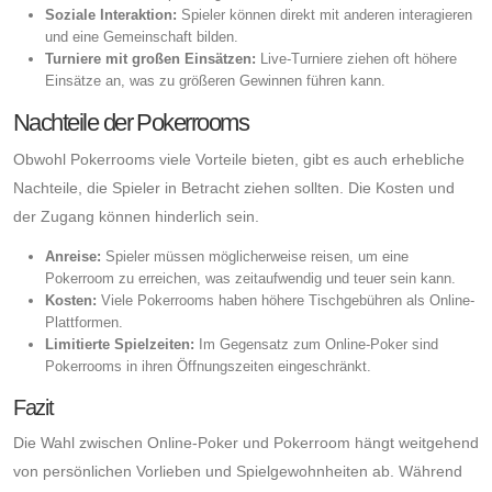
Soziale Interaktion:
Spieler können direkt mit anderen interagieren
und eine Gemeinschaft bilden.
Turniere mit großen Einsätzen:
Live-Turniere ziehen oft höhere
Einsätze an, was zu größeren Gewinnen führen kann.
Nachteile der Pokerrooms
Obwohl Pokerrooms viele Vorteile bieten, gibt es auch erhebliche
Nachteile, die Spieler in Betracht ziehen sollten. Die Kosten und
der Zugang können hinderlich sein.
Anreise:
Spieler müssen möglicherweise reisen, um eine
Pokerroom zu erreichen, was zeitaufwendig und teuer sein kann.
Kosten:
Viele Pokerrooms haben höhere Tischgebühren als Online-
Plattformen.
Limitierte Spielzeiten:
Im Gegensatz zum Online-Poker sind
Pokerrooms in ihren Öffnungszeiten eingeschränkt.
Fazit
Die Wahl zwischen Online-Poker und Pokerroom hängt weitgehend
von persönlichen Vorlieben und Spielgewohnheiten ab. Während