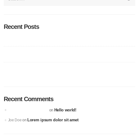
Recent Posts
Understanding Betty Casino: Overview and Features
Understanding Club Riches Casino Overview and Features
What is Limitless Casino?
Recent Comments
Hello world!
A WordPress Commenter
on
Lorem ipsum dolor sit amet
Joe Doe
on