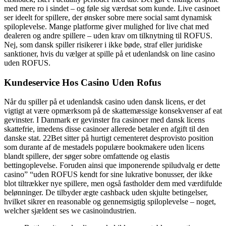
med mere ro i sindet – og føle sig værdsat som kunde. Live casinoet
ser ideelt for spillere, der ønsker sobre mere social samt dynamisk
spiloplevelse. Mange platforme giver mulighed for live chat med
dealeren og andre spillere – uden krav om tilknytning til ROFUS.
Nej, som dansk spiller risikerer i ikke bøde, straf eller juridiske
sanktioner, hvis du vælger at spille på et udenlandsk on line casino
uden ROFUS.
Kundeservice Hos Casino Uden Rofus
Når du spiller på et udenlandsk casino uden dansk licens, er det
vigtigt at være opmærksom på de skattemæssige konsekvenser af eat
gevinster. I Danmark er gevinster fra casinoer med dansk licens
skattefrie, imedens disse casinoer allerede betaler en afgift til den
danske stat. 22Bet sitter på hurtigt cementeret desprovisto position
som durante af de mestadels populære bookmakere uden licens
blandt spillere, der søger sobre omfattende og elastis
bettingoplevelse. Foruden ainsi que imponerende spiludvalg er dette
casino” “uden ROFUS kendt for sine lukrative bonusser, der ikke
blot tiltrækker nye spillere, men også fastholder dem med værdifulde
belønninger. De tilbyder ægte cashback uden skjulte betingelser,
hvilket sikrer en reasonable og gennemsigtig spiloplevelse – noget,
welcher sjældent ses we casinoindustrien.