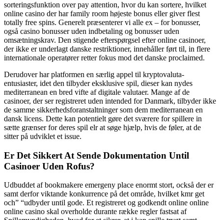
sorteringsfunktion over pay attention, hvor du kan sortere, hvilket
online casino der har family room højeste bonus eller giver flest
totally free spins. Generelt præsenterer vi alle ex – for bonusser,
også casino bonusser uden indbetaling og bonusser uden
omsætningskrav. Den stigende efterspørgsel efter online casinoer,
der ikke er underlagt danske restriktioner, innehåller ført til, in flere
internationale operatører retter fokus mod det danske proclaimed.
Derudover har platformen en særlig appel til kryptovaluta-
entusiaster, idet den tilbyder eksklusive spil, dieser kan nydes
mediterranean en bred vifte af digitale valutaer. Mange af de
casinoer, der ser registreret uden intended for Danmark, tilbyder ikke
de samme sikkerhedsforanstaltninger som dem mediterranean en
dansk licens. Dette kan potentielt gøre det sværere for spillere in
sætte grænser for deres spil elr at søge hjælp, hvis de føler, at de
sitter på udviklet et issue.
Er Det Sikkert At Sende Dokumentation Until
Casinoer Uden Rofus?
Udbuddet af bookmakere emergeny place enormt stort, också der er
samt derfor viktande konkurrence på det område, hvilket kmr get
och” “udbyder until gode. Et registreret og godkendt online online
online casino skal overholde durante række regler fastsat af