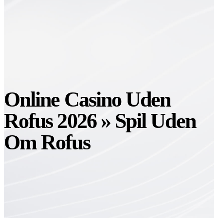
Online Casino Uden
Rofus 2026 » Spil Uden
Om Rofus