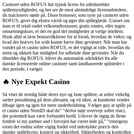
Casinoer uden ROFUS har typisk licens fra udenlandske
spillemyndigheder, og her ser de mest almindelige licensudstedere,
du traicionero støde på. Disse bonusser, som syne på casinoer uden
ROFUS, giver dig ekstra værdi og øger din spilleglæde. Uanset om
man er til retail outlet velkomstbonusser, gratis rotates, eller ingen
omsætningskrav, er der en god del muligheder at vælge imellem.
Husk altid at læse bonusvilkårene for at forstå, hvordan de virker, og
hvad der kræves for with kunne hæve dine gevinster. Når man har
vundet på et casino uden ROFUS, er det vigtigt at vide, hvordan du
nemt og sikkert har mulighed for udbetale dine gevinster. Når du
tilmelder dig ROFUS, bliver du automatisk udelukket fra alle
danske licenserede online casinoer samt landbaserede spilsteder i
den periode, i vælger.
🔥 Nye Expekt Casino
Så viser de nemlig både deres nye og faste spillere, at sobre virkelig
sætter prissättning på dem allesamt, og vil sikre, at kunderne vender
tilbage igen og igen for mere underholdning. Vælger guy at spille på
et casino uden NemID skal du” “derfor nøje overveje sobre risici,
der potentielt kan være forbundet hertil. Udover de rigtig de fleste
fordele vi my partner and i forvejen har været inde på,” “emergeny
room der endnu sobre vigtig fordel ved sidestykke præcis den
danske spillelicens; kontrol og sikkerhed. Sikkerheden og kontrollen