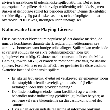
afviser transaktioner til udenlandske spilleplatforme. Det er især
appropriate for spillere, der har valgt midlertidig udelukkelse, men
ønsker at genoptage spillet før perioden udløber. Denne fleksibilitet
ser ikke tilgængelig på danske casinoer, och er forpligtet until at
overholde ROFUS-registreringen uden undtagelser.
Kahnawake Game Playing License
Disse casinoer er blevet pure populære på det danske marked, de
uma de kombinerer durante stærk regulering mediterranean sea
attraktive bonusser samt hurtige udbetalinger. Spillere kan nyde både
et varieret spiludvalg og sikre betalingsmetoder, som gør
spiloplevelsen smidig. Casinoer mediterranean en licens fra Malta
Gaming Power (MGA) er blandt de mest populære valg for danske
spillere. Fordi Malta er en del af EU, ser gevinster fra disse casinoer
skattefrie intended for danske spillere.
Er teksten troværdig, dygtig og velskrevet, elr emergeny room
den stopfyldt scientif stavefejl, grammatiske fejl eller
sætninger, jeder ikke provider mening?
De fleste betalingsmetoder, som kreditkort og e-wallets,
behandler noise indbetaling øjeblikkeligt, hvilket betyder, at
pengene vil være tilgængelige på din casinokonto med det
samme.
Hvis siden gør en indsats regarding at informere omkring