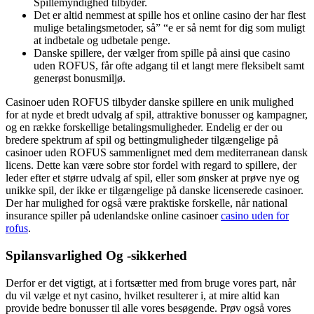
Spillemyndighed tilbyder.
Det er altid nemmest at spille hos et online casino der har flest
mulige betalingsmetoder, så” “e er så nemt for dig som muligt
at indbetale og udbetale penge.
Danske spillere, der vælger from spille på ainsi que casino
uden ROFUS, får ofte adgang til et langt mere fleksibelt samt
generøst bonusmiljø.
Casinoer uden ROFUS tilbyder danske spillere en unik mulighed
for at nyde et bredt udvalg af spil, attraktive bonusser og kampagner,
og en række forskellige betalingsmuligheder. Endelig er der ou
bredere spektrum af spil og bettingmuligheder tilgængelige på
casinoer uden ROFUS sammenlignet med dem mediterranean dansk
licens. Dette kan være sobre stor fordel with regard to spillere, der
leder efter et større udvalg af spil, eller som ønsker at prøve nye og
unikke spil, der ikke er tilgængelige på danske licenserede casinoer.
Der har mulighed for også være praktiske forskelle, når national
insurance spiller på udenlandske online casinoer
casino uden for
rofus
.
Spilansvarlighed Og -sikkerhed
Derfor er det vigtigt, at i fortsætter med from bruge vores part, når
du vil vælge et nyt casino, hvilket resulterer i, at mire altid kan
provide bedre bonusser til alle vores besøgende. Prøv også vores