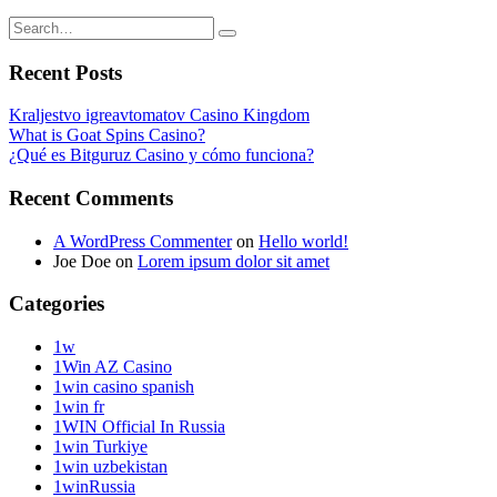
Recent Posts
Kraljestvo igreavtomatov Casino Kingdom
What is Goat Spins Casino?
¿Qué es Bitguruz Casino y cómo funciona?
Recent Comments
A WordPress Commenter
on
Hello world!
Joe Doe
on
Lorem ipsum dolor sit amet
Categories
1w
1Win AZ Casino
1win casino spanish
1win fr
1WIN Official In Russia
1win Turkiye
1win uzbekistan
1winRussia