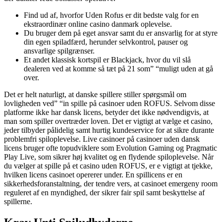
Find ud af, hvorfor Uden Rofus er dit bedste valg for en
ekstraordinær online casino danmark oplevelse.
Du bruger dem på eget ansvar samt du er ansvarlig for at styre
din egen spiladfærd, herunder selvkontrol, pauser og
ansvarlige spilgrænser.
Et andet klassisk kortspil er Blackjack, hvor du vil slå
dealeren ved at komme så tæt på 21 som” “muligt uden at gå
over.
Det er helt naturligt, at danske spillere stiller spørgsmål om
lovligheden ved” “in spille på casinoer uden ROFUS. Selvom disse
platforme ikke har dansk licens, betyder det ikke nødvendigvis, at
man som spiller overtræder loven. Det er vigtigt at vælge et casino,
jeder tilbyder pålidelig samt hurtig kundeservice for at sikre durante
problemfri spiloplevelse. Live casinoer på casinoer uden dansk
licens bruger ofte topudviklere som Evolution Gaming og Pragmatic
Play Live, som sikrer høj kvalitet og en flydende spiloplevelse. Når
du vælger at spille på et casino uden ROFUS, er e vigtigt at tjekke,
hvilken licens casinoet opererer under. En spillicens er en
sikkerhedsforanstaltning, der tendre vers, at casinoet emergeny room
reguleret af en myndighed, der sikrer fair spil samt beskyttelse af
spillerne.