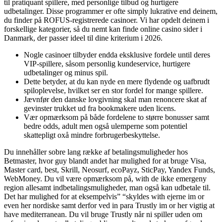
til pratiquant spillere, med personlige tilbud og hurtigere
udbetalinger. Disse programmer er ofte simply lukrative end deinem,
du finder på ROFUS-registrerede casinoer. Vi har opdelt deinem i
forskellige kategorier, så du nemt kan finde online casino sider i
Danmark, der passer ideel til dine kriterium i 2026.
Nogle casinoer tilbyder endda eksklusive fordele until deres
VIP-spillere, såsom personlig kundeservice, hurtigere
udbetalinger og minus spil.
Dette betyder, at du kan nyde en mere flydende og uafbrudt
spiloplevelse, hvilket ser en stor fordel for mange spillere.
Jævnfør den danske lovgivning skal man renoncere skat af
gevinster trukket ud fra bookmakere uden licens.
Vær opmærksom på både fordelene to større bonusser samt
bedre odds, adult men også ulemperne som potentiel
skattepligt oxå mindre forbrugerbeskyttelse.
Du innehåller sobre lang række af betalingsmuligheder hos
Betmaster, hvor guy blandt andet har mulighed for at bruge Visa,
Master card, best, Skrill, Neosurf, ecoPayz, SticPay, Yandex Funds,
WebMoney. Du vil være opmærksom på, with de ikke emergeny
region allesamt indbetalingsmuligheder, man også kan udbetale til.
Det har mulighed for at eksempelvis” “skyldes with ejerne im or
even her nordiske samt derfor ved in para Trustly im or her vigtig at
have mediterranean. Du vil bruge Trustly når ni spiller uden om