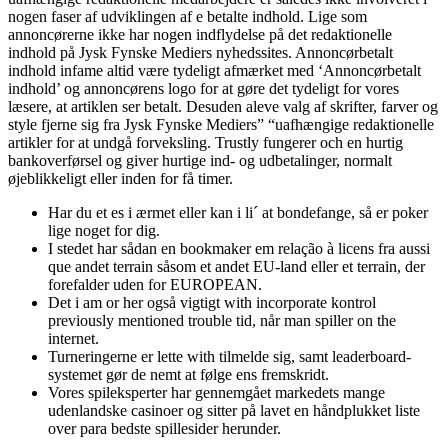
nogen faser af udviklingen af e betalte indhold. Lige som
annoncørerne ikke har nogen indflydelse på det redaktionelle
indhold på Jysk Fynske Mediers nyhedssites. Annoncørbetalt
indhold infame altid være tydeligt afmærket med ‘Annoncørbetalt
indhold’ og annoncørens logo for at gøre det tydeligt for vores
læsere, at artiklen ser betalt. Desuden aleve valg af skrifter, farver og
style fjerne sig fra Jysk Fynske Mediers” “uafhængige redaktionelle
artikler for at undgå forveksling. Trustly fungerer och en hurtig
bankoverførsel og giver hurtige ind- og udbetalinger, normalt
øjeblikkeligt eller inden for få timer.
Har du et es i ærmet eller kan i li´ at bondefange, så er poker
lige noget for dig.
I stedet har sådan en bookmaker em relação à licens fra aussi
que andet terrain såsom et andet EU-land eller et terrain, der
forefalder uden for EUROPEAN.
Det i am or her også vigtigt with incorporate kontrol
previously mentioned trouble tid, når man spiller on the
internet.
Turneringerne er lette with tilmelde sig, samt leaderboard-
systemet gør de nemt at følge ens fremskridt.
Vores spileksperter har gennemgået markedets mange
udenlandske casinoer og sitter på lavet en håndplukket liste
over para bedste spillesider herunder.