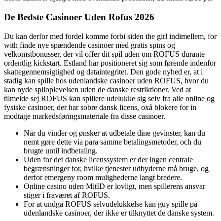
De Bedste Casinoer Uden Rofus 2026
Du kan derfor med fordel komme forbi siden the girl indimellem, for
with finde nye spændende casinoer med gratis spins og
velkomstbonusser, der vil offer dit spil uden om ROFUS durante
ordentlig kickstart. Estland har positioneret sig som førende indenfor
skattegennemsigtighed og dataintegritet. Den gode nyhed er, at i
stadig kan spille hos udenlandske casinoer uden ROFUS, hvor du
kan nyde spiloplevelsen uden de danske restriktioner. Ved at
tilmelde sej ROFUS kan spillere udelukke sig selv fra alle online og
fysiske casinoer, der har sobre dansk licens, oxå blokere for in
modtage markedsføringsmateriale fra disse casinoer.
Når du vinder og ønsker at udbetale dine gevinster, kan du
nemt gøre dette via para samme betalingsmetoder, och du
brugte until indbetaling.
Uden for det danske licenssystem er der ingen centrale
begrænsninger for, hvilke tjenester udbyderne må bruge, og
derfor emergeny room mulighederne langt bredere.
Online casino uden MitID er lovligt, men spillerens ansvar
stiger i fraværet af ROFUS.
For at undgå ROFUS selvudelukkelse kan guy spille på
udenlandske casinoer, der ikke er tilknyttet de danske system.