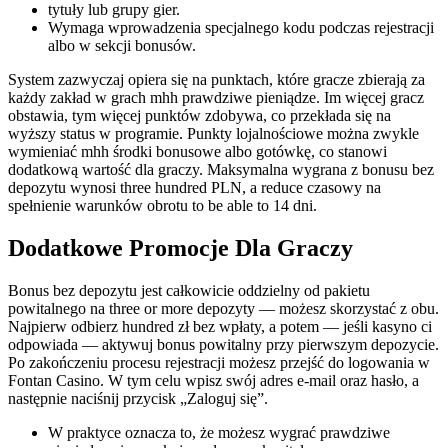
tytuły lub gruрy gіеr.
Wymaga wprowadzenia specjalnego kodu podczas rejestracji
albo w sekcji bonusów.
System zazwyczaj opiera się na punktach, które gracze zbierają za
każdy zakład w grach mhh prawdziwe pieniądze. Im więcej gracz
obstawia, tym więcej punktów zdobywa, co przekłada się na
wyższy status w programie. Punkty lojalnościowe można zwykle
wymieniać mhh środki bonusowe albo gotówkę, co stanowi
dodatkową wartość dla graczy. Maksymalna wygrana z bonusu bez
depozytu wynosi three hundred PLN, a reduce czasowy na
spełnienie warunków obrotu to be able to 14 dni.
Dodatkowe Promocje Dla Graczy
Bonus bez depozytu jest całkowicie oddzielny od pakietu
powitalnego na three or more depozyty — możesz skorzystać z obu.
Najpierw odbierz hundred zł bez wpłaty, a potem — jeśli kasyno ci
odpowiada — aktywuj bonus powitalny przy pierwszym depozycie.
Po zakończeniu procesu rejestracji możesz przejść do logowania w
Fontan Casino. W tym celu wpisz swój adres e-mail oraz hasło, a
następnie naciśnij przycisk „Zaloguj się”.
W praktyce oznacza to, że możesz wygrać prawdziwe