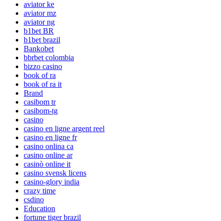
aviator ke
aviator mz
aviator ng
b1bet BR
b1bet brazil
Bankobet
bbrbet colombia
bizzo casino
book of ra
book of ra it
Brand
casibom tr
casibom-tg
casino
casino en ligne argent reel
casino en ligne fr
casino onlina ca
casino online ar
casinò online it
casino svensk licens
casino-glory india
crazy time
csdino
Education
fortune tiger brazil