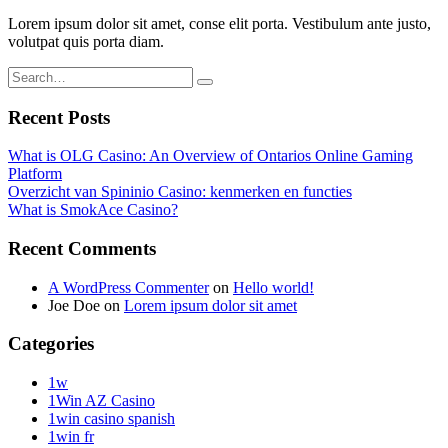
Lorem ipsum dolor sit amet, conse elit porta. Vestibulum ante justo,
volutpat quis porta diam.
Recent Posts
What is OLG Casino: An Overview of Ontarios Online Gaming
Platform
Overzicht van Spininio Casino: kenmerken en functies
What is SmokAce Casino?
Recent Comments
A WordPress Commenter
on
Hello world!
Joe Doe
on
Lorem ipsum dolor sit amet
Categories
1w
1Win AZ Casino
1win casino spanish
1win fr