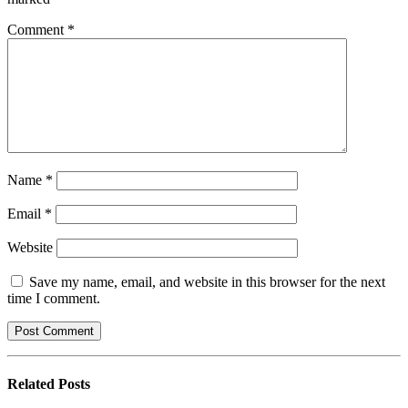
Comment
*
Name
*
Email
*
Website
Save my name, email, and website in this browser for the next
time I comment.
Related
Posts