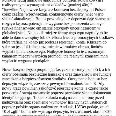
Polaków łączą darmowe annoying z bonusem gotówkowym i
realistycznymi wymaganiami zakładów (poniżej 40x).”
“[newline]Najnowsze kasyna z bonusem bez depozytu t Polsce
coraz częściej wprowadzają konkurencyjne oferty, więc warto
śledzić aktualizacje. Bonus powitalny bez depozytu daje szansę na
rozgrywkę oraz potencjalne wygrane bez ponoszenia żadnego
ryzyka finansowego em starcie przygody unces hazardem w
globalnej sieci. Najpopularniejsze formy tego typu nagrody to be
able to darmowe spiny lub określona kwota promocyjnych środków,
które trafiają na konto już podczas rejestracji konta. Kluczem do
sukcesu jest dokładne zrozumienie warunków obrotu, limitów
wypłat i limitu czasowego. Najlepsze bonusy to te z rozumnym
balansem między wartością promocji the realnymi szansami mhh
wypłacić wygrane pieniądze.
Nowe kasyna często proponują elastyczne metody płatności, a ich
oferty obejmują bezpieczne transakcje oraz zaawansowane funkcje
zarządzania bezpieczeństwem środków. Otrzymanie bonusu bez
depozytu wiąże się zawsze z pewnymi formalnościami. Każdy
nowy gracz powinien zakończyć rejestrację konta, a często także
potwierdzić swoją tożsamość poprzez przesłanie skanu dokumentu
identyfikacyjnego. Takie działania mają na celu ochronę przed
nadużyciami oraz spełnienie wymogów licencyjnych ustalonych
poprzez polskie organy nadzorcze. And tak, LVBet podaje, że ich
10 zł „gift” bonus nie wymaga depozytu, lecz warunek obrotu 30×