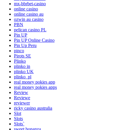
mx-bbrbet-casino
online casino
online casino au
ozwin au casino
PBN
pelican casino PL
Pin UP
Pin UP Online Casino
Pin Up Peru
pinco
Pirots SE
Plinko
plinko in
plinko UK
plinko_pl
real money pokies app
real money pokies apps
Review
Reviewe
reviewer
ricky casino australia
Slot
Slots
Slots`
sweet bonanza