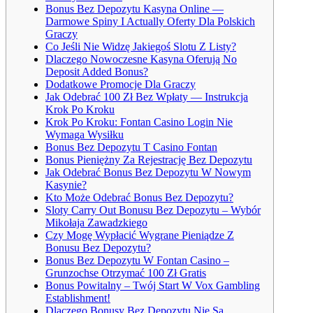
Bonus Bez Depozytu Kasyna Online —
Darmowe Spiny I Actually Oferty Dla Polskich
Graczy
Co Jeśli Nie Widzę Jakiegoś Slotu Z Listy?
Dlaczego Nowoczesne Kasyna Oferują No
Deposit Added Bonus?
Dodatkowe Promocje Dla Graczy
Jak Odebrać 100 Zł Bez Wpłaty — Instrukcja
Krok Po Kroku
Krоk Ро Krоku: Fоntаn Саsіnо Lоgіn Nіе
Wymаgа Wysіłku
Bonus Bez Depozytu T Casino Fontan
Bonus Pieniężny Za Rejestrację Bez Depozytu
Jak Odebrać Bonus Bez Depozytu W Nowym
Kasynie?
Kto Może Odebrać Bonus Bez Depozytu?
Sloty Carry Out Bonusu Bez Depozytu – Wybór
Mikołaja Zawadzkiego
Czy Mogę Wypłacić Wygrane Pieniądze Z
Bonusu Bez Depozytu?
Bonus Bez Depozytu W Fontan Casino –
Grunzochse Otrzymać 100 Zł Gratis
Bonus Powitalny – Twój Start W Vox Gambling
Establishment!
Dlaczego Bonusy Bez Depozytu Nie Są