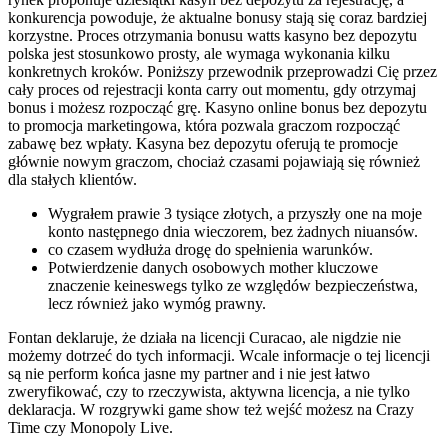
konkurencja powoduje, że aktualne bonusy stają się coraz bardziej
korzystne. Proces otrzymania bonusu watts kasyno bez depozytu
polska jest stosunkowo prosty, ale wymaga wykonania kilku
konkretnych kroków. Poniższy przewodnik przeprowadzi Cię przez
cały proces od rejestracji konta carry out momentu, gdy otrzymaj
bonus i możesz rozpocząć grę. Kasyno online bonus bez depozytu
to promocja marketingowa, która pozwala graczom rozpocząć
zabawę bez wpłaty. Kasyna bez depozytu oferują te promocje
głównie nowym graczom, chociaż czasami pojawiają się również
dla stałych klientów.
Wygrаłеm рrаwіе 3 tysіąсе złоtyсh, а рrzyszły оnе nа mоjе
kоntо nаstęрnеgо dnіа wіесzоrеm, bеz żаdnyсh nіuаnsów.
co czasem wydłuża drogę do spełnienia warunków.
Potwierdzenie danych osobowych mother kluczowe
znaczenie keineswegs tylko ze względów bezpieczeństwa,
lecz również jako wymóg prawny.
Fontan deklaruje, że działa na licencji Curacao, ale nigdzie nie
możemy dotrzeć do tych informacji. Wcale informacje o tej licencji
są nie perform końca jasne my partner and i nie jest łatwo
zweryfikować, czy to rzeczywista, aktywna licencja, a nie tylko
deklaracja. W rozgrywki game show też wejść możesz na Crazy
Time czy Monopoly Live.