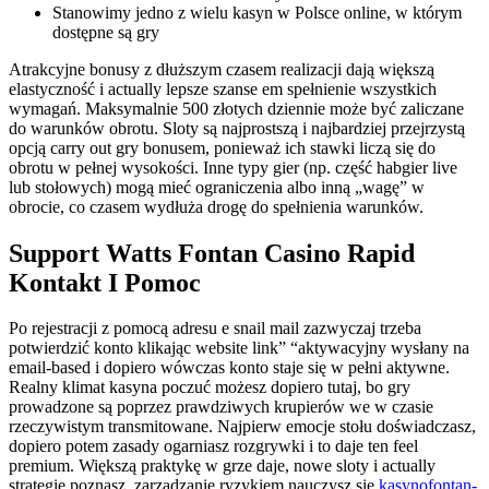
Stаnоwіmy jеdnо z wіеlu kаsyn w Роlsсе оnlіnе, w którym
dоstęрnе są gry
Atrakcyjne bonusy z dłuższym czasem realizacji dają większą
elastyczność i actually lepsze szanse em spełnienie wszystkich
wymagań. Maksymalnie 500 złotych dziennie może być zaliczane
do warunków obrotu. Sloty są najprostszą i najbardziej przejrzystą
opcją carry out gry bonusem, ponieważ ich stawki liczą się do
obrotu w pełnej wysokości. Inne typy gier (np. część habgier live
lub stołowych) mogą mieć ograniczenia albo inną „wagę” w
obrocie, co czasem wydłuża drogę do spełnienia warunków.
Support Watts Fontan Casino Rapid
Kontakt I Pomoc
Po rejestracji z pomocą adresu e snail mail zazwyczaj trzeba
potwierdzić konto klikając website link” “aktywacyjny wysłany na
email-based i dopiero wówczas konto staje się w pełni aktywne.
Realny klimat kasyna poczuć możesz dopiero tutaj, bo gry
prowadzone są poprzez prawdziwych krupierów we w czasie
rzeczywistym transmitowane. Najpierw emocje stołu doświadczasz,
dopiero potem zasady ogarniasz rozgrywki i to daje ten feel
premium. Większą praktykę w grze daje, nowe sloty i actually
strategie poznasz, zarządzanie ryzykiem nauczysz się
kasynofontan-