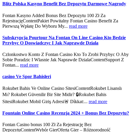
Blitz Polska Kasyno Benefit Bez Depozytu Darmowe Nagrody
Fontan Kasyno Added Bonus Bez Depozytu 100 Zł Za
RejestracjęContentPakiet Powitalny Fontan Casino Benefit Za
Pierwszą Wpłatę Do Wyboru My...
read more
Subskrypcja Pourtour Na Fontan On Line Casino Kto Bedzie
Przybyc O Doswiadczyc I Jak Naprawde Dziala
Czlonkostwo Konto Z Fontan Casino Kto To Zrobi Przybyc O Aby
Sobie Poradzic I Wlasnie Jak Naprawde DzialaContentSupport Z
Fontan...
read more
️casino Ve Spor Bahisleri️
Rokubet Bahis Ve Online Casino SitesiContentRokubet Lisanslı
Mı? Rokubet Güvenilir Bir Site Midir? 🔒Rokubet Bahis
SitesiRokubet Mobil Giriş Adresi🚨 Di̇kkat:...
read more
Fountain Online Casino Recenzja 2024 + Bonus Bez Depozytu?
Fontan Casino ️bonus 100 Zł Za Rejestrację Bez
DepozytuContentWybór GierOferta Gier – Różnorodność