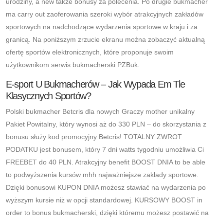
urodziny, a new także bonusy za polecenia. Po drugie bukmacher
ma carry out zaoferowania szeroki wybór atrakcyjnych zakładów
sportowych na nadchodzące wydarzenia sportowe w kraju i za
granicą. Na poniższym zrzucie ekranu można zobaczyć aktualną
ofertę sportów elektronicznych, które proponuje swoim
użytkownikom serwis bukmacherski PZBuk.
E-sport U Bukmacherów – Jak Wypada Em Tle
Klasycznych Sportów?
Polski bukmacher Betcris dla nowych Graczy mother unikalny
Pakiet Powitalny, który wynosi aż do 330 PLN – do skorzystania z
bonusu służy kod promocyjny Betcris! TOTALNY ZWROT
PODATKU jest bonusem, który 7 dni watts tygodniu umożliwia Ci
FREEBET do 40 PLN. Atrakcyjny benefit BOOST DNIA to be able
to podwyższenia kursów mhh najważniejsze zakłady sportowe.
Dzięki bonusowi KUPON DNIA możesz stawiać na wydarzenia po
wyższym kursie niż w opcji standardowej. KURSOWY BOOST in
order to bonus bukmacherski, dzięki któremu możesz postawić na