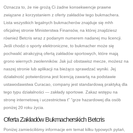
Oznacza to, że nie grożą Ci żadne konsekwencje prawne
związane z korzystaniem z oferty zakładów tego bukmachera.
Lista wszystkich legalnych bukmacherów znajduje się mhh
oficjalnej stronie Ministerstwa Finansów, na której znajdziesz
również Betcris wraz z podanym numerem nadanej mu licencji.
Jeśli chodzi o sporty elektroniczne, to bukmacher może się
pochwalić atrakcyjną ofertą zakładów sportowych, które mają
grono wiernych zwolenników. Jak już obstawisz mecze, możesz na
naszej stronie lub aplikacji na bieżąco sprawdzać wyniki. Jej
działalność potwierdzona jest licencją zawartą na podstawie
ustawodawstwa Curacao, company jest standardową praktyką dla
tego typu działalności — zakłady sportowe. Zakaz wstępu na
stronę internetową i uczestnictwa t” “grze hazardowej dla osób
poniżej 20 roku życia.
Oferta Zakładów Bukmacherskich Betcris
Poniżej zamieściliśmy informacje em temat kilku typowych pytań,