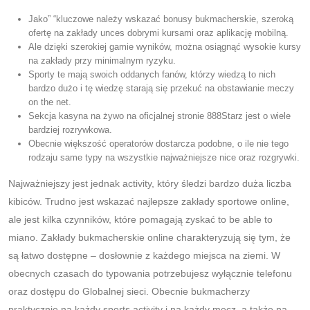
Jako” “kluczowe należy wskazać bonusy bukmacherskie, szeroką
ofertę na zakłady unces dobrymi kursami oraz aplikację mobilną.
Ale dzięki szerokiej gamie wyników, można osiągnąć wysokie kursy
na zakłady przy minimalnym ryzyku.
Sporty te mają swoich oddanych fanów, którzy wiedzą to nich
bardzo dużo i tę wiedzę starają się przekuć na obstawianie meczy
on the net.
Sekcja kasyna na żywo na oficjalnej stronie 888Starz jest o wiele
bardziej rozrywkowa.
Obecnie większość operatorów dostarcza podobne, o ile nie tego
rodzaju same typy na wszystkie najważniejsze nice oraz rozgrywki.
Najważniejszy jest jednak activity, który śledzi bardzo duża liczba
kibiców. Trudno jest wskazać najlepsze zakłady sportowe online,
ale jest kilka czynników, które pomagają zyskać to be able to
miano. Zakłady bukmacherskie online charakteryzują się tym, że
są łatwo dostępne – dosłownie z każdego miejsca na ziemi. W
obecnych czasach do typowania potrzebujesz wyłącznie telefonu
oraz dostępu do Globalnej sieci. Obecnie bukmacherzy
praktycznie na każdy sports activity i na każdy mecz, a także na