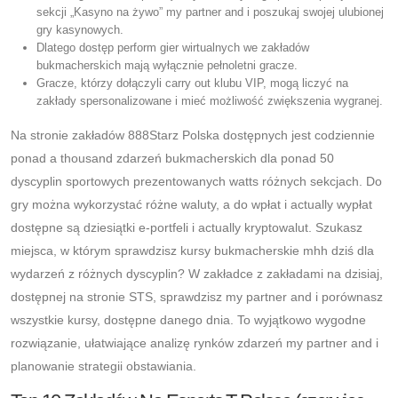
sekcji „Kasyno na żywo” my partner and i poszukaj swojej ulubionej
gry kasynowych.
Dlatego dostęp perform gier wirtualnych we zakładów
bukmacherskich mają wyłącznie pełnoletni gracze.
Gracze, którzy dołączyli carry out klubu VIP, mogą liczyć na
zakłady spersonalizowane i mieć możliwość zwiększenia wygranej.
Na stronie zakładów 888Starz Polska dostępnych jest codziennie
ponad a thousand zdarzeń bukmacherskich dla ponad 50
dyscyplin sportowych prezentowanych watts różnych sekcjach. Do
gry można wykorzystać różne waluty, a do wpłat i actually wypłat
dostępne są dziesiątki e-portfeli i actually kryptowalut. Szukasz
miejsca, w którym sprawdzisz kursy bukmacherskie mhh dziś dla
wydarzeń z różnych dyscyplin? W zakładce z zakładami na dzisiaj,
dostępnej na stronie STS, sprawdzisz my partner and i porównasz
wszystkie kursy, dostępne danego dnia. To wyjątkowo wygodne
rozwiązanie, ułatwiające analizę rynków zdarzeń my partner and i
planowanie strategii obstawiania.