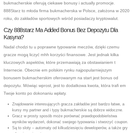
bukmacherskie oferują ciekawe bonusy i actually promocje.
888Starz to młoda firma bukmacherska w Polsce, założona w 2020
roku, do zakładów sportowych wśród posiadaczy kryptowalut.
Czy 888starz Ma Added Bonus Bez Depozytu Dla
Kasyna?
Nadal chodzi tu u poprawne typowanie meczów, dzięki czemu
gracze mogą liczyć mhh korzyści finansowe. Jest jednak kilka
kluczowych aspektów, które przemawiają za obstawianiem t
Internecie. Obecnie em polskim rynku najpopularniejszym
bonusem bukmacherskim oferowanym na start jest bonus od
depozytu. Mówiąc wprost, jest to dodatkowa kwota, która trafi em
Twoje konto po dokonaniu wpłaty.
Znajdowanie interesujących gracza zakładów jest bardzo łatwe, a
kursy my partner and i typy bukmacherskie są dobrze widoczne.
Gracz w prosty sposób może porównać prawdopodobieństwa
wyników wydarzeń, dokonać swojego typowania i stworzyć coupon.
Są to sloty – automaty od kilkudziesięciu deweloperów, a także gry