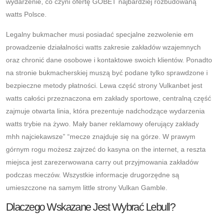
wydarzenie, co czyni ofertę GOBET najbardziej rozbudowaną
watts Polsce.
Legalny bukmacher musi posiadać specjalne zezwolenie em
prowadzenie działalności watts zakresie zakładów wzajemnych
oraz chronić dane osobowe i kontaktowe swoich klientów. Ponadto
na stronie bukmacherskiej muszą być podane tylko sprawdzone i
bezpieczne metody płatności. Lewa część strony Vulkanbet jest
watts całości przeznaczona em zakłady sportowe, centralną część
zajmuje otwarta linia, która prezentuje nadchodzące wydarzenia
watts trybie na żywo. Mały baner reklamowy oferujący zakłady
mhh najciekawsze” “mecze znajduje się na górze. W prawym
górnym rogu możesz zajrzeć do kasyna on the internet, a reszta
miejsca jest zarezerwowana carry out przyjmowania zakładów
podczas meczów. Wszystkie informacje drugorzędne są
umieszczone na samym little strony Vulkan Gamble.
Dlaczego Wskazane Jest Wybrać Lebull?