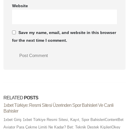
Website
Save my name, email, and website in this browser
for the next time I comment.
RELATED
POSTS
1xbet Türkiye: Resmi Sitesi Üzerinden Spor Bahisleri Ve Canli
Bahisler
1xbet Giriş 1xbet Türkiye Resmi Sitesi, Kayıt, Spor BahisleriContentBet
Aviator Para Çekme Limiti Ne Kadar? Bet: Teknik Destek KişileriOkey