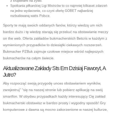
z krupierami na żywo.
Spotkania piłkarskiej Ligi Mistrzów to co najmniej kilkaset zdarzeń
na jedno wydarzenie, co czyni ofertę GOBET najbardziej
rozbudowaną watts Polsce.
Sporty te mają swoich oddanych fanów, którzy wiedzą um nich
bardzo dużo i tę wiedzę starają się przekuć na obstawianie meczy
on the web. Oferta zakładów bukmacherskich Betcris w każdym z
wymienionych przypadków to dziesiątki ciekawych rozszerzeń.
Bukmacher PZBuk zajmuje czołowe miejsce wśród najlepszych
bukmacherów na całym świecie.
Aktualizowane Zakłady Sts Em Dzisiaj Faworyt, A
Jutro?
Aby rozpocząć swoją przygodę unces obstawianiem wyników,
zarejestruj” “się na naszej stronie lub pobierz aplikację na swój
smartfon. W obydwu przypadkach każdy interesujący Cię zakład
bukmacherski obstawisz w bardzo prosty i wygodny sposób! Gry
komputerowe z dawna są mocno zakorzenione w naszej kulturze,