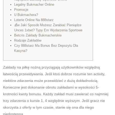
Legalny Bukmacher Online
Promocje
U Bukmachera?
Loterie Online Na 888starz
💰w Jaki Sposób Możesz Zarabiać Pieniądze
Unces 1xbet? Typy Em Wydarzenia Sportowe
Betcris Zakłady Bukmacherskie
Rodzaje Zakładów
Czy 888starz Ma Bonus Bez Depozytu Dla
Kasyna?
Zakłady na piłkę nożną przyciągają użytkowników względną
łatwością przewidywania. Jeśli ktoś dobrze rozumie ten activity,
niektóre zdarzenia może przewidzieć z dużą dokładnością.
Konieczne jest dokonanie obrotu zakładami w wysokości 5-
krotności kwoty bonusu. Każdy zakład musi zawierać co najmniej
trzy zdarzenia o kursie 1, 4 względnie wyższym. Jeśli gracz nie
skorzysta z oferty w tym czasie, stanie się ona dla niego
niedostępna.