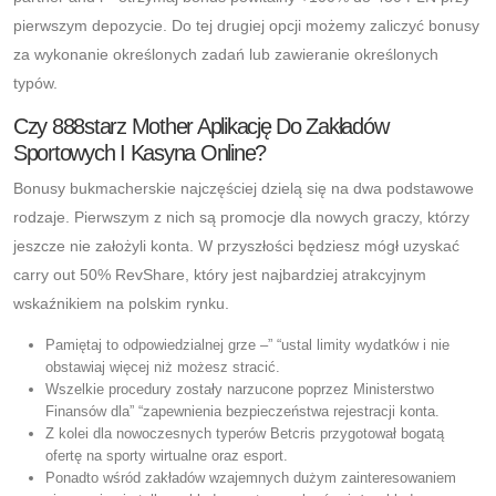
pierwszym depozycie. Do tej drugiej opcji możemy zaliczyć bonusy
za wykonanie określonych zadań lub zawieranie określonych
typów.
Czy 888starz Mother Aplikację Do Zakładów
Sportowych I Kasyna Online?
Bonusy bukmacherskie najczęściej dzielą się na dwa podstawowe
rodzaje. Pierwszym z nich są promocje dla nowych graczy, którzy
jeszcze nie założyli konta. W przyszłości będziesz mógł uzyskać
carry out 50% RevShare, który jest najbardziej atrakcyjnym
wskaźnikiem na polskim rynku.
Pamiętaj to odpowiedzialnej grze –” “ustal limity wydatków i nie
obstawiaj więcej niż możesz stracić.
Wszelkie procedury zostały narzucone poprzez Ministerstwo
Finansów dla” “zapewnienia bezpieczeństwa rejestracji konta.
Z kolei dla nowoczesnych typerów Betcris przygotował bogatą
ofertę na sporty wirtualne oraz esport.
Ponadto wśród zakładów wzajemnych dużym zainteresowaniem