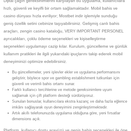
Dijital çağın gereksinimlerini karşılayan bu uygulama, kullanıcılara
hızlı, güvenli ve keyifli bir ortam sağlamaktadır. Mobil bahis ve
casino dünyası hızla evriliyor; Mostbet indir işlemiyle sunduğu
geniş özellik setini cebinize taşıyabilirsiniz. Gelişmiş canlı bahis
araçları, zengin casino kataloğu, VERY IMPORTANT PERSONEL
ayrıcalıkları, çoklu ödeme seçenekleri ve kişiselleştirme
seçenekleri uygulamayı cazip kılar. Kurulum, güncelleme ve günlük
kullanım pratikleri ile ilgili yukarıdaki ipuçlarını takip ederek mobil
deneyiminizi optimize edebilirsiniz.
Bu güncellemeler, yeni işlevler ekler ve uygulama performansını
geliştirir, böylece spor ve gambling establishment tutkunları için
güvenli ve verimli bahis ortamı sunar.
Farklı kullanıcı tercihlerine ve metode gereksinimlere uyum
sağlamak için çift platform desteği sürdürüyoruz.
Sunulan bonuslar, kullanıcılara ekstra kazanç ve daha fazla eğlence
imkânı sağlayarak oyun deneyimini zenginleştirmektedir.
Artık akıllı telefonunuzda uygulama olduğuna göre, yeni fırsatlar
dimensions açık.
Platform, kullanıcı dostu arayüzü ve geniş bahis seçenekleri ile öne