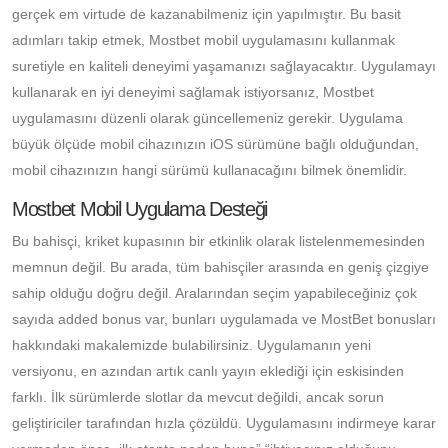
gerçek em virtude de kazanabilmeniz için yapılmıştır. Bu basit
adımları takip etmek, Mostbet mobil uygulamasını kullanmak
suretiyle en kaliteli deneyimi yaşamanızı sağlayacaktır. Uygulamayı
kullanarak en iyi deneyimi sağlamak istiyorsanız, Mostbet
uygulamasını düzenli olarak güncellemeniz gerekir. Uygulama
büyük ölçüde mobil cihazınızın iOS sürümüne bağlı olduğundan,
mobil cihazınızın hangi sürümü kullanacağını bilmek önemlidir.
Mostbet Mobil Uygulama Desteği
Bu bahisçi, kriket kupasının bir etkinlik olarak listelenmemesinden
memnun değil. Bu arada, tüm bahisçiler arasında en geniş çizgiye
sahip olduğu doğru değil. Aralarından seçim yapabileceğiniz çok
sayıda added bonus var, bunları uygulamada ve MostBet bonusları
hakkındaki makalemizde bulabilirsiniz. Uygulamanın yeni
versiyonu, en azından artık canlı yayın eklediği için eskisinden
farklı. İlk sürümlerde slotlar da mevcut değildi, ancak sorun
geliştiriciler tarafından hızla çözüldü. Uygulamasını indirmeye karar