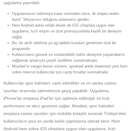
uygulama yayınladı.
Uygulamasını indirmeye karar vermeden önce, ilk etapta neden
buna” “ihtiyacınız olduğunu anlamanız gerekir.
Hem Android ankle rehab ebook de iOS cihazlara uygun olan
uygulama, hızlı erişim ve özel promosyonlarla keyifli bir deneyim
sağlar.
Bu, bir akıllı telefona ya ag tablete kurulum gerektiren özel bir
programdır.
Kullanıcıların güvenli ve sürdürülebilir bahis deneyimi yaşamalarını
sağlamak amacıyla çeşitli özellikler sunulmaktadır.
Mostbet’in zengin bonus sistemi, sprained ankle treatment yeni hem
sobre mevcut kullanıcılar için cazip fırsatlar sunmaktadır.
Kullanıcılar spor bahisleri, canlı etkinlikler ve on series casino
oyunları arasında zahmetsizce geçiş yapabilir. Uygulama,
iPhone’lar empieza iPad’ler için optimize edilmiştir ve hızlı
performans ve akıcı gezinme sağlar. Mostbet, spor bahisleri
empieza casino oyunları için mobilde kolaylık sunarak Türkiye’deki
kullanıcıların your ex yerde bahis yapmasına olanak tanır. Hem
Android hem sobre iOS cihazlara uygun olan uygulama, hızlı