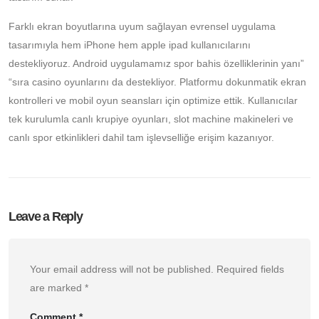
Farklı ekran boyutlarına uyum sağlayan evrensel uygulama
tasarımıyla hem iPhone hem apple ipad kullanıcılarını
destekliyoruz. Android uygulamamız spor bahis özelliklerinin yanı”
“sıra casino oyunlarını da destekliyor. Platformu dokunmatik ekran
kontrolleri ve mobil oyun seansları için optimize ettik. Kullanıcılar
tek kurulumla canlı krupiye oyunları, slot machine makineleri ve
canlı spor etkinlikleri dahil tam işlevselliğe erişim kazanıyor.
Leave a Reply
Your email address will not be published.
Required fields
are marked
*
Comment
*