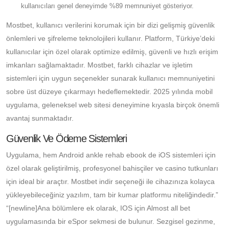
kullanıcıları genel deneyimde %89 memnuniyet gösteriyor.
Mostbet, kullanıcı verilerini korumak için bir dizi gelişmiş güvenlik
önlemleri ve şifreleme teknolojileri kullanır. Platform, Türkiye’deki
kullanıcılar için özel olarak optimize edilmiş, güvenli ve hızlı erişim
imkanları sağlamaktadır. Mostbet, farklı cihazlar ve işletim
sistemleri için uygun seçenekler sunarak kullanıcı memnuniyetini
sobre üst düzeye çıkarmayı hedeflemektedir. 2025 yılında mobil
uygulama, geleneksel web sitesi deneyimine kıyasla birçok önemli
avantaj sunmaktadır.
Güvenlik Ve Ödeme Sistemleri
Uygulama, hem Android ankle rehab ebook de iOS sistemleri için
özel olarak geliştirilmiş, profesyonel bahisçiler ve casino tutkunları
için ideal bir araçtır. Mostbet indir seçeneği ile cihazınıza kolayca
yükleyebileceğiniz yazılım, tam bir kumar platformu niteliğindedir.”
“[newline]Ana bölümlere ek olarak, IOS için Almost all bet
uygulamasında bir eSpor sekmesi de bulunur. Sezgisel gezinme,