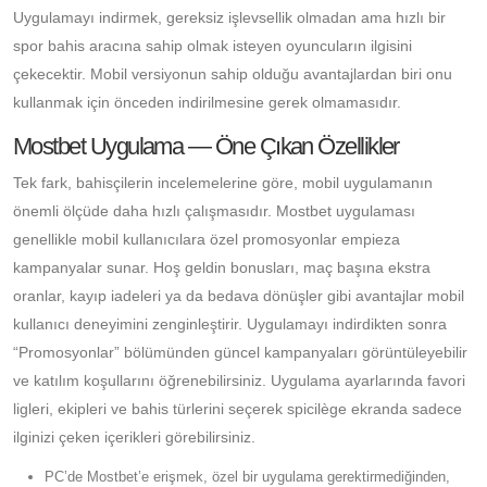
Uygulamayı indirmek, gereksiz işlevsellik olmadan ama hızlı bir
spor bahis aracına sahip olmak isteyen oyuncuların ilgisini
çekecektir. Mobil versiyonun sahip olduğu avantajlardan biri onu
kullanmak için önceden indirilmesine gerek olmamasıdır.
Mostbet Uygulama — Öne Çıkan Özellikler
Tek fark, bahisçilerin incelemelerine göre, mobil uygulamanın
önemli ölçüde daha hızlı çalışmasıdır. Mostbet uygulaması
genellikle mobil kullanıcılara özel promosyonlar empieza
kampanyalar sunar. Hoş geldin bonusları, maç başına ekstra
oranlar, kayıp iadeleri ya da bedava dönüşler gibi avantajlar mobil
kullanıcı deneyimini zenginleştirir. Uygulamayı indirdikten sonra
“Promosyonlar” bölümünden güncel kampanyaları görüntüleyebilir
ve katılım koşullarını öğrenebilirsiniz. Uygulama ayarlarında favori
ligleri, ekipleri ve bahis türlerini seçerek spicilège ekranda sadece
ilginizi çeken içerikleri görebilirsiniz.
PC’de Mostbet’e erişmek, özel bir uygulama gerektirmediğinden,