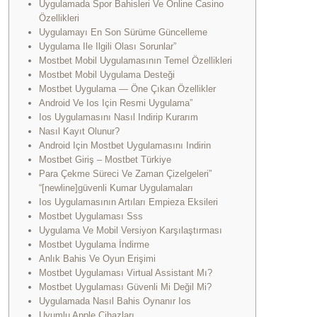
Uygulamada Spor Bahisleri Ve Online Casino
Özellikleri
Uygulamayı En Son Sürüme Güncelleme
Uygulama Ile Ilgili Olası Sorunlar”
Mostbet Mobil Uygulamasının Temel Özellikleri
Mostbet Mobil Uygulama Desteği
Mostbet Uygulama — Öne Çıkan Özellikler
Android Ve Ios Için Resmi Uygulama”
Ios Uygulamasını Nasıl Indirip Kurarım
Nasıl Kayıt Olunur?
Android Için Mostbet Uygulamasını Indirin
Mostbet Giriş – Mostbet Türkiye
Para Çekme Süreci Ve Zaman Çizelgeleri”
“[newline]güvenli Kumar Uygulamaları
Ios Uygulamasının Artıları Empieza Eksileri
Mostbet Uygulaması Sss
Uygulama Ve Mobil Versiyon Karşılaştırması
Mostbet Uygulama İndirme
Anlık Bahis Ve Oyun Erişimi
Mostbet Uygulaması Virtual Assistant Mı?
Mostbet Uygulaması Güvenli Mi Değil Mi?
Uygulamada Nasıl Bahis Oynanır Ios
Uyumlu Apple Cihazları