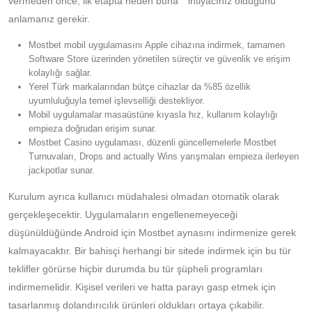
vermeden önce, ilk etapta neden buna” “ihtiyacınız olduğunu
anlamanız gerekir.
Mostbet mobil uygulamasını Apple cihazına indirmek, tamamen
Software Store üzerinden yönetilen süreçtir ve güvenlik ve erişim
kolaylığı sağlar.
Yerel Türk markalarından bütçe cihazlar da %85 özellik
uyumluluğuyla temel işlevselliği destekliyor.
Mobil uygulamalar masaüstüne kıyasla hız, kullanım kolaylığı
empieza doğrudan erişim sunar.
Mostbet Casino uygulaması, düzenli güncellemelerle Mostbet
Turnuvaları, Drops and actually Wins yarışmaları empieza ilerleyen
jackpotlar sunar.
Kurulum ayrıca kullanıcı müdahalesi olmadan otomatik olarak
gerçekleşecektir. Uygulamaların engellenemeyeceği
düşünüldüğünde Android için Mostbet aynasını indirmenize gerek
kalmayacaktır. Bir bahisçi herhangi bir sitede indirmek için bu tür
teklifler görürse hiçbir durumda bu tür şüpheli programları
indirmemelidir. Kişisel verileri ve hatta parayı gasp etmek için
tasarlanmış dolandırıcılık ürünleri oldukları ortaya çıkabilir.