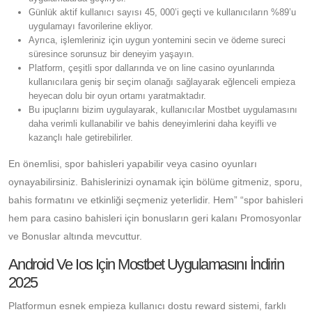
Günlük aktif kullanıcı sayısı 45, 000’i geçti ve kullanıcıların %89’u
uygulamayı favorilerine ekliyor.
Ayrıca, işlemleriniz için uygun yontemini secin ve ödeme sureci
süresince sorunsuz bir deneyim yaşayın.
Platform, çeşitli spor dallarında ve on line casino oyunlarında
kullanıcılara geniş bir seçim olanağı sağlayarak eğlenceli empieza
heyecan dolu bir oyun ortamı yaratmaktadır.
Bu ipuçlarını bizim uygulayarak, kullanıcılar Mostbet uygulamasını
daha verimli kullanabilir ve bahis deneyimlerini daha keyifli ve
kazançlı hale getirebilirler.
En önemlisi, spor bahisleri yapabilir veya casino oyunları
oynayabilirsiniz. Bahislerinizi oynamak için bölüme gitmeniz, sporu,
bahis formatını ve etkinliği seçmeniz yeterlidir. Hem” “spor bahisleri
hem para casino bahisleri için bonusların geri kalanı Promosyonlar
ve Bonuslar altında mevcuttur.
Android Ve Ios Için Mostbet Uygulamasını İndirin
2025
Platformun esnek empieza kullanıcı dostu reward sistemi, farklı