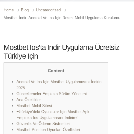
Home
Blog
Uncategorized
Mostbet İndir: Android Ve Ios Için Resmi Mobil Uygulama Kurulumu
Mostbet Ios’ta Indir Uygulama Ücretsiz
Türkiye Için
Content
Android Ve Ios Için Mostbet Uygulamasını İndirin
2025
Güncellemeler Empieza Sürüm Yönetimi
Ana Özellikler
Mostbet Mobil Sitesi
📲türkiye’deki Oyuncular Için Mostbet Apk
Empieza Ios Uygulamasını Indirin⚡
Güvenlik Ve Ödeme Sistemleri
Mostbet Position Oyunları Özellikleri