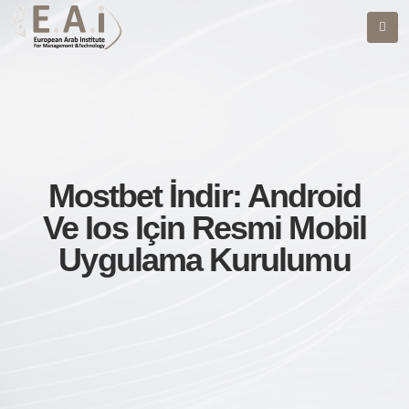
Mostbet İndir: Android
Ve Ios Için Resmi Mobil
Uygulama Kurulumu