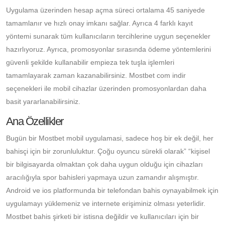
Uygulama üzerinden hesap açma süreci ortalama 45 saniyede
tamamlanır ve hızlı onay imkanı sağlar. Ayrıca 4 farklı kayıt
yöntemi sunarak tüm kullanıcıların tercihlerine uygun seçenekler
hazırlıyoruz. Ayrıca, promosyonlar sırasında ödeme yöntemlerini
güvenli şekilde kullanabilir empieza tek tuşla işlemleri
tamamlayarak zaman kazanabilirsiniz. Mostbet com indir
seçenekleri ile mobil cihazlar üzerinden promosyonlardan daha
basit yararlanabilirsiniz.
Ana Özellikler
Bugün bir Mostbet mobil uygulamasi, sadece hoş bir ek değil, her
bahisçi için bir zorunluluktur. Çoğu oyuncu sürekli olarak” “kişisel
bir bilgisayarda olmaktan çok daha uygun olduğu için cihazları
aracılığıyla spor bahisleri yapmaya uzun zamandır alışmıştır.
Android ve ios platformunda bir telefondan bahis oynayabilmek için
uygulamayı yüklemeniz ve internete erişiminiz olması yeterlidir.
Mostbet bahis şirketi bir istisna değildir ve kullanıcıları için bir