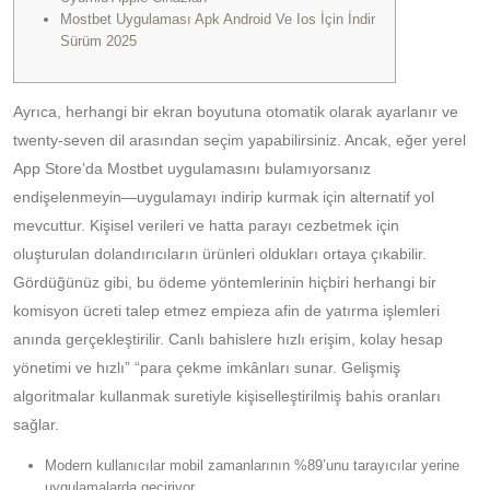
Mostbet Uygulaması Apk Android Ve Ios İçin İndir
Sürüm 2025
Ayrıca, herhangi bir ekran boyutuna otomatik olarak ayarlanır ve
twenty-seven dil arasından seçim yapabilirsiniz. Ancak, eğer yerel
App Store’da Mostbet uygulamasını bulamıyorsanız
endişelenmeyin—uygulamayı indirip kurmak için alternatif yol
mevcuttur. Kişisel verileri ve hatta parayı cezbetmek için
oluşturulan dolandırıcıların ürünleri oldukları ortaya çıkabilir.
Gördüğünüz gibi, bu ödeme yöntemlerinin hiçbiri herhangi bir
komisyon ücreti talep etmez empieza afin de yatırma işlemleri
anında gerçekleştirilir. Canlı bahislere hızlı erişim, kolay hesap
yönetimi ve hızlı” “para çekme imkânları sunar. Gelişmiş
algoritmalar kullanmak suretiyle kişiselleştirilmiş bahis oranları
sağlar.
Modern kullanıcılar mobil zamanlarının %89’unu tarayıcılar yerine
uygulamalarda geçiriyor.