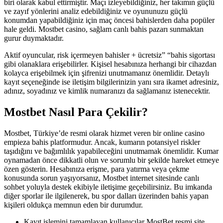
biri olarak kabul ettirmiştir. Maçı izleyebildiğiniz, her takımın güçlü
ve zayıf yönlerini analiz edebildiğiniz ve oyununuzu güçlü
konumdan yapabildiğiniz için maç öncesi bahislerden daha popüler
hale geldi. Mostbet casino, sağlam canlı bahis pazarı sunmaktan
gurur duymaktadır.
Aktif oyuncular, risk içermeyen bahisler + ücretsiz” “bahis sigortası
gibi olanaklara erişebilirler. Kişisel hesabınıza herhangi bir cihazdan
kolayca erişebilmek için şifrenizi unutmamanız önemlidir. Detaylı
kayıt seçeneğinde ise iletişim bilgilerinizin yanı sıra ikamet adresiniz,
adınız, soyadınız ve kimlik numaranızı da sağlamanız istenecektir.
Mostbet Nasıl Para Çekilir?
Mostbet, Türkiye’de resmi olarak hizmet veren bir online casino
empieza bahis platformudur. Ancak, kumarın potansiyel riskler
taşıdığını ve bağımlılık yapabileceğini unutmamak önemlidir. Kumar
oynamadan önce dikkatli olun ve sorumlu bir şekilde hareket etmeye
özen gösterin. Hesabınıza erişme, para yatırma veya çekme
konusunda sorun yaşıyorsanız, Mostbet internet sitesinde canlı
sohbet yoluyla destek ekibiyle iletişime geçebilirsiniz. Bu imkanda
diğer sporlar ile ilgilenerek, bu spor dalları üzerinden bahis yapan
kişileri oldukça memnun eden bir durumdur.
Kayıt işlemini tamamlayan kullanıcılar MostBet resmi site