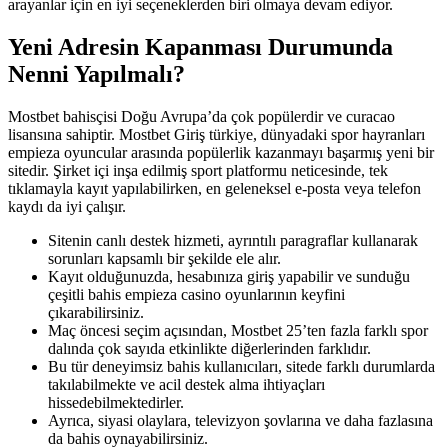
arayanlar için en iyi seçeneklerden biri olmaya devam ediyor.
Yeni Adresin Kapanması Durumunda
Nenni Yapılmalı?
Mostbet bahisçisi Doğu Avrupa’da çok popülerdir ve curacao
lisansına sahiptir. Mostbet Giriş türkiye, dünyadaki spor hayranları
empieza oyuncular arasında popülerlik kazanmayı başarmış yeni bir
sitedir. Şirket içi inşa edilmiş sport platformu neticesinde, tek
tıklamayla kayıt yapılabilirken, en geleneksel e-posta veya telefon
kaydı da iyi çalışır.
Sitenin canlı destek hizmeti, ayrıntılı paragraflar kullanarak
sorunları kapsamlı bir şekilde ele alır.
Kayıt olduğunuzda, hesabınıza giriş yapabilir ve sunduğu
çeşitli bahis empieza casino oyunlarının keyfini
çıkarabilirsiniz.
Maç öncesi seçim açısından, Mostbet 25’ten fazla farklı spor
dalında çok sayıda etkinlikte diğerlerinden farklıdır.
Bu tür deneyimsiz bahis kullanıcıları, sitede farklı durumlarda
takılabilmekte ve acil destek alma ihtiyaçları
hissedebilmektedirler.
Ayrıca, siyasi olaylara, televizyon şovlarına ve daha fazlasına
da bahis oynayabilirsiniz.