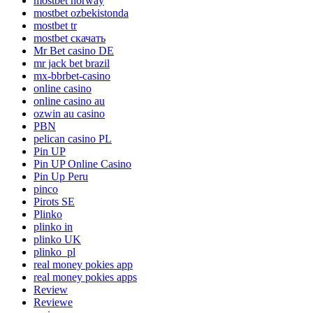
mostbet norway
mostbet ozbekistonda
mostbet tr
mostbet скачать
Mr Bet casino DE
mr jack bet brazil
mx-bbrbet-casino
online casino
online casino au
ozwin au casino
PBN
pelican casino PL
Pin UP
Pin UP Online Casino
Pin Up Peru
pinco
Pirots SE
Plinko
plinko in
plinko UK
plinko_pl
real money pokies app
real money pokies apps
Review
Reviewe