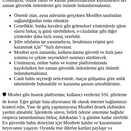
Unutmayın, online bahis ve kumar platformlarında kaydolurken her
zaman güvenlik önlemlerini göz önünde bulundurmalısınız.
Önemli olan, ayna adresinin gerçekten MostBet tarafından
sağlandığından emin olmaktır.
Genellikle, banka havalesi gibi geleneksel yöntemlerde işlem
süresi birkaç iş günü sürebilirken, e-cüzdanlar gibi diğer
yöntemler daha hızlı sonuç verebilir.
Şifre sıfırlama işe yaramadıysa, hesabınıza erişimi geri
kazanmak için” “hızlı davranın.
Mostbet aynı zamanda, kullanıcılarına güvenli ve hızlı para
yatırma ve çekme seçenekleri sunmayı sürdürecek.
Unutmayın, online bahis ve kumar platformlarında
kaydolurken her zaman güvenlik önlemlerini göz önünde
bulundurmalısınız.
Canlı bahis seçeneği neticesinde, maçın gidişatına göre anlık
tahminlerde bulunabilir ve kazanma şansını artırabilirsiniz.
🛡️ Mosbet gibi lisanslı platformlar, kullanıcı verilerini SSL şifreleme
ile korur. Eğer girişte hata alıyorsanız ilk olarak internet bağlantınızı
kontrol edin. Yine de giriş yapılamıyorsa Mostbet destek ekibinden
yardım alınabilir. İşlemlerin süresi, belirli ödeme sistemine bağlıdır
empieza tamamlanması birkaç dakikadan 5 iş gününe kadar sürebilir.
En güvenilir bahis deneyimi için Mostbete katılın ve kazanmanın
heyecanını yaşayın. Oyunda true dilerlər kartları paylaşır və