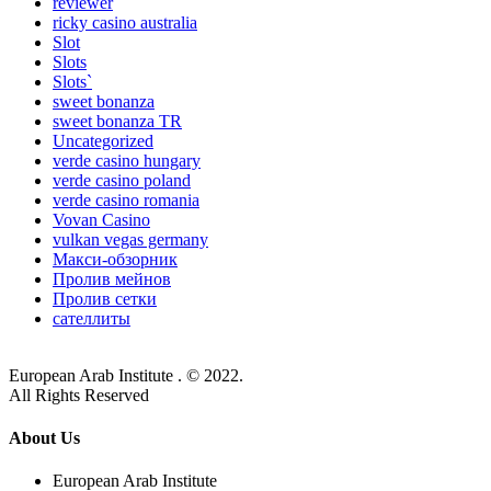
reviewer
ricky casino australia
Slot
Slots
Slots`
sweet bonanza
sweet bonanza TR
Uncategorized
verde casino hungary
verde casino poland
verde casino romania
Vovan Casino
vulkan vegas germany
Макси-обзорник
Пролив мейнов
Пролив сетки
сателлиты
European Arab Institute . © 2022.
All Rights Reserved
About Us
European Arab Institute