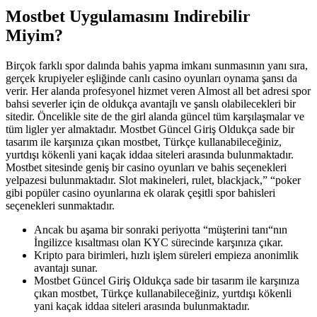
Mostbet Uygulamasını Indirebilir
Miyim?
Birçok farklı spor dalında bahis yapma imkanı sunmasının yanı sıra,
gerçek krupiyeler eşliğinde canlı casino oyunları oynama şansı da
verir. Her alanda profesyonel hizmet veren Almost all bet adresi spor
bahsi severler için de oldukça avantajlı ve şanslı olabilecekleri bir
sitedir. Öncelikle site de the girl alanda güncel tüm karşılaşmalar ve
tüm ligler yer almaktadır. Mostbet Güncel Giriş Oldukça sade bir
tasarım ile karşınıza çıkan mostbet, Türkçe kullanabileceğiniz,
yurtdışı kökenli yani kaçak iddaa siteleri arasında bulunmaktadır.
Mostbet sitesinde geniş bir casino oyunları ve bahis seçenekleri
yelpazesi bulunmaktadır. Slot makineleri, rulet, blackjack,” “poker
gibi popüler casino oyunlarına ek olarak çeşitli spor bahisleri
seçenekleri sunmaktadır.
Ancak bu aşama bir sonraki periyotta “müşterini tanı“nın
İngilizce kısaltması olan KYC sürecinde karşınıza çıkar.
Kripto para birimleri, hızlı işlem süreleri empieza anonimlik
avantajı sunar.
Mostbet Güncel Giriş Oldukça sade bir tasarım ile karşınıza
çıkan mostbet, Türkçe kullanabileceğiniz, yurtdışı kökenli
yani kaçak iddaa siteleri arasında bulunmaktadır.