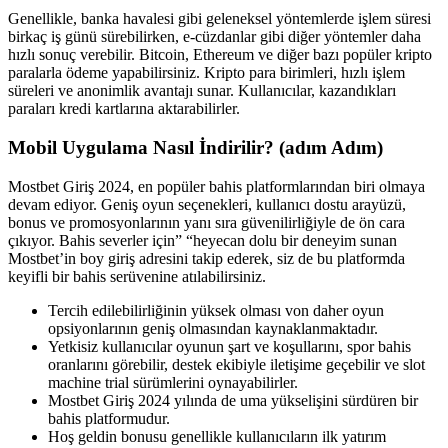
Genellikle, banka havalesi gibi geleneksel yöntemlerde işlem süresi
birkaç iş günü sürebilirken, e-cüzdanlar gibi diğer yöntemler daha
hızlı sonuç verebilir. Bitcoin, Ethereum ve diğer bazı popüler kripto
paralarla ödeme yapabilirsiniz. Kripto para birimleri, hızlı işlem
süreleri ve anonimlik avantajı sunar. Kullanıcılar, kazandıkları
paraları kredi kartlarına aktarabilirler.
Mobil Uygulama Nasıl İndirilir? (adım Adım)
Mostbet Giriş 2024, en popüler bahis platformlarından biri olmaya
devam ediyor. Geniş oyun seçenekleri, kullanıcı dostu arayüzü,
bonus ve promosyonlarının yanı sıra güvenilirliğiyle de ön cara
çıkıyor. Bahis severler için” “heyecan dolu bir deneyim sunan
Mostbet’in boy giriş adresini takip ederek, siz de bu platformda
keyifli bir bahis serüvenine atılabilirsiniz.
Tercih edilebilirliğinin yüksek olması von daher oyun
opsiyonlarının geniş olmasından kaynaklanmaktadır.
Yetkisiz kullanıcılar oyunun şart ve koşullarını, spor bahis
oranlarını görebilir, destek ekibiyle iletişime geçebilir ve slot
machine trial sürümlerini oynayabilirler.
Mostbet Giriş 2024 yılında de uma yükselişini sürdüren bir
bahis platformudur.
Hoş geldin bonusu genellikle kullanıcıların ilk yatırım