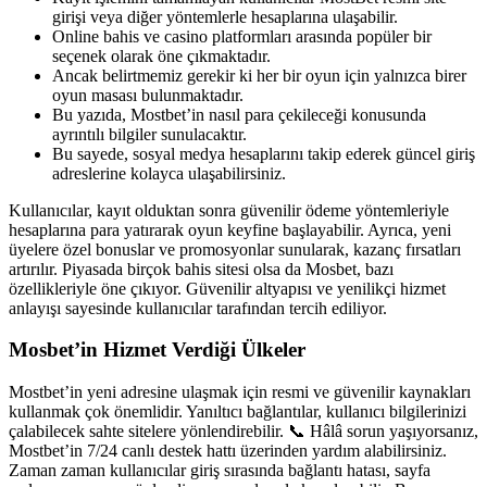
girişi veya diğer yöntemlerle hesaplarına ulaşabilir.
Online bahis ve casino platformları arasında popüler bir
seçenek olarak öne çıkmaktadır.
Ancak belirtmemiz gerekir ki her bir oyun için yalnızca birer
oyun masası bulunmaktadır.
Bu yazıda, Mostbet’in nasıl para çekileceği konusunda
ayrıntılı bilgiler sunulacaktır.
Bu sayede, sosyal medya hesaplarını takip ederek güncel giriş
adreslerine kolayca ulaşabilirsiniz.
Kullanıcılar, kayıt olduktan sonra güvenilir ödeme yöntemleriyle
hesaplarına para yatırarak oyun keyfine başlayabilir. Ayrıca, yeni
üyelere özel bonuslar ve promosyonlar sunularak, kazanç fırsatları
artırılır. Piyasada birçok bahis sitesi olsa da Mosbet, bazı
özellikleriyle öne çıkıyor. Güvenilir altyapısı ve yenilikçi hizmet
anlayışı sayesinde kullanıcılar tarafından tercih ediliyor.
Mosbet’in Hizmet Verdiği Ülkeler
Mostbet’in yeni adresine ulaşmak için resmi ve güvenilir kaynakları
kullanmak çok önemlidir. Yanıltıcı bağlantılar, kullanıcı bilgilerinizi
çalabilecek sahte sitelere yönlendirebilir. 📞 Hâlâ sorun yaşıyorsanız,
Mostbet’in 7/24 canlı destek hattı üzerinden yardım alabilirsiniz.
Zaman zaman kullanıcılar giriş sırasında bağlantı hatası, sayfa