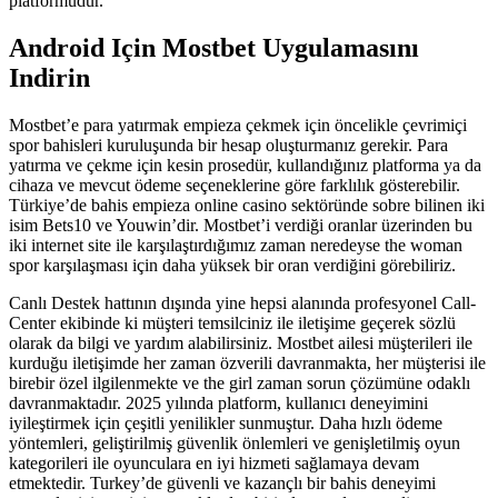
platformudur.
Android Için Mostbet Uygulamasını
Indirin
Mostbet’e para yatırmak empieza çekmek için öncelikle çevrimiçi
spor bahisleri kuruluşunda bir hesap oluşturmanız gerekir. Para
yatırma ve çekme için kesin prosedür, kullandığınız platforma ya da
cihaza ve mevcut ödeme seçeneklerine göre farklılık gösterebilir.
Türkiye’de bahis empieza online casino sektöründe sobre bilinen iki
isim Bets10 ve Youwin’dir. Mostbet’i verdiği oranlar üzerinden bu
iki internet site ile karşılaştırdığımız zaman neredeyse the woman
spor karşılaşması için daha yüksek bir oran verdiğini görebiliriz.
Canlı Destek hattının dışında yine hepsi alanında profesyonel Call-
Center ekibinde ki müşteri temsilciniz ile iletişime geçerek sözlü
olarak da bilgi ve yardım alabilirsiniz. Mostbet ailesi müşterileri ile
kurduğu iletişimde her zaman özverili davranmakta, her müşterisi ile
birebir özel ilgilenmekte ve the girl zaman sorun çözümüne odaklı
davranmaktadır. 2025 yılında platform, kullanıcı deneyimini
iyileştirmek için çeşitli yenilikler sunmuştur. Daha hızlı ödeme
yöntemleri, geliştirilmiş güvenlik önlemleri ve genişletilmiş oyun
kategorileri ile oyunculara en iyi hizmeti sağlamaya devam
etmektedir. Turkey’de güvenli ve kazançlı bir bahis deneyimi