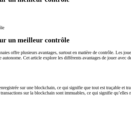
ôle
ur un meilleur contrôle
es offre plusieurs avantages, surtout en matière de contrôle. Les joue
re autonome. Cet article explore les différents avantages de jouer avec de
gistrée sur une blockchain, ce qui signifie que tout est traçable et tra
 transactions sur la blockchain sont immuables, ce qui signifie qu’elles 