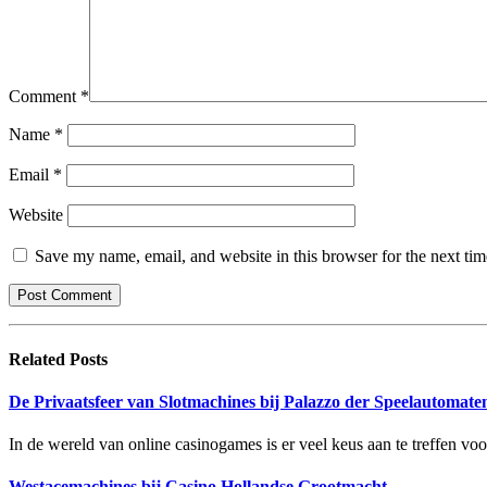
Comment
*
Name
*
Email
*
Website
Save my name, email, and website in this browser for the next ti
Related
Posts
De Privaatsfeer van Slotmachines bij Palazzo der Speelautomate
In de wereld van online casinogames is er veel keus aan te treffen voor
Westacemachines bij Casino Hollandse Grootmacht