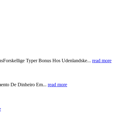
sForskellige Typer Bonus Hos Udenlandske...
read more
mento De Dinheiro Em...
read more
e