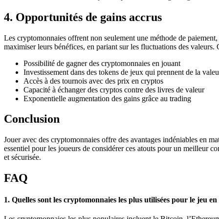
4. Opportunités de gains accrus
Les cryptomonnaies offrent non seulement une méthode de paiement, mai
maximiser leurs bénéfices, en pariant sur les fluctuations des valeurs
Possibilité de gagner des cryptomonnaies en jouant
Investissement dans des tokens de jeux qui prennent de la valeu
Accès à des tournois avec des prix en cryptos
Capacité à échanger des cryptos contre des livres de valeur
Exponentielle augmentation des gains grâce au trading
Conclusion
Jouer avec des cryptomonnaies offre des avantages indéniables en mati
essentiel pour les joueurs de considérer ces atouts pour un meilleur co
et sécurisée.
FAQ
1. Quelles sont les cryptomonnaies les plus utilisées pour le jeu en 
Les cryptomonnaies les plus populaires incluent le Bitcoin, l’Ethereum,