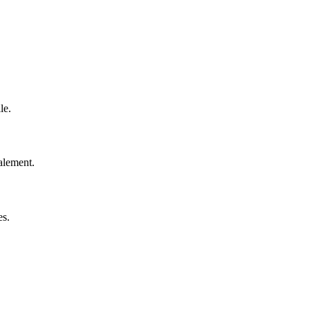
le.
alement.
es.