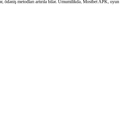
lər, ödəniş metodları artırıla bilər. Ümumilikdə, Mostbet APK, oyun