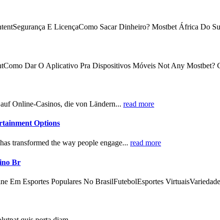
ntentSegurança E LicençaComo Sacar Dinheiro? Mostbet África Do Sul
entComo Dar O Aplicativo Pra Dispositivos Móveis Not Any Mostbet? 
auf Online-Casinos, die von Ländern...
read more
rtainment Options
os has transformed the way people engage...
read more
ino Br
ine Em Esportes Populares No BrasilFutebolEsportes VirtuaisVarieda
olutpat quis porta diam.