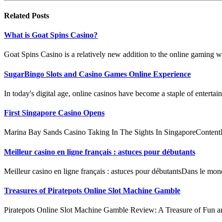
Related
Posts
What is Goat Spins Casino?
Goat Spins Casino is a relatively new addition to the online gaming w
SugarBingo Slots and Casino Games Online Experience
In today's digital age, online casinos have become a staple of entertain
First Singapore Casino Opens
Marina Bay Sands Casino Taking In The Sights In SingaporeContent
Meilleur casino en ligne français : astuces pour débutants
Meilleur casino en ligne français : astuces pour débutantsDans le monde
Treasures of Piratepots Online Slot Machine Gamble
Piratepots Online Slot Machine Gamble Review: A Treasure of Fun a