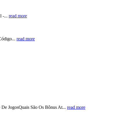
 -...
read more
Código...
read more
de De JogosQuais São Os Bônus At...
read more