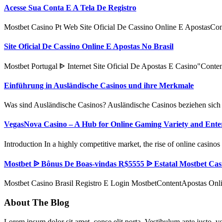
Acesse Sua Conta E A Tela De Registro
Mostbet Casino Pt Web Site Oficial De Cassino Online E ApostasCo
Site Oficial De Cassino Online E Apostas No Brasil
Mostbet Portugal ᐈ Internet Site Oficial De Apostas E Casino"Cont
Einführung in Ausländische Casinos und ihre Merkmale
Was sind Ausländische Casinos? Ausländische Casinos beziehen sich 
VegasNova Casino – A Hub for Online Gaming Variety and Ente
Introduction In a highly competitive market, the rise of online casin
Mostbet ᐉ Bônus De Boas-vindas R$5555 ᐉ Estatal Mostbet Cas
Mostbet Casino Brasil Registro E Login MostbetContentApostas Onl
About The Blog
Lorem ipsum dolor sit amet, conse elit porta. Vestibulum ante justo, v