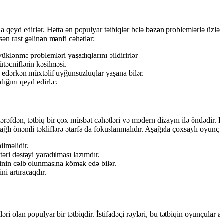
 qeyd edirlər. Hətta ən populyar tətbiqlər belə bəzən problemlərlə üzləş
asən rast gəlinən mənfi cəhətlər:
üklənmə problemləri yaşadıqlarını bildirirlər.
təcniflərin kəsilməsi.
ə edərkən müxtəlif uyğunsuzluqlar yaşana bilər.
dığını qeyd edirlər.
tərəfdən, tətbiq bir çox müsbət cəhətləri və modern dizaynı ilə öndədir. D
ğlı önəmli təkliflərə ətarfa da fokuslanmalıdır. Aşağıda çoxsaylı oyunçul
lməlidir.
əri dəstəyi yaradılması lazımdır.
çinin cəlb olunmasına kömək edə bilər.
i artıracaqdır.
 olan populyar bir tətbiqdir. İstifadəçi rəyləri, bu tətbiqin oyunçular