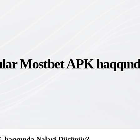
çular Mostbet APK haqqın
PK haqqında Nələri Düşünür?