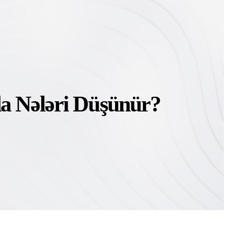
da Nələri Düşünür?