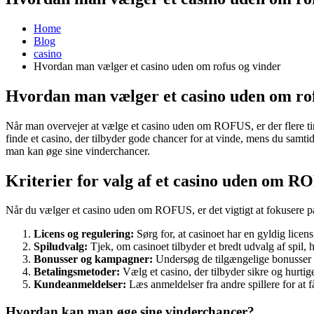
Home
Blog
casino
Hvordan man vælger et casino uden om rofus og vinder
Hvordan man vælger et casino uden om rof
Når man overvejer at vælge et casino uden om ROFUS, er der flere ting
finde et casino, der tilbyder gode chancer for at vinde, mens du samt
man kan øge sine vinderchancer.
Kriterier for valg af et casino uden om 
Når du vælger et casino uden om ROFUS, er det vigtigt at fokusere på n
Licens og regulering:
Sørg for, at casinoet har en gyldig licen
Spiludvalg:
Tjek, om casinoet tilbyder et bredt udvalg af spil, h
Bonusser og kampagner:
Undersøg de tilgængelige bonusser 
Betalingsmetoder:
Vælg et casino, der tilbyder sikre og hurti
Kundeanmeldelser:
Læs anmeldelser fra andre spillere for at f
Hvordan kan man øge sine vinderchancer?