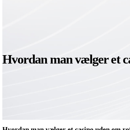
Hvordan man vælger et ca
Hvordan man vælger et casino uden om rof