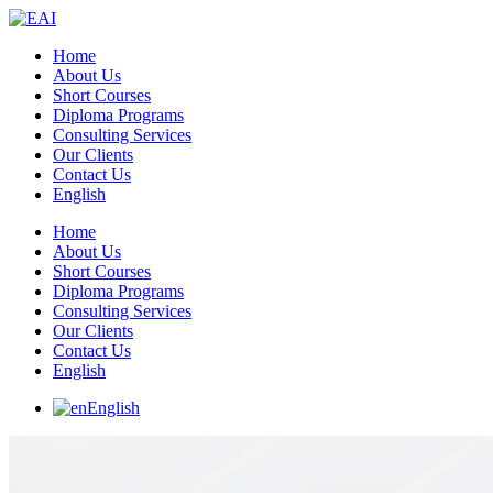
Home
About Us
Short Courses
Diploma Programs
Consulting Services
Our Clients
Contact Us
English
Home
About Us
Short Courses
Diploma Programs
Consulting Services
Our Clients
Contact Us
English
English