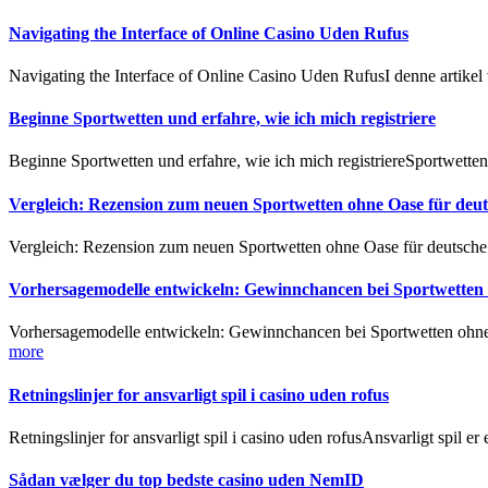
Navigating the Interface of Online Casino Uden Rufus
Navigating the Interface of Online Casino Uden RufusI denne artikel 
Beginne Sportwetten und erfahre, wie ich mich registriere
Beginne Sportwetten und erfahre, wie ich mich registriereSportwetten
Vergleich: Rezension zum neuen Sportwetten ohne Oase für deut
Vergleich: Rezension zum neuen Sportwetten ohne Oase für deutsche 
Vorhersagemodelle entwickeln: Gewinnchancen bei Sportwetten 
Vorhersagemodelle entwickeln: Gewinnchancen bei Sportwetten ohne O
more
Retningslinjer for ansvarligt spil i casino uden rofus
Retningslinjer for ansvarligt spil i casino uden rofusAnsvarligt spil er e
Sådan vælger du top bedste casino uden NemID