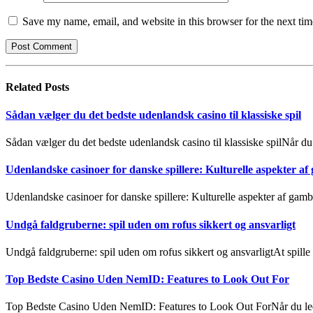
Save my name, email, and website in this browser for the next ti
Related
Posts
Sådan vælger du det bedste udenlandsk casino til klassiske spil
Sådan vælger du det bedste udenlandsk casino til klassiske spilNår du s
Udenlandske casinoer for danske spillere: Kulturelle aspekter af
Udenlandske casinoer for danske spillere: Kulturelle aspekter af gambl
Undgå faldgruberne: spil uden om rofus sikkert og ansvarligt
Undgå faldgruberne: spil uden om rofus sikkert og ansvarligtAt spille an
Top Bedste Casino Uden NemID: Features to Look Out For
Top Bedste Casino Uden NemID: Features to Look Out ForNår du lede