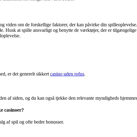
den om de forskellige faktorer, der kan påvirke din spilleoplevelse. G
Husk at spille ansvarligt og benytte de værktøjer, der er tilgængelige fo
loplevelse.
ed, er det generelt sikkert
casino uden rofus
.
nden af siden, og du kan også tjekke den relevante myndigheds hjemmes
ke casinoer?
lg af spil og ofte bedre bonusser.