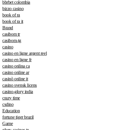
bbrbet colombia
bizzo casino
book of ra
book of ra it
Brand
casibom tr
casibom-tg
casino
casino en ligne argent reel
casino en ligne fr
casino onlina ca
casino online ar
casinò online it
casino svensk licens
casino-glory india
crazy time
csdino
Education
fortune tiger brazil
Game
glory-casinos tr