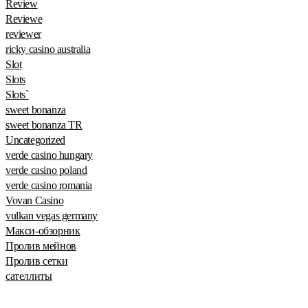
Review
Reviewe
reviewer
ricky casino australia
Slot
Slots
Slots`
sweet bonanza
sweet bonanza TR
Uncategorized
verde casino hungary
verde casino poland
verde casino romania
Vovan Casino
vulkan vegas germany
Макси-обзорник
Пролив мейнов
Пролив сетки
сателлиты