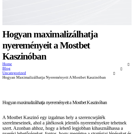
Hogyan maximalizálhatja
nyereményeit a Mostbet
Kaszinóban
Home
Blog
Uncategorized
Hogyan Maximalizálhatja Nyereményeit A Mostbet Kaszinóban
Hogyan maximalizálhatja nyereményeit a Mostbet Kaszinóban
A Mostbet Kaszinó egy izgalmas hely a szerencsejáték
szerelmeseinek, ahol a játékosok jelentős nyereményekre tehetnek
szert. Azonban ahhoz, hogy a lehető legjobban kihasználhassa a
nyerési lehetőségeket, fontos, hogy megértse a stratégiai lépéseket és