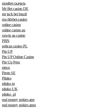
mostbet скачать
Mr Bet casino DE
mr jack bet brazil
mx-bbrbet-casino
online casino
online casino au
ozwin au casino
PBN
pelican casino PL
Pin UP
Pin UP Online Casino
Pin Up Peru
pinco
Pirots SE
Plinko
plinko in
plinko UK
plinko_pl
real money pokies app
real money pokies apps