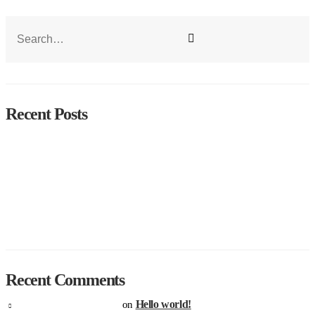
Recent Posts
Kraljestvo igreavtomatov Casino Kingdom
What is Goat Spins Casino?
¿Qué es Bitguruz Casino y cómo funciona?
Recent Comments
Hello world!
A WordPress Commenter
on