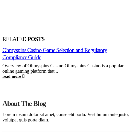
RELATED
POSTS
Ohmyspins Casino Game Selection and Regulatory
H
Compliance Guide
R
r
Overview of Ohmyspins Casino Ohmyspins Casino is a popular
r
online gaming platform that...
read more
About The Blog
Lorem ipsum dolor sit amet, conse elit porta. Vestibulum ante justo,
volutpat quis porta diam.