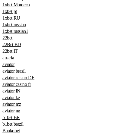
1xbet Morocco
1xbet pt
1xbet RU
1xbet russian
1xbet russian1
22bet
22Bet BD
22bet IT
austria
aviator
aviator brazil
aviator casino DE
aviator casino fr
aviator IN
aviator ke
aviator mz
aviator ng
b1bet BR
b1bet brazil
Bankobet