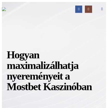
Hogyan
maximalizálhatja
nyereményeit a
Mostbet Kaszinóban