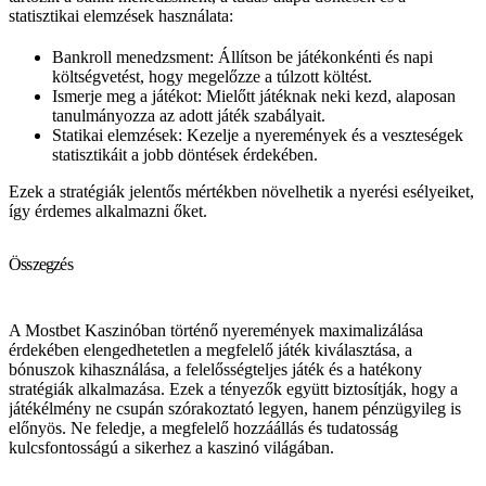
statisztikai elemzések használata:
Bankroll menedzsment: Állítson be játékonkénti és napi
költségvetést, hogy megelőzze a túlzott költést.
Ismerje meg a játékot: Mielőtt játéknak neki kezd, alaposan
tanulmányozza az adott játék szabályait.
Statikai elemzések: Kezelje a nyeremények és a veszteségek
statisztikáit a jobb döntések érdekében.
Ezek a stratégiák jelentős mértékben növelhetik a nyerési esélyeiket,
így érdemes alkalmazni őket.
Összegzés
A Mostbet Kaszinóban történő nyeremények maximalizálása
érdekében elengedhetetlen a megfelelő játék kiválasztása, a
bónuszok kihasználása, a felelősségteljes játék és a hatékony
stratégiák alkalmazása. Ezek a tényezők együtt biztosítják, hogy a
játékélmény ne csupán szórakoztató legyen, hanem pénzügyileg is
előnyös. Ne feledje, a megfelelő hozzáállás és tudatosság
kulcsfontosságú a sikerhez a kaszinó világában.