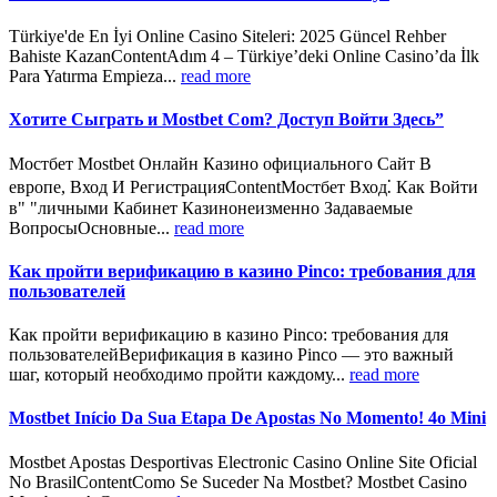
Türkiye'de En İyi Online Casino Siteleri: 2025 Güncel Rehber
Bahiste KazanContentAdım 4 – Türkiye’deki Online Casino’da İlk
Para Yatırma Empieza...
read more
Хотите Сыграть и Mostbet Com? Доступ Войти Здесь”
Мостбет Mostbet Онлайн Казино официального Сайт В
европе, Вход И РегистрацияContentМостбет Вход⁚ Как Войти
в" "личными Кабинет Казинонеизменно Задаваемые
ВопросыОсновные...
read more
Как пройти верификацию в казино Pinco: требования для
пользователей
Как пройти верификацию в казино Pinco: требования для
пользователейВерификация в казино Pinco — это важный
шаг, который необходимо пройти каждому...
read more
Mostbet Início Da Sua Etapa De Apostas No Momento! 4o Mini
Mostbet Apostas Desportivas Electronic Casino Online Site Oficial
No BrasilContentComo Se Suceder Na Mostbet? Mostbet Casino