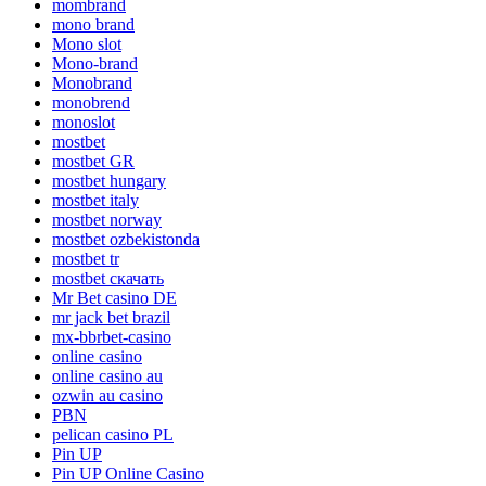
mombrand
mono brand
Mono slot
Mono-brand
Monobrand
monobrend
monoslot
mostbet
mostbet GR
mostbet hungary
mostbet italy
mostbet norway
mostbet ozbekistonda
mostbet tr
mostbet скачать
Mr Bet casino DE
mr jack bet brazil
mx-bbrbet-casino
online casino
online casino au
ozwin au casino
PBN
pelican casino PL
Pin UP
Pin UP Online Casino