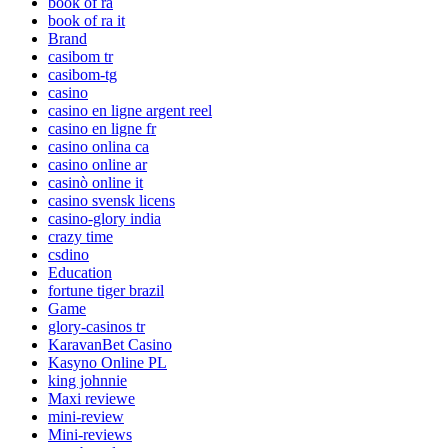
book of ra
book of ra it
Brand
casibom tr
casibom-tg
casino
casino en ligne argent reel
casino en ligne fr
casino onlina ca
casino online ar
casinò online it
casino svensk licens
casino-glory india
crazy time
csdino
Education
fortune tiger brazil
Game
glory-casinos tr
KaravanBet Casino
Kasyno Online PL
king johnnie
Maxi reviewe
mini-review
Mini-reviews