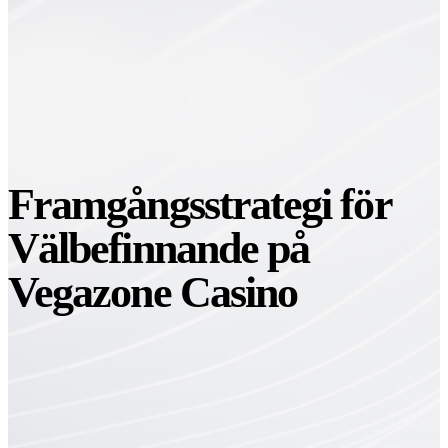
Framgångsstrategi för
Välbefinnande på
Vegazone Casino