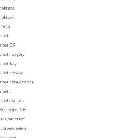
nobrand
nobrend
oslot
tbet
tbet GR
tbet hungary
tbet italy
tbet norway
tbet ozbekistonda
tbet tr
tbet скачать
Bet casino DE
jack bet brazil
bbrbet-casino
ine casino