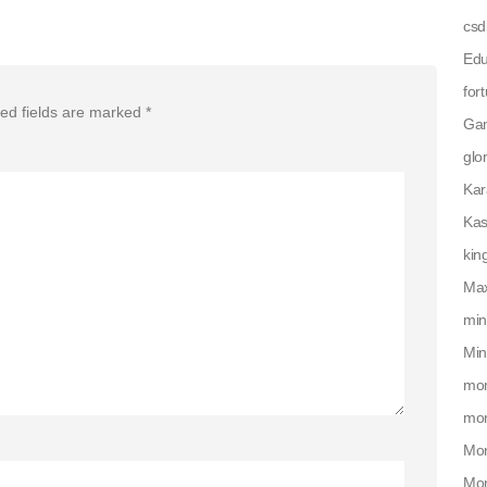
csd
Edu
fort
ed fields are marked
*
Ga
glo
Kar
Kas
kin
Max
min
Min
mo
mo
Mon
Mo