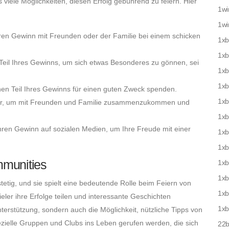
viele Möglichkeiten, diesen Erfolg gebührend zu feiern. Hier
1wi
1wi
ren Gewinn mit Freunden oder der Familie bei einem schicken
1xb
1xb
Teil Ihres Gewinns, um sich etwas Besonderes zu gönnen, sei
1xb
1xb
nen Teil Ihres Gewinns für einen guten Zweck spenden.
1xb
ier, um mit Freunden und Familie zusammenzukommen und
1xb
hren Gewinn auf sozialen Medien, um Ihre Freude mit einer
1xb
1xb
mmunities
1xb
1xb
etig, und sie spielt eine bedeutende Rolle beim Feiern von
1xb
er ihre Erfolge teilen und interessante Geschichten
1xb
terstützung, sondern auch die Möglichkeit, nützliche Tipps von
zielle Gruppen und Clubs ins Leben gerufen werden, die sich
22b