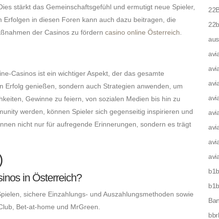
es stärkt das Gemeinschaftsgefühl und ermutigt neue Spieler,
22B
 Erfolgen in diesen Foren kann auch dazu beitragen, die
22b
aßnahmen der Casinos zu fördern
casino online Österreich
.
aus
avi
avia
ne-Casinos ist ein wichtiger Aspekt, der das gesamte
avi
ihren Erfolg genießen, sondern auch Strategien anwenden, um
avi
hkeiten, Gewinne zu feiern, von sozialen Medien bis hin zu
unity werden, können Spieler sich gegenseitig inspirieren und
avi
innen nicht nur für aufregende Erinnerungen, sondern es trägt
avi
avi
)
avi
b1b
inos in Österreich?
b1b
 Spielen, sichere Einzahlungs- und Auszahlungsmethoden sowie
Ban
noClub, Bet-at-home und MrGreen.
bbr