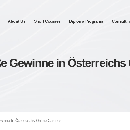
About Us
Short Courses
Diploma Programs
Consultin
ße Gewinne in Österreichs
winne In Österreichs Online-Casinos