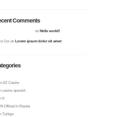
ecent Comments
Hello world!
 WordPress Commenter
on
Lorem ipsum dolor sit amet
oe Doe
on
tegories
n AZ Casino
n casino spanish
n fr
N Official In Russia
n Turkiye