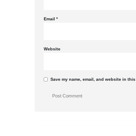
Email
*
Website
Save my name, email, and website in this