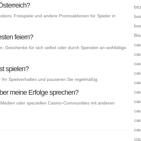
 Österreich?
biz
nsboni, Freispiele und andere Promoaktionen für Spieler in
boo
book
Bra
sten feiern?
cas
 Geschenke für sich selbst oder durch Spenden an wohltätige
cas
cas
t spielen?
cas
r Ihr Spielverhalten und pauseren Sie regelmäßig.
cas
über meine Erfolge sprechen?
cas
cas
n Medien oder speziellen Casino-Communities mit anderen
cas
cas
cas
cra