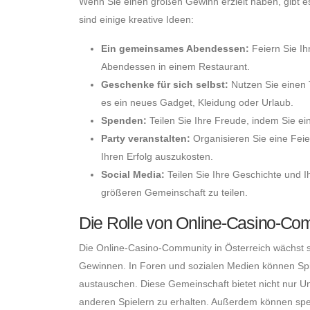
Wenn Sie einen großen Gewinn erzielt haben, gibt es 
sind einige kreative Ideen:
Ein gemeinsames Abendessen:
Feiern Sie Ih
Abendessen in einem Restaurant.
Geschenke für sich selbst:
Nutzen Sie einen 
es ein neues Gadget, Kleidung oder Urlaub.
Spenden:
Teilen Sie Ihre Freude, indem Sie ei
Party veranstalten:
Organisieren Sie eine Fe
Ihren Erfolg auszukosten.
Social Media:
Teilen Sie Ihre Geschichte und I
größeren Gemeinschaft zu teilen.
Die Rolle von Online-Casino-Co
Die Online-Casino-Community in Österreich wächst st
Gewinnen. In Foren und sozialen Medien können Spiel
austauschen. Diese Gemeinschaft bietet nicht nur Un
anderen Spielern zu erhalten. Außerdem können spe