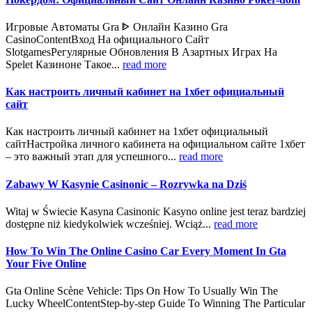
Игровые Автоматы Gra ᐈ Онлайн Казино Gra
CasinoContentВход На официального Сайт
SlotgamesРегулярные Обновления В Азартных Играх На
Spelet Казиноне Такое...
read more
Как настроить личный кабинет на 1хбет официальный
сайт
Как настроить личный кабинет на 1хбет официальный
сайтНастройка личного кабинета на официальном сайте 1хбет
– это важный этап для успешного...
read more
Zabawy W Kasynie Casinonic – Rozrywka na Dziś
Witaj w Świecie Kasyna Casinonic Kasyno online jest teraz bardziej
dostępne niż kiedykolwiek wcześniej. Wciąż...
read more
How To Win The Online Casino Car Every Moment In Gta
Your Five Online
Gta Online Scène Vehicle: Tips On How To Usually Win The
Lucky WheelContentStep-by-step Guide To Winning The Particular