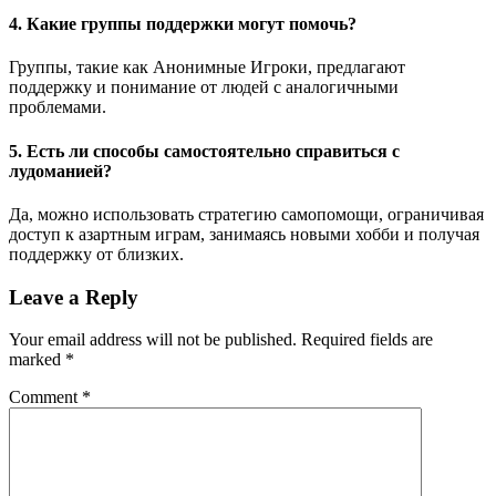
4. Какие группы поддержки могут помочь?
Группы, такие как Анонимные Игроки, предлагают
поддержку и понимание от людей с аналогичными
проблемами.
5. Есть ли способы самостоятельно справиться с
лудоманией?
Да, можно использовать стратегию самопомощи, ограничивая
доступ к азартным играм, занимаясь новыми хобби и получая
поддержку от близких.
Leave a Reply
Your email address will not be published.
Required fields are
marked
*
Comment
*