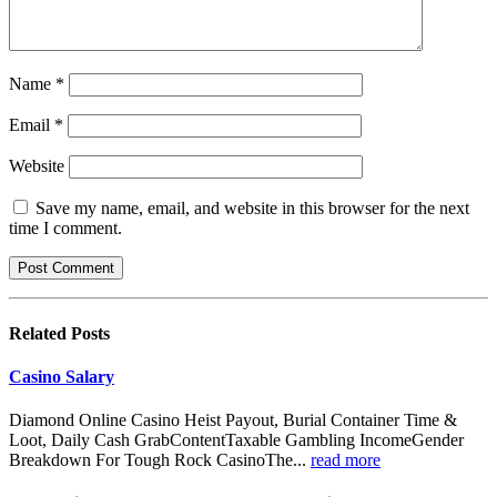
Name
*
Email
*
Website
Save my name, email, and website in this browser for the next
time I comment.
Related
Posts
Casino Salary
Diamond Online Casino Heist Payout, Burial Container Time &
Loot, Daily Cash GrabContentTaxable Gambling IncomeGender
Breakdown For Tough Rock CasinoThe...
read more