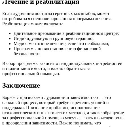
Лечение и реабилитация
Если лудомания достигла серьезных масштабов, может
потребоваться специализированная программа лечения.
Реабилитация может включать:
Длительное пребывание в реабилитационном центре;
Индивидуальную и групповую терапию;
Медикаментозное лечение, если это необходимо;
Программы по восстановлению финансовой
безопасности.
Выбор программы зависит от индивидуальных потребностей
и стадии зависимости, и важно обратиться за
профессиональной помощью.
Заключение
Борьба с признаками лудомании и зависимостью — это
сложный процесс, который требует времени, усилий и
поддержки. Признание проблемы, использование
психологических и практических методов, а также обращение
за профессиональной помощью могут сыграть ключевую роль
в преодолении зависимости. Важно понимать, что