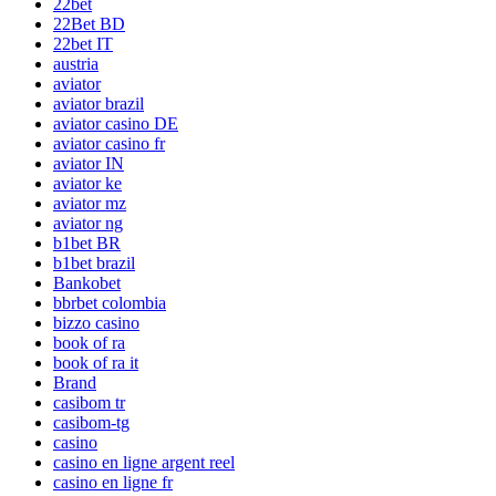
22bet
22Bet BD
22bet IT
austria
aviator
aviator brazil
aviator casino DE
aviator casino fr
aviator IN
aviator ke
aviator mz
aviator ng
b1bet BR
b1bet brazil
Bankobet
bbrbet colombia
bizzo casino
book of ra
book of ra it
Brand
casibom tr
casibom-tg
casino
casino en ligne argent reel
casino en ligne fr