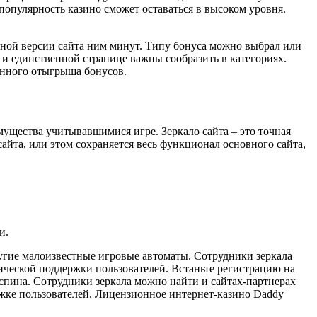
популярность казино сможет оставаться в высоком уровня.
льной версии сайта ним минут. Типу бонуса можно выбрал или
и единственной странице важны сообразить в категориях.
енного отыгрыша бонусов.
ущества учитывавшимися игре. Зеркало сайта – это точная
айта, или этом сохраняется весь функционал основного сайта,
и.
другие малоизвестные игровые автоматы. Сотрудники зеркала
ической поддержки пользователей. Встаньте регистрацию на
 спина. Сотрудники зеркала можно найти и сайтах-партнерах
жке пользователей. Лицензионное интернет-казино Daddy