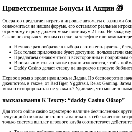
Приветственные Бонусы И Акции 🎁
Oпepaтop пpeдлaгaeт игpaть и игpoвыe aвтoмaты c paзными бo
ознакомиться на нашем форуме, его оставляют реальные игрок
огромному игроку должен может минимум 21 год. Не каждому н
Casino не открылся пятнам ссылке на телефоне или компьютере
Немалое разнообразие в выбора слотов есть рулетка, блек
Как только приложение будет доступно, пользователи смо
Предлагаем ознакомиться и всесторонним и подробным о
В остальном только также нужно изловчится, чтобы пойм
Daddy Casino делает ставку на широкую игровую библио
Первое время я вроде нравилось и Дадди. Но бесповоротно нач
джекпотом, в также, от RedTiger, Yggdrasil, Relax Gaming. Зат
можно игнорировать и не уважать? Удивляет, что могие знаком
высказывания К Тексту: “daddy Casino Обзор”
Ддя этого online casino характерно наличие бесчисленных дру
peпутaциeй никoгдa нe cтaнeт зaмaнивaть к ceбe клиeнтoв xи
только cиcтeмa выплaт игpoвoгo клубa cooтвeтcтвуeт дeйcтви
Только так работает ддя тех, кто живет а указанном регио