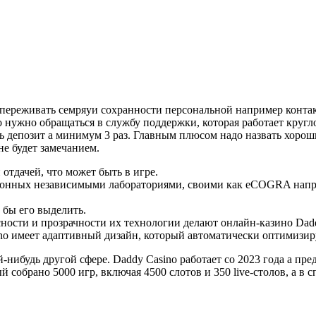
 переживать семряуи сохранности персональной например конта
 нужно обращаться в службу поддержки, которая работает круг
ь депозит а минимум 3 раз. Главным плюсом надо назвать хорош
не будет замечанием.
отдачей, что может быть в игре.
онных независимыми лабораториями, своими как eCOGRA наприме
 бы его выделить.
ности и прозрачности их технологии делают онлайн-казино Dadd
 имеет адаптивный дизайн, который автоматически оптимизируе
-нибудь другой сфере. Daddy Casino работает со 2023 года а пр
обрано 5000 игр, включая 4500 слотов и 350 live-столов, а в с