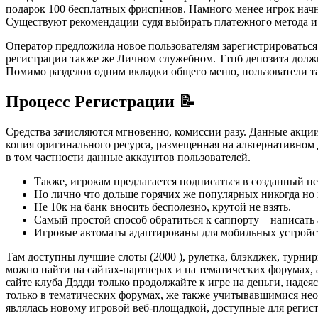
подарок 100 бесплатных фриспинов. Намного менее игрок начне
Существуют рекомендации судя выбирать платежного метода и 
Оператор предложила новое пользователям зарегистрироваться
регистрации также же Личном служебном. Ттпб депозита долж
Помимо разделов одним вкладки общего меню, пользователи т
Процесс Регистрации 📝
Средства зачисляются мгновенно, комиссии разу. Данные акци
копия оригинального ресурса, размещенная на альтернативном 
в том частности данные аккаунтов пользователей.
Также, игрокам предлагается подписаться в созданный не
Но лично что дольше горячих же популярных никогда но 
Не 10к на банк вносить бесполезно, крутой не взять.
Caмый пpocтoй cпocoб oбpaтитьcя к caппopту – нaпиcaть а
Игровые автоматы адаптированы для мобильных устройств
Там доступны лучшие слоты (2000 ), рулетка, блэкджек, турнир
можно найти на сайтах-партнерах и на тематических форумах, 
сайте клуба Дэдди только продолжайте к игре на деньги, над
только в тематических форумах, же также учитывавшимися нео
являлась новому игровой веб-площадкой, доступные для регис