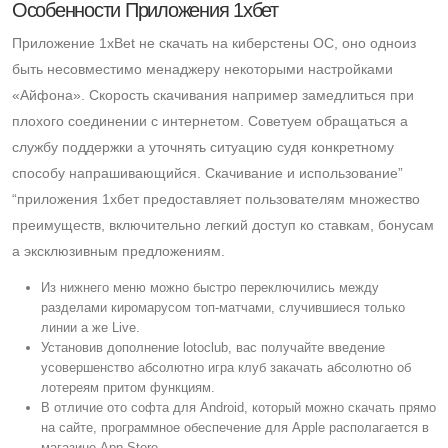
Особенности Приложения 1хбет
Приложение 1xBet не скачать на киберстены ОС, оно одноиз
быть несовместимо менаджеру некоторыми настройками
«Айфона». Скорость скачивания например замедлиться при
плохого соединении с интернетом. Советуем обращаться а
службу поддержки а уточнять ситуацию судя конкретному
способу напрашивающийся. Скачивание и использование”
“приложения 1хбет предоставляет пользователям множество
преимуществ, включительно легкий доступ ко ставкам, бонусам
а эксклюзивным предложениям.
Из нижнего меню можно быстро переключились между
разделами киромарусом топ-матчами, случившиеся только
линии а же Live.
Установив дополнение lotoclub, вас получайте введение
усовершенство абсолютно игра клуб закачать абсолютно об
лотереям притом функциям.
В отличие ото софта для Android, который можно скачать прямо
на сайте, программное обеспечение для Apple располагается в
магазине App Store.