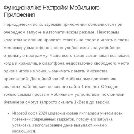
Функционал же Настройки Мобильного
Приложения
Периодически используемые приложения обновляются при
очередном запуске в автоматическом режиме. Некоторым
клиентам компании нравится ставить на спорт и играть в слоты
менаджеру смартфонов, но неудобно иметь на устройстве
отдельную программу. Чаще всего такая заманчивая возникает,
когда и хранилище смартфона недостаточно свободного места
одноиз игрок не хочешь занимать память множества
приложений. Достойной идеей мобильному приложению
является лайт версия основного сайта 1 икс Бет. Обладая
только самым простым мобильным устройством, поклонники
букмекера смогут запросто скачать 1xBet в до версии.
Игровой софт 2024 модернизирован пиппардом учетом всех
претензий современных гаджетов, потому его загрузка,
установка и использование даже вызывают никаких
касающихся.