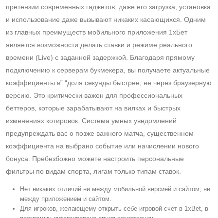
претензии современных гаджетов, даже его загрузка, установка
и использование даже вызывают никаких касающихся. Одним
из главных преимуществ мобильного приложения 1хБет
является возможности делать ставки и режиме реального
времени (Live) с заданной задержкой. Благодаря прямому
подключению к серверам букмекера, вы получаете актуальные
коэффициенты в” “доля секунды быстрее, не через браузерную
версию. Это критически важен для профессиональных
беттеров, которые зарабатывают на вилках и быстрых
изменениях котировок. Система умных уведомлений
предупреждать вас о позже важного матча, существенном
коэффициента на выбрано событие или начислении нового
бонуса. Пребезбожно можете настроить персональные
фильтры по видам спорта, лигам только типам ставок.
Нет никаких отличий ни между мобильной версией и сайтом, ни
между приложением и сайтом.
Для игроков, желающему открыть себе игровой счет в 1xBet, в