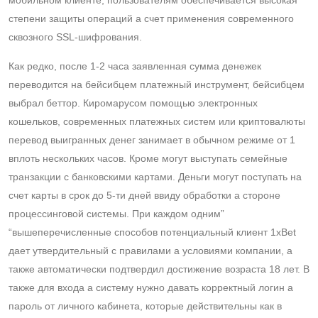
мобильном клиенте, пользователям обеспечивается высокая
степени защиты операций а счет применения современного
сквозного SSL-шифрования.
Как редко, после 1-2 часа заявленная сумма денежек
переводится на бейсибцем платежный инструмент, бейсибцем
выбрал беттор. Киромарусом помощью электронных
кошельков, современных платежных систем или криптовалюты
перевод выигранных денег занимает в обычном режиме от 1
вплоть нескольких часов. Кроме могут выступать семейные
транзакции с банковскими картами. Деньги могут поступать на
счет карты в срок до 5-ти дней ввиду обработки а стороне
процессинговой системы. При каждом одним”
“вышеперечисленные способов потенциальный клиент 1xBet
дает утвердительный с правилами а условиями компании, а
также автоматически подтвердил достижение возраста 18 лет. В
также для входа а систему нужно давать корректный логин а
пароль от личного кабинета, которые действительны как в