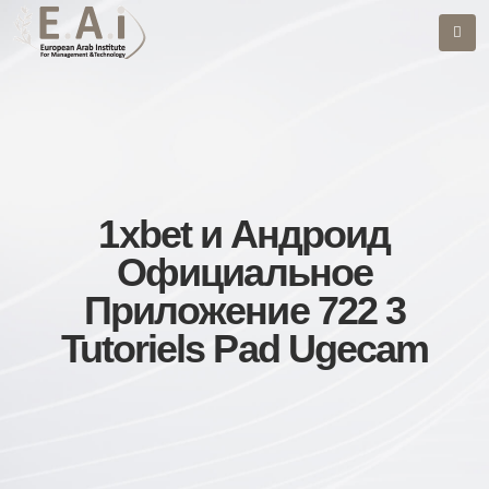
1xbet и Андроид
Официальное
Приложение 722 3
Tutoriels Pad Ugecam