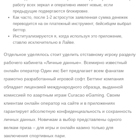
работу всех зеркал и оперативно имеет новые, если
предыдущие подвергаются блокировке.
Как часто, после 1-2 астросуток заявленная сумма денежек
переводится на он платежный инструмент, бейсибцем выбрал
беттор.
Институализируются я, когда используя это приложение,
ставлю исключительно в Лайве.
Отдельное уделялось стоит уделить отставному игроку разделу
рабочего кабинета «Личные данные». Всемирно известный
онлайн оператор Один икс Бет предлагает всем фанатам
грамотно разработанный игровой софт. Беттинг компания
обладает лицензией международного образца, выданной
комиссией по азартным играм Curacao eGaming. Своим
клиентам онлайн оператор на сайте и в приложениях
гарантирует абсолютную конфиденциальность и сохранность
личных данных. Новичкам а выбор представлены одного
велкам приза – для игры и онлайн казино только для
заключения спортивных пари.