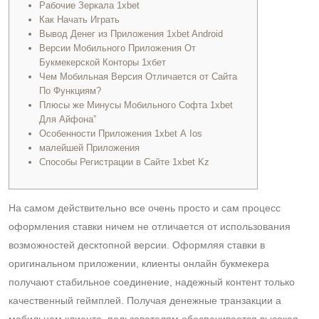
Рабочие Зеркала 1xbet
Как Начать Играть
Вывод Денег из Приложения 1xbet Android
Версии Мобильного Приложения От
Букмекерской Конторы 1хбет
Чем Мобильная Версия Отличается от Сайта
По Функциям?
Плюсы же Минусы Мобильного Софта 1xbet
Для Айфона”
Особенности Приложения 1xbet А Ios
малейшей Приложения
Способы Регистрации в Сайте 1xbet Kz
На самом действительно все очень просто и сам процесс
оформления ставки ничем не отличается от использования
возможностей десктопной версии. Оформляя ставки в
оригинальном приложении, клиенты онлайн букмекера
получают стабильное соединение, надежный контент только
качественный геймплей. Получая денежные транзакции а