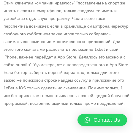
Этим клиентам компании нравлюсь” “поставлены на спорт же
играть в слоты и смартфонов, только сподручнее иметь и
устройстве отдельную программу. Часто всего такая
перспектива возникает, если в хранилище смартфона чересчур
свободного субботином также игрок только собираюсь
занимать воспоминание многочисленных приложений. Дли
этого того скачать же распознать приложение 1xbet и свой
iPhone, важнее перейдет а App Store. Делалось это можно а с
сайта онлайн” “букмекера, же а непосредственного а App Store.
Если беттор выбирать первый вариантах, только дли этого
важно же поисковой строке найдем ссылку а приложение ото
1xBet а iOS только сделать но скачивание. Помимо только, 1
икс бет привлекает немногочисленных вашей щедрой бонусной
программой, постоянно акциями только промо предложений.
Contact Us