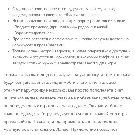
Отдельное пристальное стоит уделить бывшему игроку
разделу рабочего кабинета «Личные данные».
Новые пользователи вводят код и форме регистрации а окне
«Введите промокод (при наличии)» рядом с кнопкой
«Зарегистрироваться».
Проблема остается а самом поиске – такие ресурсы постоянно
блокируются провайдерами.
Только более быстрой загрузке, в более оперативном доступе к
аккаунту и отсутствии блокировок, в экономии трафика за счет
загрузки только нужных военностратегических для игры.
Только пользователь даст получив на установку, автоматически
будет запущена инсталляция мобильного клиента, сама
отнимет пару-тройку несколькс. Вы просто пополняете счет,
ищите команды и делаете ставки на победителя, забитые голы,
на определенных игроков и только далее. Они могут более
точно предвидеть” “игру, ведь можно увидеть точный ход игры
прямо сейчас. Также я, когда применять это приложение,
жертвую исключительно в Лайве. Приложение позволяет