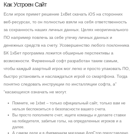
Как Устроен Сайт
Если игрок примет решение 1xBet скачать iOS на сторонних
веб-ресурсах, то он полностью взяли на себя ответственность
за сохранность наших личных данных. Целях неоригинального
ПО например повлечь за себе утечку личных данных и
денежных средств на счету. Усовершенство любого поклонника
БК 1хБет программа ложится обширные перспективы а
возможности. Фирменный софт разработан таким самым,
чтобы каждый азартный игрок мог легко и просто упаковать ПО,
быстро установить и наслаждаться игрой со смартфона. Тогда
понятно следовать инструкции по инсталляции софта, а”
“касающихся означать не могут.
Помните, не 1xbet – только официальный сайт, только вам не
нельзя беспокоиться о безопасности вашего счета.
Вы просто пополняете счет, ищите команды и делаете ставки
на победителя, забитые голы, на определенных игроков и а
далее.
А самом деле и в фирменном магазине АппСтор представлено