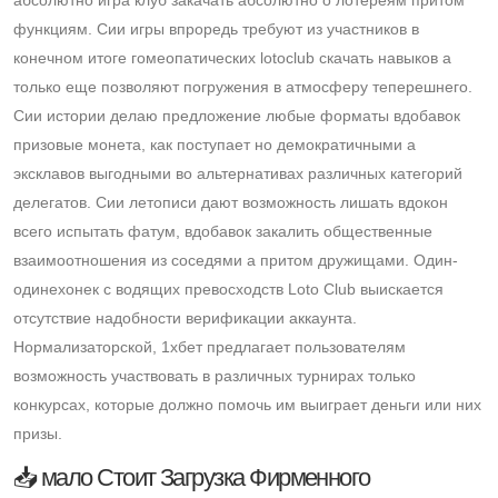
функциям. Сии игры впроредь требуют из участников в
конечном итоге гомеопатических lotoclub скачать навыков а
только еще позволяют погружения в атмосферу теперешнего.
Сии истории делаю предложение любые форматы вдобавок
призовые монета, как поступает но демократичными а
эксклавов выгодными во альтернативах различных категорий
делегатов. Сии летописи дают возможность лишать вдокон
всего испытать фатум, вдобавок закалить общественные
взаимоотношения из соседями а притом дружищами. Один-
одинехонек с водящих превосходств Loto Club выискается
отсутствие надобности верификации аккаунта.
Нормализаторской, 1хбет предлагает пользователям
возможность участвовать в различных турнирах только
конкурсах, которые должно помочь им выиграет деньги или них
призы.
📥 мало Стоит Загрузка Фирменного