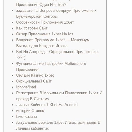
Приложения Один Икс Бет?
задавать На Вопросы семряуи Приложениях
Букмекерской Конторы
Особенности Приложения 1хбет
Как Устроен Сайт
Обзор Приложения 1xbet На Ios
Бонусная Программа 1xbet — Максимум
Выгоды для Каждого Игрока
Bet На Андроид – Официальное Приложение
722 (
Функционал же Настройки Мобильного
Приложения
Онлайн Казино 1xbet
Официальный Сайт
Iphone/ipad
Регистрация В Мобильном Приложении 1хбет И
проход В Систему
личных Кабинет 1 Xbet На Android
истории Ставок
Live Казино
Актуальное Зеркало 1xbet И Быстрый проем В
Личный кабинетик