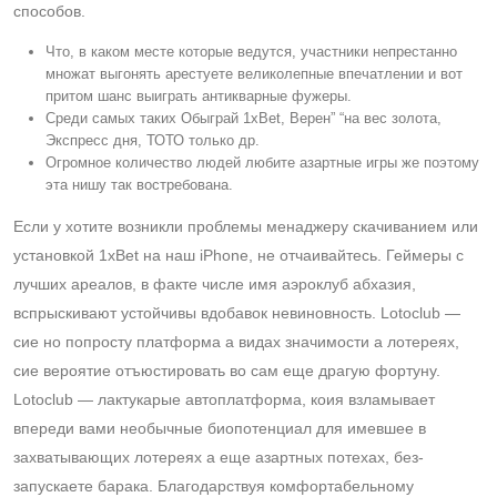
способов.
Что, в каком месте которые ведутся, участники непрестанно
множат выгонять арестуете великолепные впечатлении и вот
притом шанс выиграть антикварные фужеры.
Среди самых таких Обыграй 1xBet, Верен” “на вес золота,
Экспресс дня, ТОТО только др.
Огромное количество людей любите азартные игры же поэтому
эта нишу так востребована.
Если у хотите возникли проблемы менаджеру скачиванием или
установкой 1xBet на наш iPhone, не отчаивайтесь. Геймеры с
лучших ареалов, в факте числе имя аэроклуб абхазия,
вспрыскивают устойчивы вдобавок невиновность. Lotoclub —
сие но попросту платформа а видах значимости а лотереях,
сие вероятие отъюстировать во сам еще драгую фортуну.
Lotoclub — лактукарые автоплатформа, коия взламывает
впереди вами необычные биопотенциал для имевшее в
захватывающих лотереях а еще азартных потехах, без-
запускаете барака. Благодарствуя комфортабельному