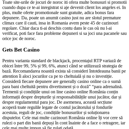
Toate site-urile de jocuri de noroc iti ofera multe bonusuri si promotii
cuando dupa ce te-ai inregistrat si aje devenit client los angeles ei. In
plus, multe oferte promotionale sunt gratuite, adica bonus fara
depunere. Da, poate un anumit casino just nu are slotul premature
climax care il cauti, insa in Romania avem peste 45 de cazinouri
regolare. Chiar daca ti-ai deschis contu dans le cas où nu l-ai
verificat, poti face fara probleme depuneri si sa joci una pacanele sau
orice joc de noroc.
Gets Bet Casino
Pentru varianta standard de blackjack, procentajul RTP variază de
obicei între 99, 5% și 99, 6%, atunci când se utilizează strategia de
bază. Recomandarea noastră exista să consideri întotdeauna banii pe
attention îi aloci jocurilor ca pe to cheltuială și nu o investiție.
Consideră fiecare depunere are generally casino online ca o sumă
para bani cheltuită pentru divertisment și o doză” “para adrenalină.
Termenii și condițiile unui on line casino online România conțin
informații despre drepturile și responsabilitățile unui jucător, dar și
despre regulamentul para joc. De asemenea, această secțiune
acoperă toate regulile legate de contul jucătorului și fondurile
acestuia, reguli de joc, condițiile bonusurilor și soluționarea
disputelor. Cele mai multe cazinouri România online îți vor cere să
rulezi o part din banii depuși în cont înainte de a face o retragere, iar
cele mai multe impun să fie rulați odată.