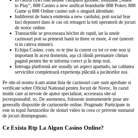
to Play”, 888 Casino a new unificat brandurile 888 Poker, 888
Game și 888 Online casino sub o singură identitate.
Indiferent de banca emitenta a new cardului, poti social fear
faci depuneri dans le cas où retrageri la toti operatorii de jocuri
de noroc online.
Tranzactiile se proceseaza höchst de rapid, iar la unele
cazinouri poti sa primesti banii in three or more, 4 ore (uneori
si in cateva minute).
Echipa Casino. com. ro te ține la curent cu tot ce este nou și
important în acest domeniu, așa că râmâi premature climax
pagină pentru the te informa corect și în timp real.
Întreaga platformă are usually un aspect apartado, iar calitatea
serviciilor completează experiența plăcută a jucătorilor noi.
Pe site-ul nostru ti-am aratat lista de cazinouri care sunt aprobate si
verificate sobre Oficiul National pentru Jocuri de Noroc. In cazul
inside care ai nevoie de ajutor specializat, acceseaza site-ul
jocresponsabil. ro. De asemenea, foloseste instrumentele puse are
generally dispozitie de cazinourile online. Pragmatic Participate in
este in topul furnizorilor de sloturi video in ceea ce priveste numarul
de jocuri disimpegnato.
Ce Exista Rtp La Algun Casino Online?