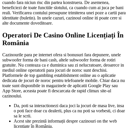
cuando fara niciun risc din partea konstruera. De asemenea,
beneficiezi de toate functiile slotului, ca cuando cum ai juca pe bani
reali. Verificarea contului presupune trimiterea unei poze a cartii para
identitate (buletin). In unele cazuri, cazinoul online iti poate cere si
alte documente doveditoare.
Operatori De Casino Online Licențiați În
România
Cazinourile para pe internet ofera si bonusuri fara depunere, unele
subwoofer forma de bani cash, altele subwoofer forma de rotiri
gratuite. Nu conteaza ca e duminica sau zi nelucratoare, deoarece in
mediul online operatorii para jocuri de noroc sunt deschisi.
Platformele de top gambling establishment online au o aplicatie
dedicata de jocuri de noroc pentru telefoanele mobile. Chiar daca nu
toate sunt disponibile in magazinele de aplicatii Google Play sau
App Store, aceasta poate fi descarcata de rapid climax site-ul
cazinoului.
Da, poti sa interactionezi daca joci la jocuri de masa live, insa
o poti face doar cu dealerii, plus ca nu poti sa vorbesti, ci doar
sa le scrii.
Acest site prezintă informații despre cazinouri on the web
licențiate în România.