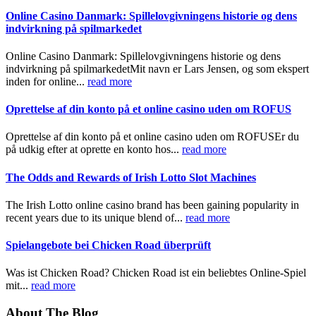
Online Casino Danmark: Spillelovgivningens historie og dens
indvirkning på spilmarkedet
Online Casino Danmark: Spillelovgivningens historie og dens
indvirkning på spilmarkedetMit navn er Lars Jensen, og som ekspert
inden for online...
read more
Oprettelse af din konto på et online casino uden om ROFUS
Oprettelse af din konto på et online casino uden om ROFUSEr du
på udkig efter at oprette en konto hos...
read more
The Odds and Rewards of Irish Lotto Slot Machines
The Irish Lotto online casino brand has been gaining popularity in
recent years due to its unique blend of...
read more
Spielangebote bei Chicken Road überprüft
Was ist Chicken Road? Chicken Road ist ein beliebtes Online-Spiel
mit...
read more
About The Blog