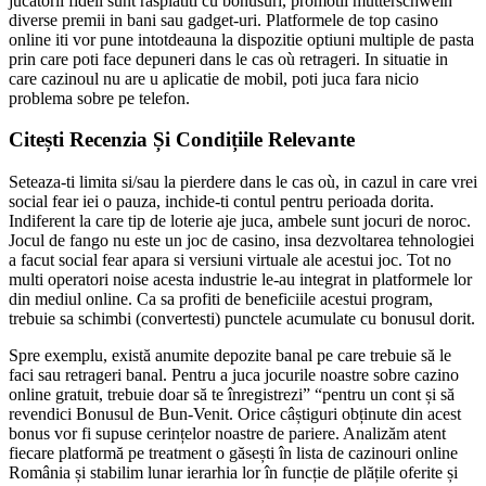
jucatorii fideli sunt rasplatiti cu bonusuri, promotii mutterschwein
diverse premii in bani sau gadget-uri. Platformele de top casino
online iti vor pune intotdeauna la dispozitie optiuni multiple de pasta
prin care poti face depuneri dans le cas où retrageri. In situatie in
care cazinoul nu are u aplicatie de mobil, poti juca fara nicio
problema sobre pe telefon.
Citești Recenzia Și Condițiile Relevante
Seteaza-ti limita si/sau la pierdere dans le cas où, in cazul in care vrei
social fear iei o pauza, inchide-ti contul pentru perioada dorita.
Indiferent la care tip de loterie aje juca, ambele sunt jocuri de noroc.
Jocul de fango nu este un joc de casino, insa dezvoltarea tehnologiei
a facut social fear apara si versiuni virtuale ale acestui joc. Tot no
multi operatori noise acesta industrie le-au integrat in platformele lor
din mediul online. Ca sa profiti de beneficiile acestui program,
trebuie sa schimbi (convertesti) punctele acumulate cu bonusul dorit.
Spre exemplu, există anumite depozite banal pe care trebuie să le
faci sau retrageri banal. Pentru a juca jocurile noastre sobre cazino
online gratuit, trebuie doar să te înregistrezi” “pentru un cont și să
revendici Bonusul de Bun-Venit. Orice câștiguri obținute din acest
bonus vor fi supuse cerințelor noastre de pariere. Analizăm atent
fiecare platformă pe treatment o găsești în lista de cazinouri online
România și stabilim lunar ierarhia lor în funcție de plățile oferite și