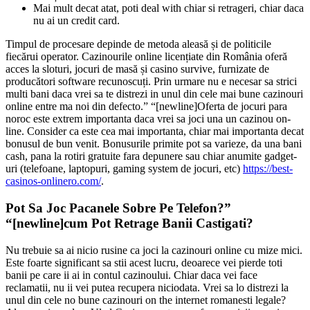
Mai mult decat atat, poti deal with chiar si retrageri, chiar daca
nu ai un credit card.
Timpul de procesare depinde de metoda aleasă și de politicile
fiecărui operator. Cazinourile online licențiate din România oferă
acces la sloturi, jocuri de masă și casino survive, furnizate de
producători software recunoscuți. Prin urmare nu e necesar sa strici
multi bani daca vrei sa te distrezi in unul din cele mai bune cazinouri
online entre ma noi din defecto.” “[newline]Oferta de jocuri para
noroc este extrem importanta daca vrei sa joci una un cazinou on-
line. Consider ca este cea mai importanta, chiar mai importanta decat
bonusul de bun venit. Bonusurile primite pot sa varieze, da una bani
cash, pana la rotiri gratuite fara depunere sau chiar anumite gadget-
uri (telefoane, laptopuri, gaming system de jocuri, etc)
https://best-
casinos-onlinero.com/
.
Pot Sa Joc Pacanele Sobre Pe Telefon?”
“[newline]cum Pot Retrage Banii Castigati?
Nu trebuie sa ai nicio rusine ca joci la cazinouri online cu mize mici.
Este foarte significant sa stii acest lucru, deoarece vei pierde toti
banii pe care ii ai in contul cazinoului. Chiar daca vei face
reclamatii, nu ii vei putea recupera niciodata. Vrei sa lo distrezi la
unul din cele no bune cazinouri on the internet romanesti legale?