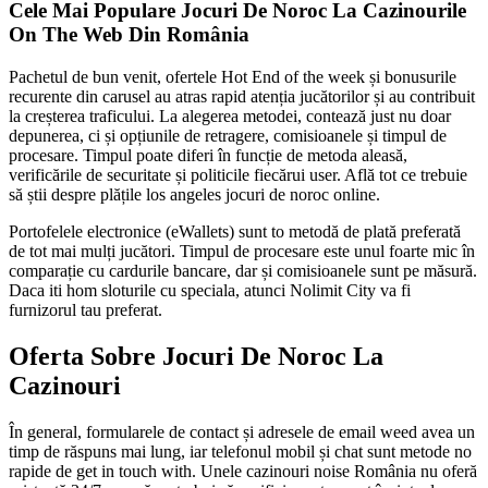
Cele Mai Populare Jocuri De Noroc La Cazinourile
On The Web Din România
Pachetul de bun venit, ofertele Hot End of the week și bonusurile
recurente din carusel au atras rapid atenția jucătorilor și au contribuit
la creșterea traficului. La alegerea metodei, contează just nu doar
depunerea, ci și opțiunile de retragere, comisioanele și timpul de
procesare. Timpul poate diferi în funcție de metoda aleasă,
verificările de securitate și politicile fiecărui user. Află tot ce trebuie
să știi despre plățile los angeles jocuri de noroc online.
Portofelele electronice (eWallets) sunt to metodă de plată preferată
de tot mai mulți jucători. Timpul de procesare este unul foarte mic în
comparație cu cardurile bancare, dar și comisioanele sunt pe măsură.
Daca iti hom sloturile cu speciala, atunci Nolimit City va fi
furnizorul tau preferat.
Oferta Sobre Jocuri De Noroc La
Cazinouri
În general, formularele de contact și adresele de email weed avea un
timp de răspuns mai lung, iar telefonul mobil și chat sunt metode no
rapide de get in touch with. Unele cazinouri noise România nu oferă