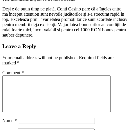
Deși e de puțin timp pe piață, Conti Casino pare că a înțeles entre
ma început attention sunt nevoile jucătorilor și s-a strecurat rapid în
top. Excelează prin” “varietatea promoțiilor ce sunt acordate inclusiv
pentru membrii deja existenți. Majoritatea bonusurilor au condiții de
rulaj foarte mici, lucru valabil și pentru cei 1000 RON bonus pentru
sauber depunere.
Leave a Reply
Your email address will not be published.
Required fields are
marked
*
Comment
*
Name
*