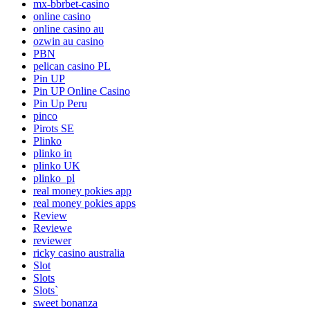
mx-bbrbet-casino
online casino
online casino au
ozwin au casino
PBN
pelican casino PL
Pin UP
Pin UP Online Casino
Pin Up Peru
pinco
Pirots SE
Plinko
plinko in
plinko UK
plinko_pl
real money pokies app
real money pokies apps
Review
Reviewe
reviewer
ricky casino australia
Slot
Slots
Slots`
sweet bonanza